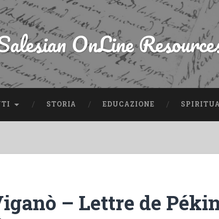
Salesian OnLine Resource
NTI
STORIA
EDUCAZIONE
SPIRITU
Viganò – Lettre de Péki