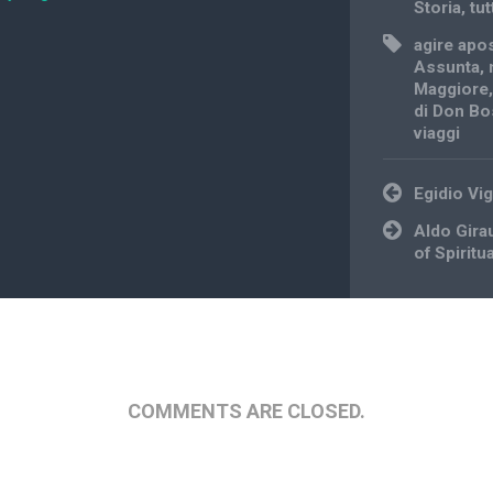
Storia
,
tut
agire apo
Assunta
,
Maggiore
di Don B
viaggi
Post
Egidio Vi
navigation
Aldo Gira
of Spiritua
COMMENTS ARE CLOSED.