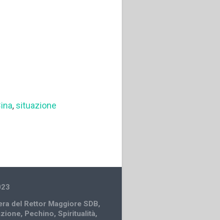
Cina
,
situazione
023
era del Rettor Maggiore SDB
,
azione
,
Pechino
,
Spiritualità
,