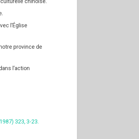
 culturelle chinoise.
e.
ec l’Église
notre province de
dans l’action
7
1987) 323, 3-23.