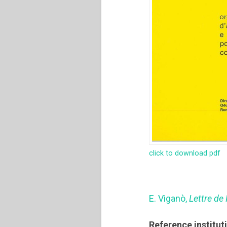
click to download pdf
E. Viganò,
Lettre de 
Reference institut