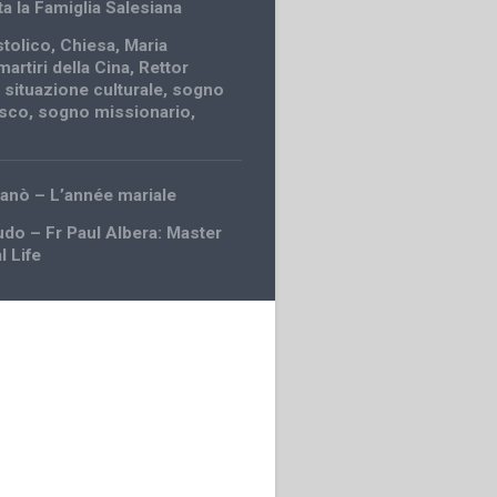
ta la Famiglia Salesiana
stolico
,
Chiesa
,
Maria
martiri della Cina
,
Rettor
,
situazione culturale
,
sogno
osco
,
sogno missionario
,
ganò – L’année mariale
udo – Fr Paul Albera: Master
l Life