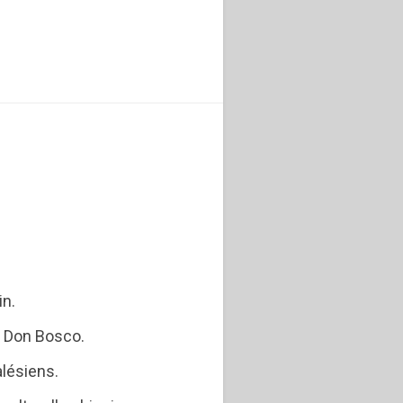
in.
 Don Bosco.
lésiens.