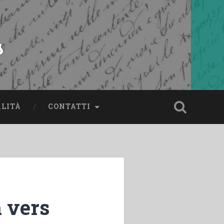
s
ALITÀ
CONTATTI
n vers