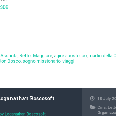
 SDB
 Assunta
,
Rettor Maggiore
,
agire apostolico
,
martiri della 
 Don Bosco
,
sogno missionario
,
viaggi
Loganathan Boscosoft
18 July 2
Cina
,
Lett
Organizz
 by Loganathan Boscosoft