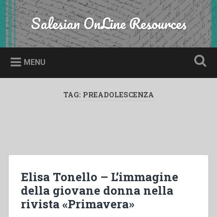
Skip
to
Salesian OnLine Resources
Search
content
MENU
TAG:
PREADOLESCENZA
Elisa Tonello – L’immagine
della giovane donna nella
rivista «Primavera»