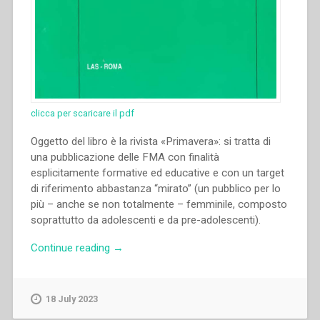
clicca per scaricare il pdf
Oggetto del libro è la rivista «Primavera»: si tratta di
una pubblicazione delle FMA con finalità
esplicitamente formative ed educative e con un target
di riferimento abbastanza “mirato” (un pubblico per lo
più – anche se non totalmente – femminile, composto
soprattutto da adolescenti e da pre-adolescenti).
“Elisa
Continue reading
→
Tonello
–
L’immagine
18 July 2023
della