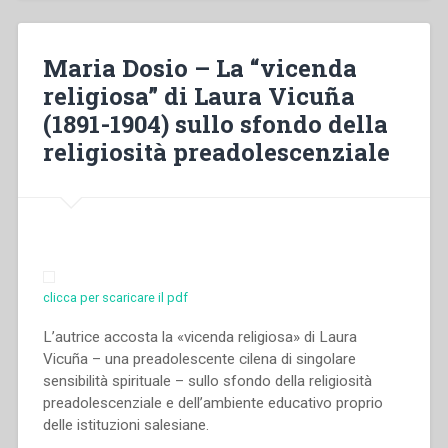
giovane
donna
nella
Maria Dosio – La “vicenda
rivista
religiosa” di Laura Vicuña
«Primavera»”
(1891-1904) sullo sfondo della
religiosità preadolescenziale
clicca per scaricare il pdf
L’autrice accosta la «vicenda religiosa» di Laura
Vicuña – una preadolescente cilena di singolare
sensibilità spirituale – sullo sfondo della religiosità
preadolescenziale e dell’ambiente educativo proprio
delle istituzioni salesiane.