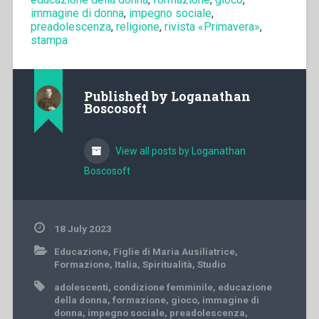
immagine di donna
,
impegno sociale
,
preadolescenza
,
religione
,
rivista «Primavera»
,
stampa
Published by
Loganathan
Boscosoft
View all posts by Loganathan
Boscosoft
18 July 2023
Educazione
,
Figlie di Maria Ausiliatrice
,
Formazione
,
Italia
,
Spiritualità
,
Studio
adolescenti
,
condizione femminile
,
educazione
della donna
,
formazione
,
gioco
,
immagine di
donna
,
impegno sociale
,
preadolescenza
,