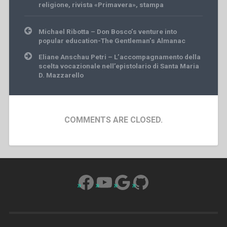
religione
,
rivista «Primavera»
,
stampa
Post
Michael Ribotta – Don Bosco’s venture into
navigation
popular education-The Gentleman’s Almanac
Eliane Anschau Petri – L’accompagnamento della
scelta vocazionale nell’epistolario di Santa Maria
D. Mazzarello
COMMENTS ARE CLOSED.
Facebook
YouTube
Google
GitHub