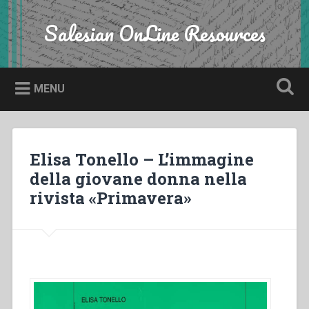
Skip
to
Salesian OnLine Resources
Search
content
MENU
Elisa Tonello – L’immagine
della giovane donna nella
rivista «Primavera»