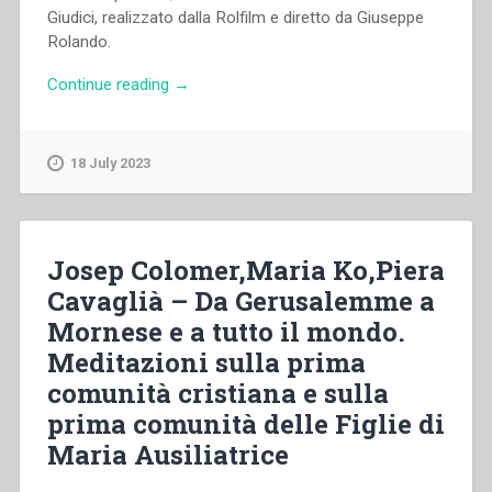
Giudici, realizzato dalla Rolfilm e diretto da Giuseppe
Rolando.
“Giuseppe
Continue reading
→
Rolando
–
Tralci
18 July 2023
di
una
terra
forte.
Josep Colomer,Maria Ko,Piera
Vita
Cavaglià – Da Gerusalemme a
di
Mornese e a tutto il mondo.
S.
Maria
Meditazioni sulla prima
Domenica
comunità cristiana e sulla
Mazzarello”
prima comunità delle Figlie di
Maria Ausiliatrice