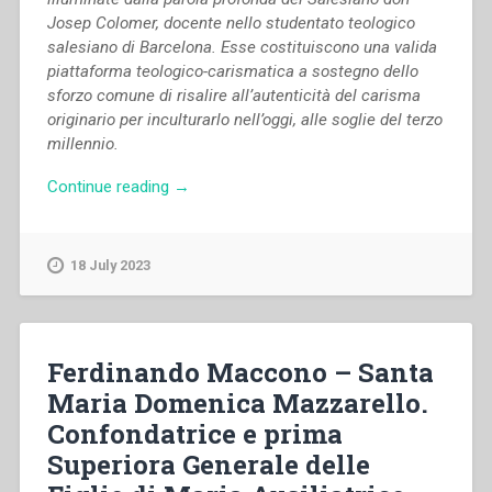
Josep Colomer, docente nello studentato teologico
salesiano di Barcelona. Esse costituiscono una valida
piattaforma teologico-carismatica a sostegno dello
sforzo comune di risalire all’autenticità del carisma
originario per inculturarlo nell’oggi, alle soglie del terzo
millennio.
“Josep
Continue reading
→
Colomer,Maria
Ko,Piera
Cavaglià
18 July 2023
–
Da
Gerusalemme
a
Ferdinando Maccono – Santa
Mornese
Maria Domenica Mazzarello.
e
Confondatrice e prima
a
tutto
Superiora Generale delle
il