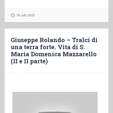
Valentini
–
“La
18 July 2023
vita
di
comunità
nella
Giuseppe Rolando – Tralci di
tradizione
una terra forte. Vita di S.
salesiana
Maria Domenica Mazzarello
dei
primi
(II e II parte)
tempi”
in
“Colloqui
sulla
vita
salesiana,
4””