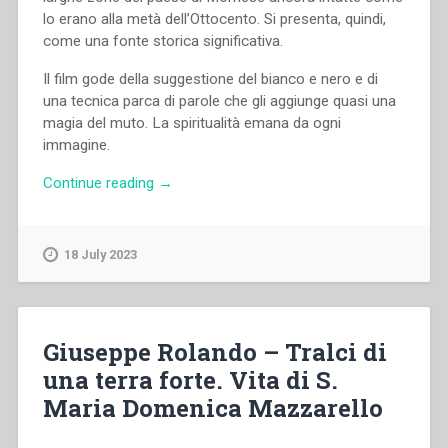
lo erano alla metà dell’Ottocento. Si presenta, quindi,
come una fonte storica significativa.
Il film gode della suggestione del bianco e nero e di
una tecnica parca di parole che gli aggiunge quasi una
magia del muto. La spiritualità emana da ogni
immagine.
“Giuseppe
Continue reading
→
Rolando
–
Tralci
18 July 2023
di
una
terra
forte.
Giuseppe Rolando – Tralci di
Vita
una terra forte. Vita di S.
di
Maria Domenica Mazzarello
S.
Maria
Domenica