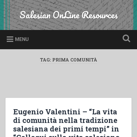
Skip
to
Salesian OnLine Resources
Search
content
MENU
TAG:
PRIMA COMUNITÀ
Eugenio Valentini – “La vita
di comunità nella tradizione
salesiana dei primi tempi” in