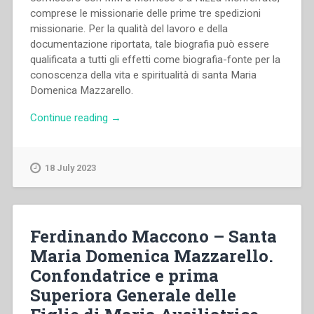
comprese le missionarie delle prime tre spedizioni
missionarie. Per la qualità del lavoro e della
documentazione riportata, tale biografia può essere
qualificata a tutti gli effetti come biografia-fonte per la
conoscenza della vita e spiritualità di santa Maria
Domenica Mazzarello.
“Ferdinando
Continue reading
→
Maccono
–
Santa
18 July 2023
Maria
Domenica
Mazzarello.
Confondatrice
Ferdinando Maccono – Santa
e
Maria Domenica Mazzarello.
prima
Confondatrice e prima
Superiora
Generale
Superiora Generale delle
delle