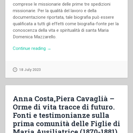
comprese le missionarie delle prime tre spedizioni
missionarie. Per la qualità del lavoro e della
documentazione riportata, tale biografia può essere
qualificata a tutti gli effetti come biografia-fonte per la
conoscenza della vita e spiritualità di santa Maria
Domenica Mazzarello.
“Ferdinando
Continue reading
→
Maccono
–
Santa
18 July 2023
Maria
Domenica
Mazzarello.
Confondatrice
Anna Costa,Piera Cavaglià –
e
Orme di vita tracce di futuro.
prima
Fonti e testimonianze sulla
Superiora
Generale
prima comunità delle Figlie di
delle
Maria Ausiliatrice (1870-1881)