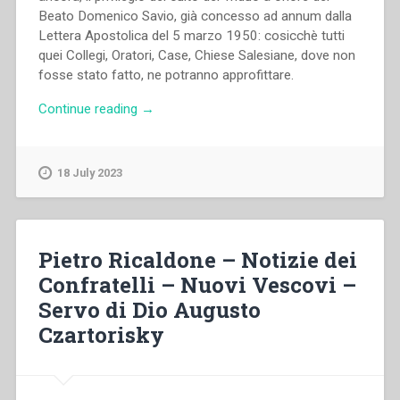
Beato Domenico Savio, già concesso ad annum dalla
Lettera Apostolica del 5 marzo 1950: cosicchè tutti
quei Collegi, Oratori, Case, Chiese Salesiane, dove non
fosse stato fatto, ne potranno approfittare.
“Pietro
Continue reading
→
Ricaldone
–
La
18 July 2023
prossima
Canonizzazione
della
B.
Pietro Ricaldone – Notizie dei
M.
Confratelli – Nuovi Vescovi –
Mazzarello
Servo di Dio Augusto
–
Proroga
Czartorisky
del
privilegio
del