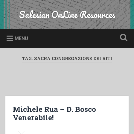
Skip
to
Salesian OnLine Resources
Search
content
MENU
TAG:
SACRA CONGREGAZIONE DEI RITI
Michele Rua – D. Bosco
Venerabile!