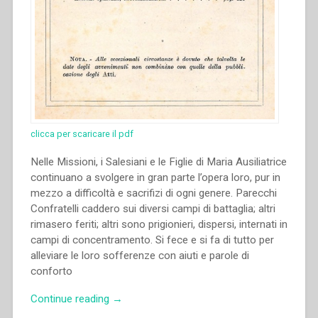
Salesiana
in
seno
al
Pontificio
Ateneo
Salesiano
–
clicca per scaricare il pdf
La
nomina
Nelle Missioni, i Salesiani e le Figlie di Maria Ausiliatrice
del
continuano a svolgere in gran parte l’opera loro, pur in
nuovo
mezzo a difficoltà e sacrifizi di ogni genere. Parecchi
Consigliere
Confratelli caddero sui diversi campi di battaglia; altri
Scolastico
rimasero feriti; altri sono prigionieri, dispersi, internati in
Generale
campi di concentramento. Si fece e si fa di tutto per
–
alleviare le loro sofferenze con aiuti e parole di
La
conforto
S.
C.
“Pietro
Continue reading
→
dei
Ricaldone