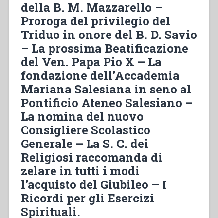
della B. M. Mazzarello –
Bosco
–
Proroga del privilegio del
La
Triduo in onore del B. D. Savio
faustissima
– La prossima Beatificazione
notizia
–
del Ven. Papa Pio X – La
I
fondazione dell’Accademia
festeggiamenti
Mariana Salesiana in seno al
a
Pontificio Ateneo Salesiano –
Roma
e
La nomina del nuovo
a
Consigliere Scolastico
Torino
Generale – La S. C. dei
–
Religiosi raccomanda di
Da
mihi
zelare in tutti i modi
animas,
l’acquisto del Giubileo – I
caelera
Ricordi per gli Esercizi
tolle!
–
Spirituali.