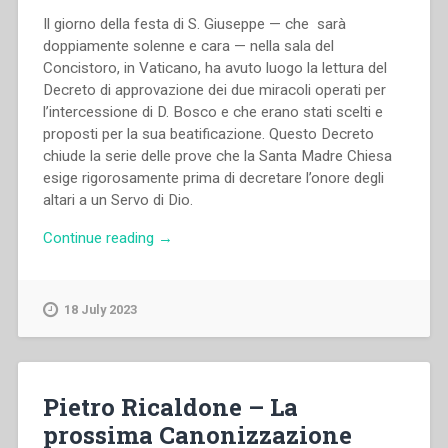
Il giorno della festa di S. Giuseppe — che sarà
doppiamente solenne e cara — nella sala del
Concistoro, in Vaticano, ha avuto luogo la lettura del
Decreto di approvazione dei due miracoli operati per
l’intercessione di D. Bosco e che erano stati scelti e
proposti per la sua beatificazione. Questo Decreto
chiude la serie delle prove che la Santa Madre Chiesa
esige rigorosamente prima di decretare l’onore degli
altari a un Servo di Dio.
“Filippo
Continue reading
→
Rinaldi
–
Il
18 July 2023
Decreto
sui
Miracoli
del
Pietro Ricaldone – La
Ven.
prossima Canonizzazione
D.