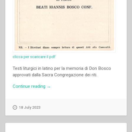
clicca per scaricare il pdf
Testi liturgici in latino per la memoria di Don Bosco
approvati dalla Sacra Congregazione dei riti.
“Camillo
Continue reading
→
Laurenti
–
In
18 July 2023
festo
Beati
Iannis
Bosco