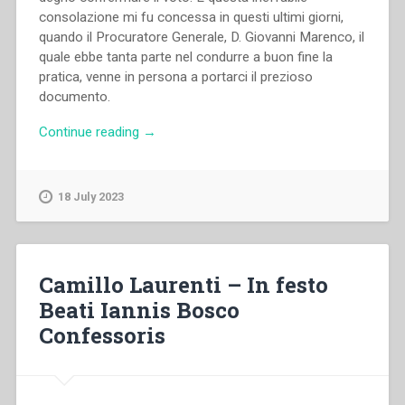
consolazione mi fu concessa in questi ultimi giorni,
quando il Procuratore Generale, D. Giovanni Marenco, il
quale ebbe tanta parte nel condurre a buon fine la
pratica, venne in persona a portarci il prezioso
documento.
“Michele
Continue reading
→
Rua
–
D.
18 July 2023
Bosco
Venerabile!”
Camillo Laurenti – In festo
Beati Iannis Bosco
Confessoris