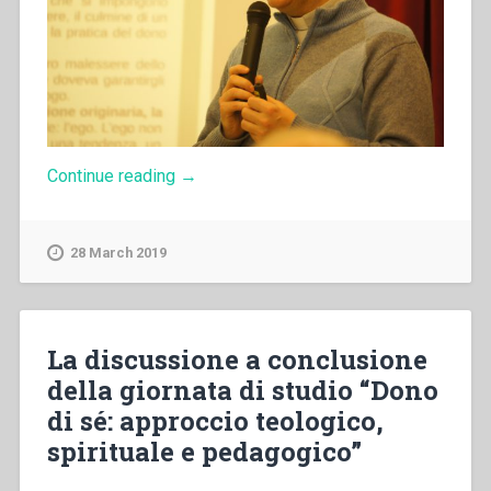
“Rossano
Continue reading
→
Sala
–
Il
28 March 2019
paradigma
del
donarsi
nella
Pastorale
La discussione a conclusione
Giovanile
della giornata di studio “Dono
Salesiana
alla
di sé: approccio teologico,
luce
spirituale e pedagogico”
del
Sinodo”