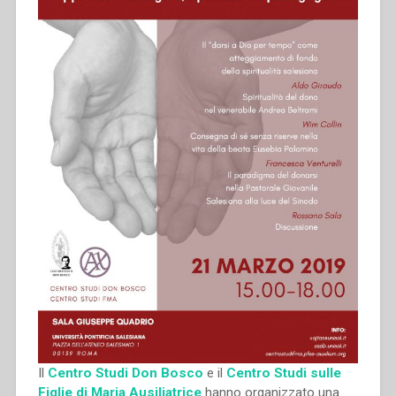
Il
Centro Studi Don Bosco
e il
Centro Studi sulle
Figlie di Maria Ausiliatrice
hanno organizzato una