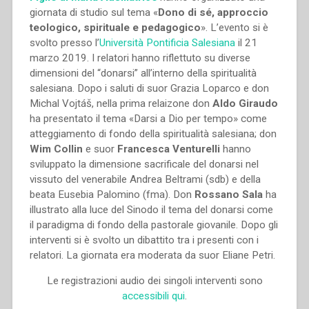
giornata di studio sul tema «
Dono di sé, approccio
teologico, spirituale e pedagogico
». L’evento si è
svolto presso l’
Università Pontificia Salesiana
il 21
marzo 2019. I relatori hanno riflettuto su diverse
dimensioni del “donarsi” all’interno della spiritualità
salesiana. Dopo i saluti di suor Grazia Loparco e don
Michal Vojtáš, nella prima relaizone don
Aldo Giraudo
ha presentato il tema «Darsi a Dio per tempo» come
atteggiamento di fondo della spiritualità salesiana; don
Wim Collin
e suor
Francesca Venturelli
hanno
sviluppato la dimensione sacrificale del donarsi nel
vissuto del venerabile Andrea Beltrami (sdb) e della
beata Eusebia Palomino (fma). Don
Rossano Sala
ha
illustrato alla luce del Sinodo il tema del donarsi come
il paradigma di fondo della pastorale giovanile. Dopo gli
interventi si è svolto un dibattito tra i presenti con i
relatori. La giornata era moderata da suor Eliane Petri.
Le registrazioni audio dei singoli interventi sono
accessibili qui
.