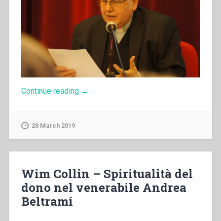
“Aldo
Continue reading
→
Giraudo
–
Il
28 March 2019
“darsi
a
Dio
per
tempo”
Wim Collin – Spiritualità del
come
dono nel venerabile Andrea
atteggiamento
di
Beltrami
fondo
della