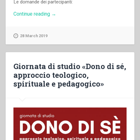
Le domande dei partecipanti:
“La
Continue reading
→
discussione
a
conclusione
28 March 2019
della
giornata
di
studio
“Dono
Giornata di studio «Dono di sé,
di
approccio teologico,
sé:
approccio
spirituale e pedagogico»
teologico,
spirituale
e
pedagogico””