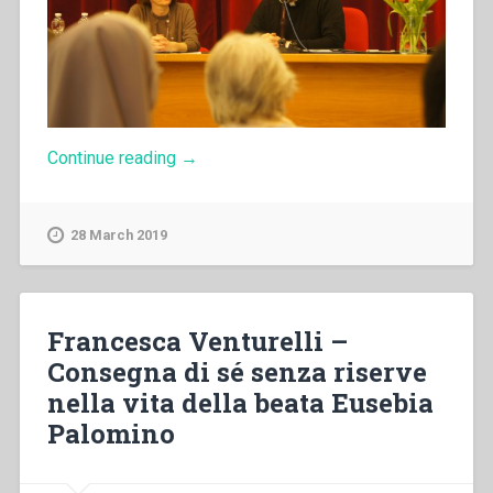
“Wim
Continue reading
→
Collin
–
Spiritualità
28 March 2019
del
dono
nel
venerabile
Andrea
Francesca Venturelli –
Beltrami”
Consegna di sé senza riserve
nella vita della beata Eusebia
Palomino