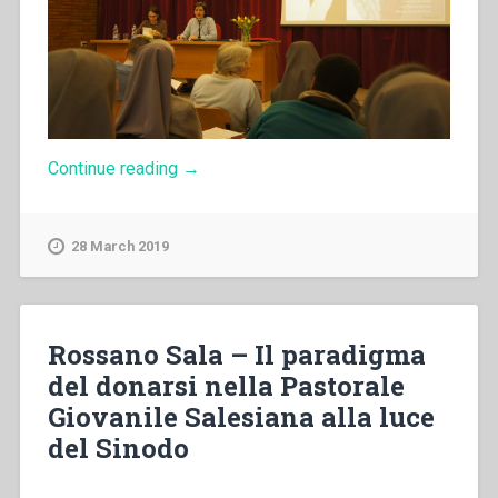
“Francesca
Continue reading
→
Venturelli
–
Consegna
28 March 2019
di
sé
senza
riserve
nella
Rossano Sala – Il paradigma
vita
del donarsi nella Pastorale
della
beata
Giovanile Salesiana alla luce
Eusebia
del Sinodo
Palomino”