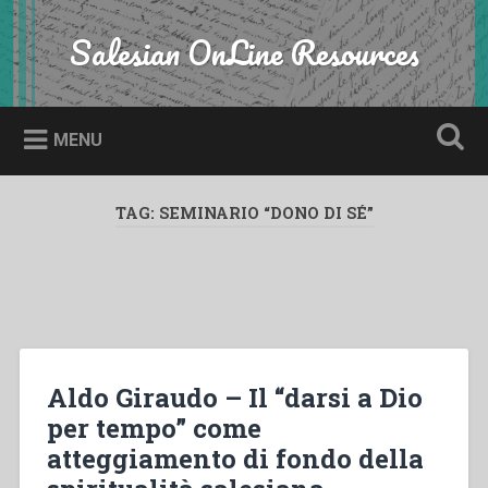
Skip
to
Salesian OnLine Resources
Search
content
MENU
TAG:
SEMINARIO “DONO DI SÉ”
Aldo Giraudo – Il “darsi a Dio
per tempo” come
atteggiamento di fondo della