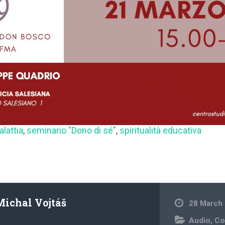
lattia
,
seminario "Dono di sé"
,
spiritualità educativa
Michal Vojtáš
28 March
Audio
,
Co