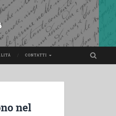
s
ALITÀ
CONTATTI
ono nel