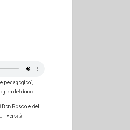
e e pedagogico”,
logica del dono.
di Don Bosco e del
’Università