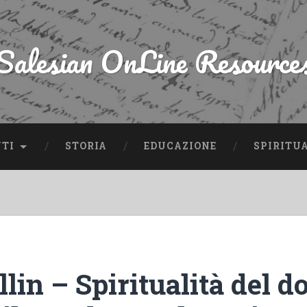
Salesian OnLine Resource
NTI
STORIA
EDUCAZIONE
SPIRITU
in – Spiritualità del d