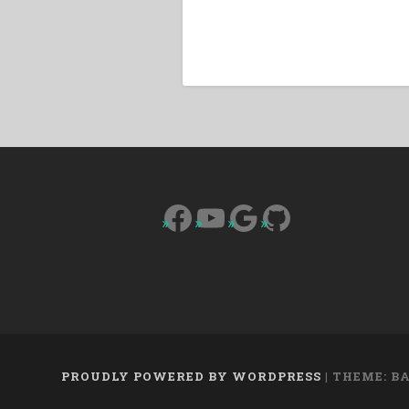
Facebook
YouTube
Google
GitHub
PROUDLY POWERED BY WORDPRESS
|
THEME: B