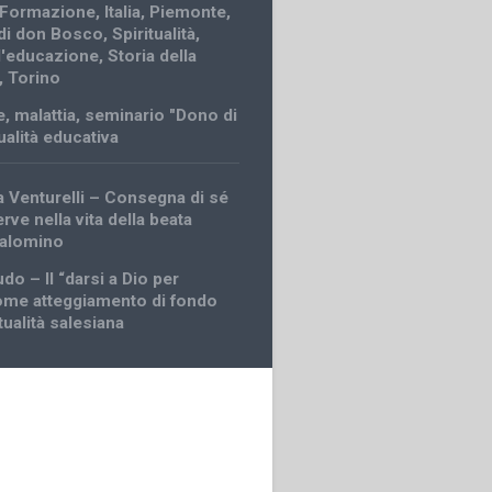
Formazione
,
Italia
,
Piemonte
,
 di don Bosco
,
Spiritualità
,
ll'educazione
,
Storia della
,
Torino
e
,
malattia
,
seminario "Dono di
tualità educativa
 Venturelli – Consegna di sé
rve nella vita della beata
Palomino
do – Il “darsi a Dio per
me atteggiamento di fondo
itualità salesiana