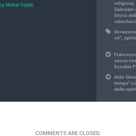
religiosa
,
by Michal Vojtáš
Salesiani
Storia de
catechesi
donazion
sé"
,
spiri
Post
Francesca
navigation
senza rise
Eusebia 
Aldo Girau
tempo” co
della spir
COMMENTS ARE CLOSED.