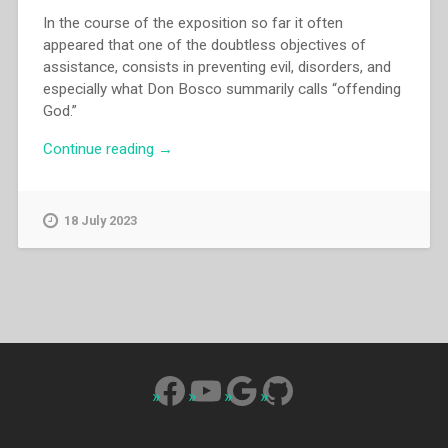
In the course of the exposition so far it often
appeared that one of the doubtless objectives of
assistance, consists in preventing evil, disorders, and
especially what Don Bosco summarily calls “offending
God.”
“Rik
Continue reading
→
Biesmans
–
Assistance.
18 July 2023
The
essence
of
Don
Bosco’s
Preventive
System
Facebook
YouTube
Google
GitHub
(1876-
1884)
–