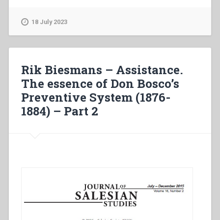
–
“Analisi
18 July 2023
fenomenologica
e
ipotesi
interpretative”
Rik Biesmans – Assistance.
in
The essence of Don Bosco’s
“Colloqui
Preventive System (1876-
sulla
Vita
1884) – Part 2
Salesiana
18””