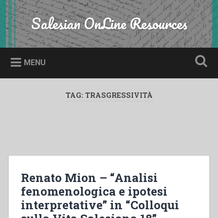
Skip
to
Salesian OnLine Resources
Search
content
MENU
TAG:
TRASGRESSIVITÀ
Renato Mion – “Analisi
fenomenologica e ipotesi
interpretative” in “Colloqui