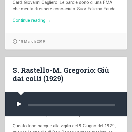
Card. Giovanni Cagliero. Le parole sono di una FMA
che merita di essere conosciuta: Suor Felicina Fauda.
““Oh
Continue reading
→
qual
sorte”
–
18 March 2019
L’inno
dell’Istituto
FMA”
S. Rastello-M. Gregorio: Giù
dai colli (1929)
Audio
Player
Testo: S. Rastello, Musica: M. Gregorio
Questo Inno nacque alla vigilia del 9 Giugno del 1929,