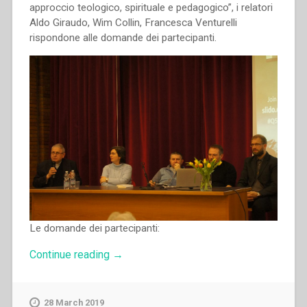
approccio teologico, spirituale e pedagogico”, i relatori
Aldo Giraudo, Wim Collin, Francesca Venturelli
rispondone alle domande dei partecipanti.
Le domande dei partecipanti:
“La
Continue reading
→
discussione
a
conclusione
28 March 2019
della