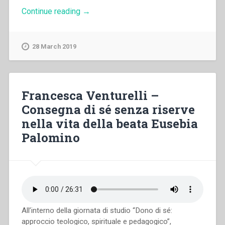
“Wim
Continue reading
→
Collin
–
Spiritualità
28 March 2019
del
dono
nel
venerabile
Andrea
Francesca Venturelli –
Beltrami”
Consegna di sé senza riserve
nella vita della beata Eusebia
Palomino
All’interno della giornata di studio “Dono di sé:
approccio teologico, spirituale e pedagogico”,