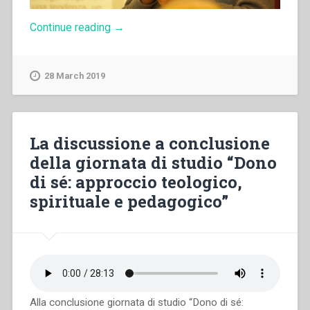
“Rossano
Continue reading
→
Sala
–
Il
28 March 2019
paradigma
del
donarsi
nella
Pastorale
La discussione a conclusione
Giovanile
della giornata di studio “Dono
Salesiana
alla
di sé: approccio teologico,
luce
spirituale e pedagogico”
del
Sinodo”
Alla conclusione giornata di studio “Dono di sé: