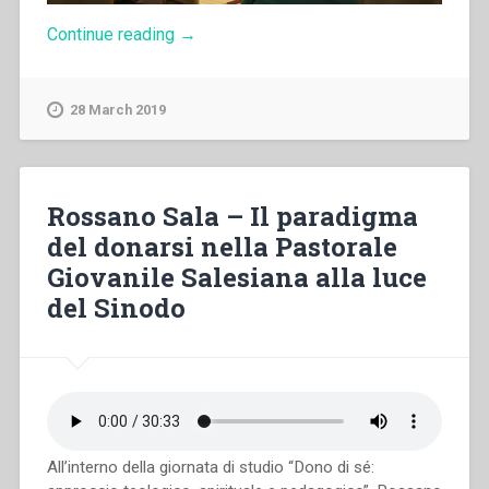
“Francesca
Continue reading
→
Venturelli
–
Consegna
28 March 2019
di
sé
senza
riserve
nella
Rossano Sala – Il paradigma
vita
del donarsi nella Pastorale
della
beata
Giovanile Salesiana alla luce
Eusebia
del Sinodo
Palomino”
All’interno della giornata di studio “Dono di sé: