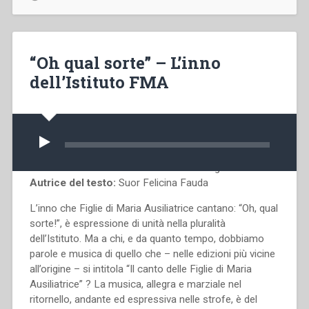
giornata
di
studio
“Dono
“Oh qual sorte” – L’inno
di
dell’Istituto FMA
sé:
approccio
teologico,
spirituale
Audio
e
Player
pedagogico””
Autore della musica:
Card. Giovanni Cagliero
Autrice del testo:
Suor Felicina Fauda
L’inno che Figlie di Maria Ausiliatrice cantano: “Oh, qual
sorte!”, è espressione di unità nella pluralità
dell’Istituto. Ma a chi, e da quanto tempo, dobbiamo
parole e musica di quello che – nelle edizioni più vicine
all’origine – si intitola “Il canto delle Figlie di Maria
Ausiliatrice” ? La musica, allegra e marziale nel
ritornello, andante ed espressiva nelle strofe, è del