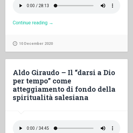
“Audio
Continue reading
→
del
seminario
“Dono
10 December 2020
di
sé”
2019″
Aldo Giraudo – Il “darsi a Dio
per tempo” come
atteggiamento di fondo della
spiritualità salesiana