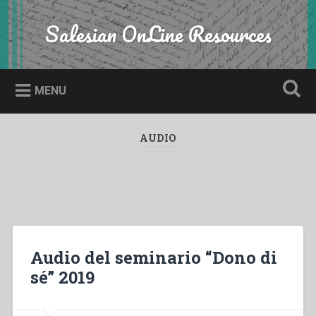
Skip
to
Salesian OnLine Resources
Search
content
MENU
AUDIO
Audio del seminario “Dono di
sé” 2019