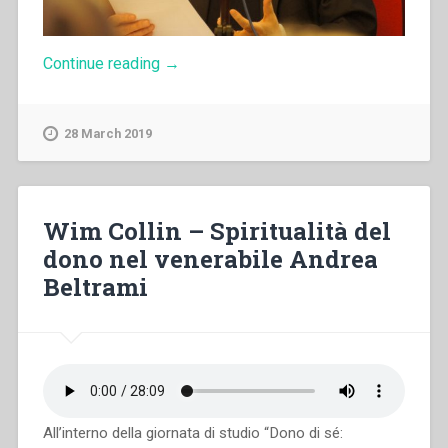
“Aldo
Continue reading
→
Giraudo
–
Il
28 March 2019
“darsi
a
Dio
per
tempo”
Wim Collin – Spiritualità del
come
dono nel venerabile Andrea
atteggiamento
di
Beltrami
fondo
della
spiritualità
salesiana”
All’interno della giornata di studio “Dono di sé: