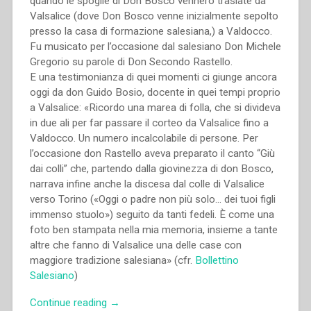
quando le spoglie di Don Bosco vennero traslate da
Valsalice (dove Don Bosco venne inizialmente sepolto
presso la casa di formazione salesiana,) a Valdocco.
Fu musicato per l’occasione dal salesiano Don Michele
Gregorio su parole di Don Secondo Rastello.
E una testimonianza di quei momenti ci giunge ancora
oggi da don Guido Bosio, docente in quei tempi proprio
a Valsalice: «Ricordo una marea di folla, che si divideva
in due ali per far passare il corteo da Valsalice fino a
Valdocco. Un numero incalcolabile di persone. Per
l’occasione don Rastello aveva preparato il canto “Giù
dai colli” che, partendo dalla giovinezza di don Bosco,
narrava infine anche la discesa dal colle di Valsalice
verso Torino («Oggi o padre non più solo… dei tuoi figli
immenso stuolo») seguito da tanti fedeli. È come una
foto ben stampata nella mia memoria, insieme a tante
altre che fanno di Valsalice una delle case con
maggiore tradizione salesiana» (cfr.
Bollettino
Salesiano
)
“S.
Continue reading
→