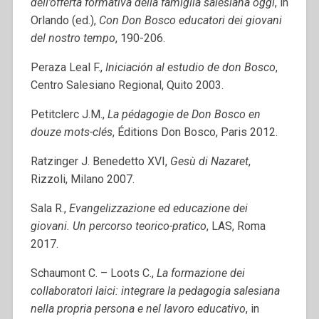
dell’offerta formativa della famiglia salesiana oggi
, in
Orlando (ed.),
Con Don Bosco educatori dei giovani
del nostro tempo
, 190-206.
Peraza Leal F.,
Iniciación al estudio de don Bosco
,
Centro Salesiano Regional, Quito 2003.
Petitclerc J.M.,
La pédagogie de Don Bosco en
douze mots-clés
, Éditions Don Bosco, Paris 2012.
Ratzinger J. Benedetto XVI,
Gesù di Nazaret
,
Rizzoli, Milano 2007.
Sala R.,
Evangelizzazione ed educazione dei
giovani. Un percorso teorico-pratico
, LAS, Roma
2017.
Schaumont C. – Loots C.,
La formazione dei
collaboratori laici: integrare la pedagogia salesiana
nella propria persona e nel lavoro educativo
, in