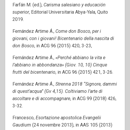
Farfán M. (ed.),
Carisma salesiano y educación
superior
, Editorial Universitaria Abya-Yala, Quito
2019.
Fernández Artime Á.,
Come don Bosco, per i
giovani, con i giovani! Bicentenario della nascita di
don Bosco
, in ACG 96 (2015) 420, 3-23,
Fernández Artime Á.,
«Perché abbiano la vita e
l’abbiano in abbondanza» (Giov. 10, 10) Cinque
frutti del bicentenario
, in ACG 96 (2015) 421, 3-26.
Fernández Artime Á.,
Strenna 2018 “Signore, dammi
di quest’acqua” (Gv 4,15). Coltiviamo l’arte di
ascoltare e di accompagnare
, in ACG 99 (2018) 426,
3-32.
Francesco,
Esortazione apostolica Evangelii
Gaudium
(24 novembre 2013), in AAS 105 (2013)