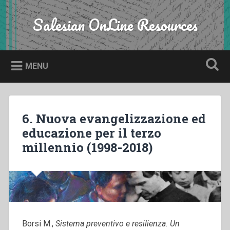
Skip
to
Salesian OnLine Resources
Search
content
MENU
6. Nuova evangelizzazione ed
educazione per il terzo
millennio (1998-2018)
Borsi M.,
Sistema preventivo e resilienza. Un