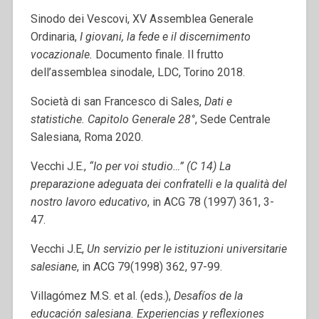
Sinodo dei Vescovi, XV Assemblea Generale
Ordinaria,
I giovani, la fede e il discernimento
vocazionale.
Documento finale. Il frutto
dell’assemblea sinodale, LDC, Torino 2018.
Società di san Francesco di Sales,
Dati e
statistiche. Capitolo Generale 28°
, Sede Centrale
Salesiana, Roma 2020.
Vecchi J.E.,
“Io per voi studio…” (C 14) La
preparazione adeguata dei confratelli e la qualità del
nostro lavoro educativo
, in ACG 78 (1997) 361, 3-
47.
Vecchi J.E,
Un servizio per le istituzioni universitarie
salesiane
, in ACG 79(1998) 362, 97-99.
Villagómez M.S. et al. (eds.),
Desafíos de la
educación salesiana. Experiencias y reflexiones