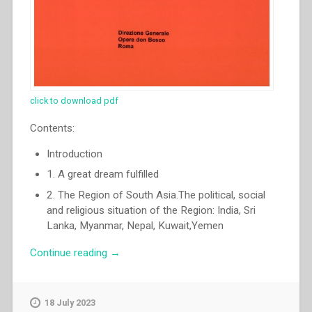
click to download pdf
Contents:
Introduction
1. A great dream fulfilled
2. The Region of South Asia.The political, social
and religious situation of the Region: India, Sri
Lanka, Myanmar, Nepal, Kuwait,Yemen
“Pascual
Continue reading
→
Chavez
Villanueva
–
18 July 2023