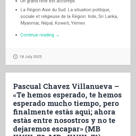
Un grand rêve est accompli.
La Région Asie du Sud. La situation politique,
sociale et religieuse de la Région: Inde, Sri Lanka,
Myanmar, Népal, Koweït, Yémen.
“Pascual
Continue reading
→
Chavez
Villanueva
–
18 July 2023
«Nous
t’avons
attendu,
nous
Pascual Chavez Villanueva –
t’avons
«Te hemos esperado, te hemos
tellement
esperado mucho tiempo, pero
attendu,
mais
finalmente estàs aquì; ahora
finalement
estàs entre nosostros y no te
tu
dejaremos escapar» (MB
es
là: