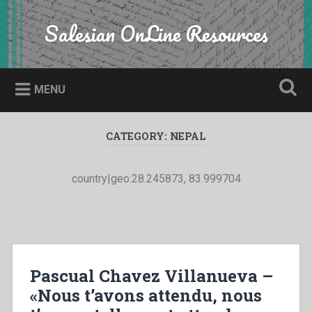
Skip
to
Salesian OnLine Resources
Search
content
MENU
CATEGORY:
NEPAL
country|geo:28.245873, 83.999704
Pascual Chavez Villanueva –
«Nous t’avons attendu, nous