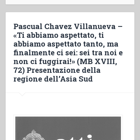
“We’ve
been
waiting
for
Pascual Chavez Villanueva –
you.
«Ti abbiamo aspettato, ti
We’ve
abbiamo aspettato tanto, ma
been
waiting
finalmente ci sei: sei tra noi e
for
non ci fuggirai!» (MB XVIII,
you
72) Presentazione della
so
long.
regione dell’Asia Sud
Now
at
last
you’re
here.
You’re
among
us
and