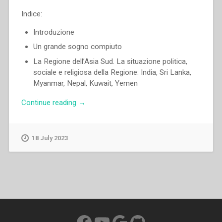
Indice:
Introduzione
Un grande sogno compiuto
La Regione dell’Asia Sud. La situazione politica,
sociale e religiosa della Regione: India, Sri Lanka,
Myanmar, Nepal, Kuwait, Yemen
“Pascual
Continue reading
→
Chavez
Villanueva
–
18 July 2023
«Ti
abbiamo
aspettato,
ti
abbiamo
aspettato
tanto,
Facebook
YouTube
Google
GitHub
ma