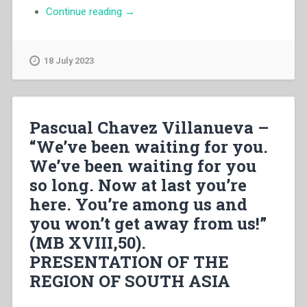
“Pascual
Continue reading
→
Chavez
Villanueva
–
18 July 2023
«Te
hemos
esperado,
te
Pascual Chavez Villanueva –
hemos
“We’ve been waiting for you.
esperado
We’ve been waiting for you
mucho
tiempo,
so long. Now at last you’re
pero
here. You’re among us and
finalmente
you won’t get away from us!”
estàs
aquì;
(MB XVIII,50).
ahora
PRESENTATION OF THE
estàs
REGION OF SOUTH ASIA
entre
nosostros