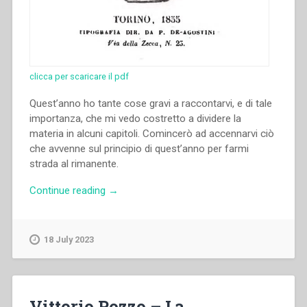
clicca per scaricare il pdf
Quest’anno ho tante cose gravi a raccontarvi, e di tale
importanza, che mi vedo costretto a dividere la
materia in alcuni capitoli. Comincerò ad accennarvi ciò
che avvenne sul principio di quest’anno per farmi
strada al rimanente.
“Giovanni
Continue reading
→
Bosco
–
Il
18 July 2023
Galantuomo.
Almanacco
nazionale
pel
Vittorio Pozzo – La