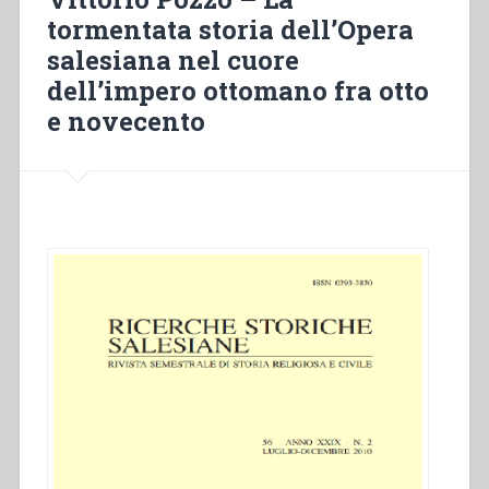
1856.
tormentata storia dell’Opera
Coll’aggiunta
salesiana nel cuore
di
varie
dell’impero ottomano fra otto
utili
e novecento
Curiosità
–
Anno
III”