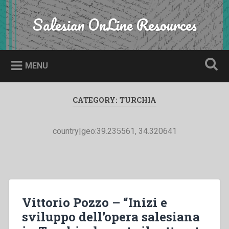
Skip
to
Salesian OnLine Resources
Search
content
MENU
CATEGORY:
TURCHIA
country|geo:39.235561, 34.320641
Vittorio Pozzo – “Inizi e
sviluppo dell’opera salesiana