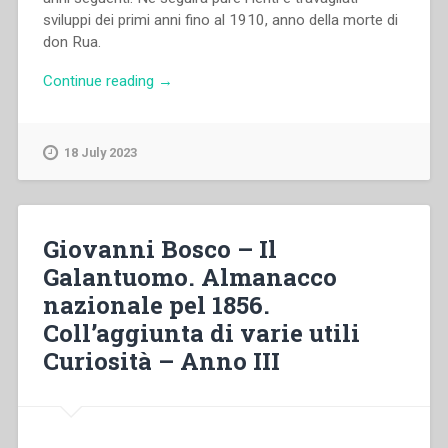
sviluppi dei primi anni fino al 1910, anno della morte di
don Rua.
“Vittorio
Continue reading
→
Pozzo
–
“Inizi
18 July 2023
e
sviluppo
dell’opera
salesiana
Giovanni Bosco – Il
in
Galantuomo. Almanacco
Turchia
nazionale pel 1856.
durante
il
Coll’aggiunta di varie utili
rettorato
Curiosità – Anno III
di
don
Michele
Rua