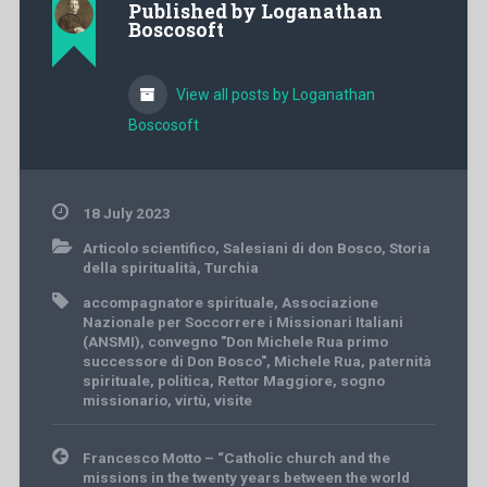
Published by
Loganathan
Boscosoft
View all posts by Loganathan
Boscosoft
18 July 2023
Articolo scientifico
,
Salesiani di don Bosco
,
Storia
della spiritualità
,
Turchia
accompagnatore spirituale
,
Associazione
Nazionale per Soccorrere i Missionari Italiani
(ANSMI)
,
convegno "Don Michele Rua primo
successore di Don Bosco"
,
Michele Rua
,
paternità
spirituale
,
politica
,
Rettor Maggiore
,
sogno
missionario
,
virtù
,
visite
Post
Francesco Motto – “Catholic church and the
navigation
missions in the twenty years between the world