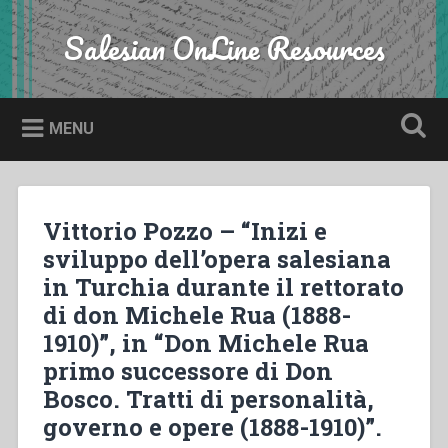
Skip
to
Salesian OnLine Resources
Search
content
MENU
Vittorio Pozzo – “Inizi e
sviluppo dell’opera salesiana
in Turchia durante il rettorato
di don Michele Rua (1888-
1910)”, in “Don Michele Rua
primo successore di Don
Bosco. Tratti di personalità,
governo e opere (1888-1910)”.