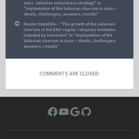
wars. Salesian missionary strategy” in
“Implantation of the Salesian charism in Asia –
Ideals, challenges, answers, results”
Nestor Impelido – “The growth of the salesian
charism in the EAO region: religious institutes
founded by salesians” in “Implantation of the
Salesian charism in Asia – Ideals, challenges,
answers, results”
COMMENTS ARE CLOSED.
Facebook
YouTube
Google
GitHub