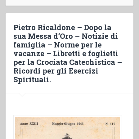
gli
Esercizi
spirituali
–
Pietro Ricaldone – Dopo la
Norme
sua Messa d’Oro – Notizie di
in
famiglia – Norme per le
caso
di
vacanze – Libretti e foglietti
occupazione
per la Crociata Catechistica –
degli
Ricordi per gli Esercizi
Istituti
–
Spirituali.
Prepariamoci
al
nuovo
anno
scolastico
–
Notizie
di
famiglia