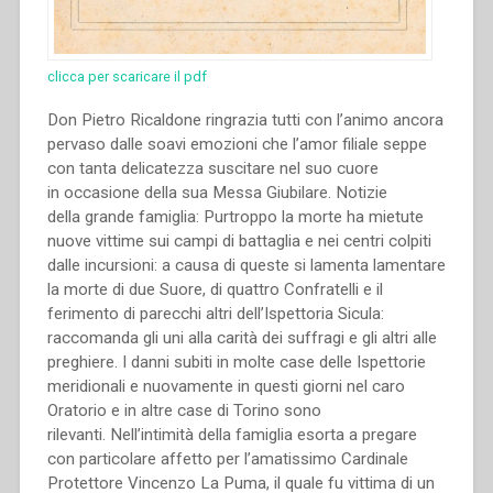
altri
Professori
e
clicca per scaricare il pdf
Insegnanti”
Don Pietro Ricaldone ringrazia tutti con l’animo ancora
pervaso dalle soavi emozioni che l’amor filiale seppe
con tanta delicatezza suscitare nel suo cuore
in occasione della sua Messa Giubilare. Notizie
della grande famiglia: Purtroppo la morte ha mietute
nuove vittime sui campi di battaglia e nei centri colpiti
dalle incursioni: a causa di queste si lamenta lamentare
la morte di due Suore, di quattro Confratelli e il
ferimento di parecchi altri dell’Ispettoria Sicula:
raccomanda gli uni alla carità dei suffragi e gli altri alle
preghiere. I danni subiti in molte case delle Ispettorie
meridionali e nuovamente in questi giorni nel caro
Oratorio e in altre case di Torino sono
rilevanti. Nell’intimità della famiglia esorta a pregare
con particolare affetto per l’amatissimo Cardinale
Protettore Vincenzo La Puma, il quale fu vittima di un