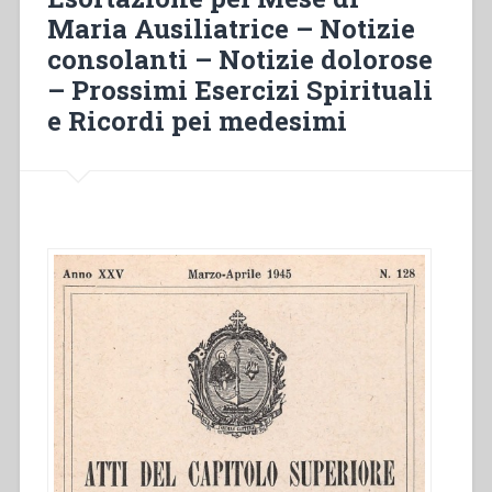
Maria Ausiliatrice – Notizie
don
Luigi
consolanti – Notizie dolorose
Francesco
– Prossimi Esercizi Spirituali
Pasa
e Ricordi pei medesimi
per
gli
internati
Militari
Italiani
nei
lager
del
Terzo
Reich”