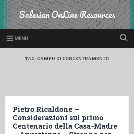
Skip
to
Salesian OnLine Resources
Search
content
MENU
TAG:
CAMPO DI CONCENTRAMENTO
Pietro Ricaldone –
Considerazioni sul primo
Centenario della Casa-Madre