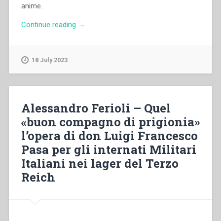
anime.
“Pietro
Continue reading
→
Ricaldone
–
Considerazioni
18 July 2023
sul
primo
Centenario
della
Alessandro Ferioli – Quel
Casa-
«buon compagno di prigionia»
Madre
l’opera di don Luigi Francesco
–
Avvertenze
Pasa per gli internati Militari
–
Italiani nei lager del Terzo
Strenna
Reich
per
l’anno
1946”