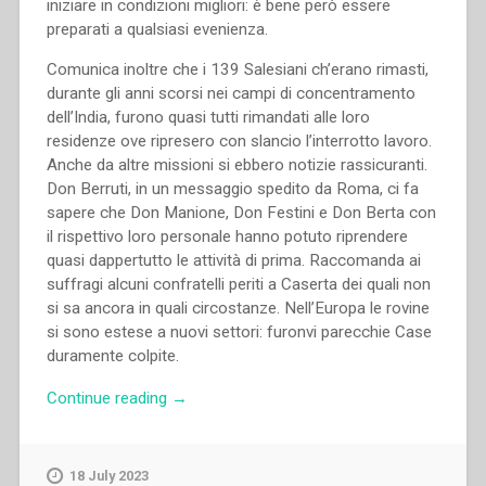
iniziare in condizioni migliori: è bene però essere
preparati a qualsiasi evenienza.
Comunica inoltre che i 139 Salesiani ch’erano rimasti,
durante gli anni scorsi nei campi di concentramento
dell’India, furono quasi tutti rimandati alle loro
residenze ove ripresero con slancio l’interrotto lavoro.
Anche da altre missioni si ebbero notizie rassicuranti.
Don Berruti, in un messaggio spedito da Roma, ci fa
sapere che Don Manione, Don Festini e Don Berta con
il rispettivo loro personale hanno potuto riprendere
quasi dappertutto le attività di prima. Raccomanda ai
suffragi alcuni confratelli periti a Caserta dei quali non
si sa ancora in quali circostanze. Nell’Europa le rovine
si sono estese a nuovi settori: furonvi parecchie Case
duramente colpite.
“Pietro
Continue reading
→
Ricaldone
–
Ricordiamo
18 July 2023