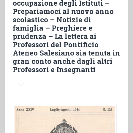
occupazione degli Istituti –
–
Prepariamoci al nuovo anno
Notizie
scolastico – Notizie di
dolorose
–
famiglia – Preghiere e
Prossimi
prudenza – La lettera ai
Esercizi
Professori del Pontificio
Spirituali
Ateneo Salesiano sia tenuta in
e
Ricordi
gran conto anche dagli altri
pei
Professori e Insegnanti
medesimi”