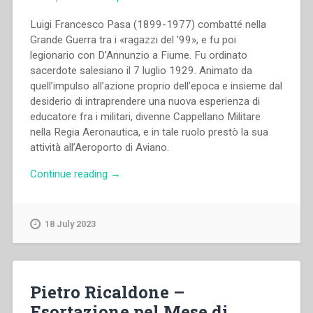
Luigi Francesco Pasa (1899-1977) combatté nella
Grande Guerra tra i «ragazzi del ’99», e fu poi
legionario con D’Annunzio a Fiume. Fu ordinato
sacerdote salesiano il 7 luglio 1929. Animato da
quell’impulso all’azione proprio dell’epoca e insieme dal
desiderio di intraprendere una nuova esperienza di
educatore fra i militari, divenne Cappellano Militare
nella Regia Aeronautica, e in tale ruolo prestò la sua
attività all’Aeroporto di Aviano.
“Alessandro
Continue reading
→
Ferioli
–
Quel
18 July 2023
«buon
compagno
di
prigionia»
Pietro Ricaldone –
l’opera
Esortazione pel Mese di
di