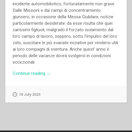
incidente automobilistico, fortunatamente non grave.
Dalle Missioni e dai campi di concentramento
giunsero, in occasione della Messa Giubilare, notizie
particolarmente desiderate: da esse risulta che quei
carissimi figliuoli, malgrado il forzato isolamento dal
loro campo di lavoro, seppero, sotto l’impulso del loro
zelo, suscitare le più svariate iniziative per rendersi utili
ai loro compagni di sventura. Anche quest’ anno il
periodo delle vacanze dovrà svolgersi in condizioni
eccezionali.
“Pietro
Continue reading
→
Ricaldone
–
Dopo
18 July 2023
la
sua
Messa
d’Oro
–
Notizie