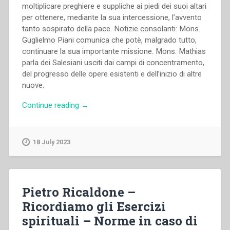
moltiplicare preghiere e suppliche ai piedi dei suoi altari
per ottenere, mediante la sua intercessione, l’avvento
tanto sospirato della pace. Notizie consolanti: Mons.
Guglielmo Piani comunica che potè, malgrado tutto,
continuare la sua importante missione. Mons. Mathias
parla dei Salesiani usciti dai campi di concentramento,
del progresso delle opere esistenti e dell’inizio di altre
nuove.
“Pietro
Continue reading
→
Ricaldone
–
Esortazione
18 July 2023
pel
Mese
di
Maria
Pietro Ricaldone –
Ausiliatrice
Ricordiamo gli Esercizi
–
spirituali – Norme in caso di
Notizie
consolanti