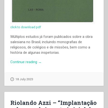
click to download pdf
Múltiplos estudos já foram publicados sobre a obra
salesiana no Brasil; incluindo monografias de
religiosos, de colégios e de missôes, bem como a
história de algunas inspetorias.
“Riolando
Continue reading
→
Azzi
–
“Implantação
18 July 2023
e
desenvolvimento
inicial
da
Riolando Azzi – “Implantação
obra