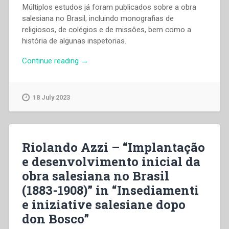
Múltiplos estudos já foram publicados sobre a obra
salesiana no Brasil; incluindo monografias de
religiosos, de colégios e de missôes, bem como a
história de algunas inspetorias.
“Riolando
Continue reading
→
Azzi
–
“Implantação
18 July 2023
e
desenvolvimento
inicial
da
Riolando Azzi – “Implantação
obra
e desenvolvimento inicial da
salesiana
obra salesiana no Brasil
no
Brasil
(1883-1908)” in “Insediamenti
(1883-
e iniziative salesiane dopo
1908)”
don Bosco”
in
“Insediamenti