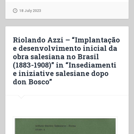
–
“Implantação
18 July 2023
e
desenvolvimento
inicial
da
Riolando Azzi – “Implantação
obra
e desenvolvimento inicial da
salesiana
obra salesiana no Brasil
no
Brasil
(1883-1908)” in “Insediamenti
(1883-
e iniziative salesiane dopo
1908)”
don Bosco”
in
“Insediamenti
e
iniziative
salesiane
dopo
don
Bosco””