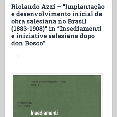
da
Riolando Azzi – “Implantação
obra
e desenvolvimento inicial da
salesiana
obra salesiana no Brasil
no
Brasil
(1883-1908)” in “Insediamenti
(1883-
e iniziative salesiane dopo
1908)”
don Bosco”
in
“Insediamenti
e
iniziative
salesiane
dopo
don
Bosco””