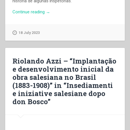
história de algunas inspetorias.
“Riolando
Continue reading
→
Azzi
–
“Implantação
18 July 2023
e
desenvolvimento
inicial
da
Riolando Azzi – “Implantação
obra
e desenvolvimento inicial da
salesiana
obra salesiana no Brasil
no
Brasil
(1883-1908)” in “Insediamenti
(1883-
e iniziative salesiane dopo
1908)”
don Bosco”
in
“Insediamenti
e
iniziative
salesiane