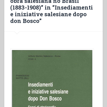
obra salesiana no Brasil
Brasil
(1883-1908)” in “Insediamenti
(1883-
e iniziative salesiane dopo
1908)”
don Bosco”
in
“Insediamenti
e
iniziative
salesiane
dopo
don
Bosco””