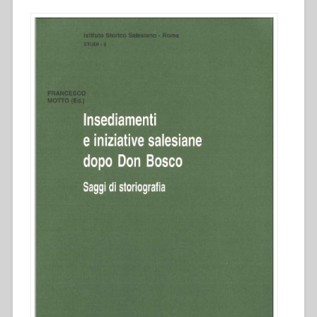
dopo
don
Bosco””