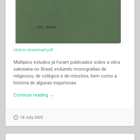
click to download pdf
Múltiplos estudos já foram publicados sobre a obra
salesiana no Brasil; incluindo monografias de
religiosos, de colégios e de missôes, bem como a
história de algunas inspetorias.
“Riolando
Continue reading
→
Azzi
–
“Implantação
18 July 2023
e
desenvolvimento
inicial