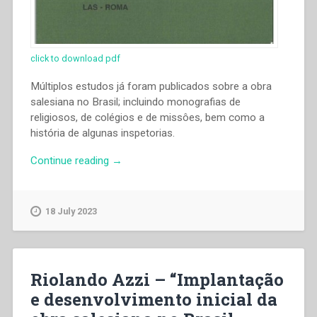
click to download pdf
Múltiplos estudos já foram publicados sobre a obra
salesiana no Brasil; incluindo monografias de
religiosos, de colégios e de missôes, bem como a
história de algunas inspetorias.
“Riolando
Continue reading
→
Azzi
–
“Implantação
18 July 2023
e
desenvolvimento
inicial
da
Riolando Azzi – “Implantação
obra
e desenvolvimento inicial da
salesiana
no