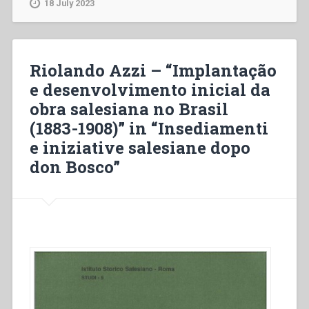
18 July 2023
e
desenvolvimento
inicial
da
Riolando Azzi – “Implantação
obra
e desenvolvimento inicial da
salesiana
obra salesiana no Brasil
no
Brasil
(1883-1908)” in “Insediamenti
(1883-
e iniziative salesiane dopo
1908)”
don Bosco”
in
“Insediamenti
e
iniziative
salesiane
dopo
don
Bosco””