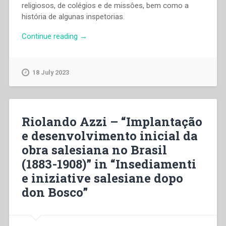
religiosos, de colégios e de missôes, bem como a
história de algunas inspetorias.
“Riolando
Continue reading
→
Azzi
–
“Implantação
18 July 2023
e
desenvolvimento
inicial
da
Riolando Azzi – “Implantação
obra
e desenvolvimento inicial da
salesiana
obra salesiana no Brasil
no
Brasil
(1883-1908)” in “Insediamenti
(1883-
e iniziative salesiane dopo
1908)”
don Bosco”
in
“Insediamenti
e
iniziative