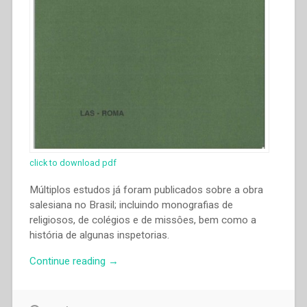
click to download pdf
Múltiplos estudos já foram publicados sobre a obra
salesiana no Brasil; incluindo monografias de
religiosos, de colégios e de missôes, bem como a
história de algunas inspetorias.
“Riolando
Continue reading
→
Azzi
–
“Implantação