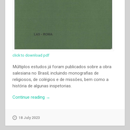
click to download pdf
Múltiplos estudos já foram publicados sobre a obra
salesiana no Brasil; incluindo monografias de
religiosos, de colégios e de missôes, bem como a
história de algunas inspetorias.
“Riolando
Continue reading
→
Azzi
–
“Implantação
18 July 2023
e
desenvolvimento