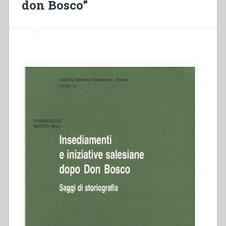
don Bosco”
in
“Insediamenti
e
iniziative
salesiane
dopo
don
Bosco””