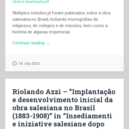
click to download pdf
Múltiplos estudos já foram publicados sobre a obra
salesiana no Brasil; incluindo monografias de
religiosos, de colégios e de missôes, bem como a
história de algunas inspetorias.
“Riolando
Continue reading
→
Azzi
–
“Implantação
18 July 2023
e
desenvolvimento
inicial
da
Riolando Azzi – “Implantação
obra
e desenvolvimento inicial da
salesiana
obra salesiana no Brasil
no
Brasil
(1883-1908)” in “Insediamenti
(1883-
e iniziative salesiane dopo
1908)”