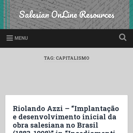
Skip
to
Salesian OnLine Resources
Search
content
MENU
TAG:
CAPITALISMO
Riolando Azzi – “Implantação
e desenvolvimento inicial da
obra salesiana no Brasil