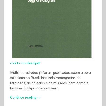
click to download pdf
Múltiplos estudos já foram publicados sobre a obra
salesiana no Brasil; incluindo monografias de
religiosos, de colégios e de missôes, bem como a
história de algunas inspetorias.
“Riolando
Continue reading
→
Azzi