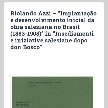
inicial
da
Riolando Azzi – “Implantação
obra
e desenvolvimento inicial da
salesiana
obra salesiana no Brasil
no
Brasil
(1883-1908)” in “Insediamenti
(1883-
e iniziative salesiane dopo
1908)”
don Bosco”
in
“Insediamenti
e
iniziative
salesiane
dopo
don
Bosco””