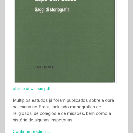
click to download pdf
Múltiplos estudos já foram publicados sobre a obra
salesiana no Brasil; incluindo monografias de
religiosos, de colégios e de missôes, bem como a
história de algunas inspetorias.
“Riolando
Continue reading
→