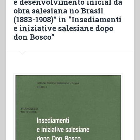
e desenvolvimento inicial da
salesiana
obra salesiana no Brasil
no
Brasil
(1883-1908)” in “Insediamenti
(1883-
e iniziative salesiane dopo
1908)”
don Bosco”
in
“Insediamenti
e
iniziative
salesiane
dopo
don
Bosco””