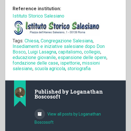
Reference institution:
Istituto Storico Salesiano
Tags:
Chiesa
,
Congregazione Salesiana
,
Insediamenti e iniziative salesiane dopo Don
Bosco
,
Luigi Lasagna
,
capitalismo
,
collegio
,
educazione giovanile
,
espansione delle opere
,
fondazione delle case
,
ispettorie
,
missioni
salesiane
,
scuola agricola
,
storiografia
Published by
Loganathan
Boscosoft
View all posts by Loganathan
Boscosoft