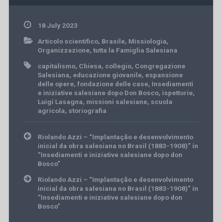
18 July 2023
Articolo scientifico
,
Brasile
,
Missiologia
,
Organizzazione
,
tutta la Famiglia Salesiana
capitalismo
,
Chiesa
,
collegio
,
Congregazione
Salesiana
,
educazione giovanile
,
espansione
delle opere
,
fondazione delle case
,
Insediamenti
e iniziative salesiane dopo Don Bosco
,
ispettorie
,
Luigi Lasagna
,
missioni salesiane
,
scuola
agricola
,
storiografia
Post
Riolando Azzi – “Implantação e desenvolvimento
navigation
inicial da obra salesiana no Brasil (1883-1908)” in
“Insediamenti e iniziative salesiane dopo don
Bosco”
Riolando Azzi – “Implantação e desenvolvimento
inicial da obra salesiana no Brasil (1883-1908)” in
“Insediamenti e iniziative salesiane dopo don
Bosco”