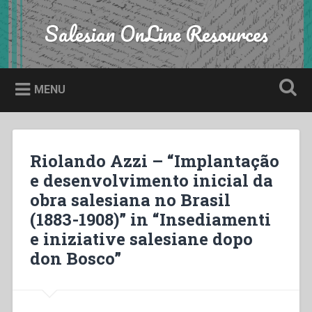
Skip
to
Salesian OnLine Resources
Search
content
MENU
Riolando Azzi – “Implantação
e desenvolvimento inicial da
obra salesiana no Brasil
(1883-1908)” in “Insediamenti
e iniziative salesiane dopo
don Bosco”