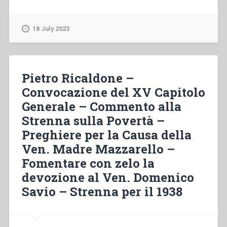
Ziggiotti
–
Convegno
18 July 2023
dei
Cooperatori
Salesiani
a
Pietro Ricaldone –
Roma,
Convocazione del XV Capitolo
11-
Generale – Commento alla
13
settembre.
Strenna sulla Povertà –
Discorso
Preghiere per la Causa della
del
Ven. Madre Mazzarello –
Papa.
–
Fomentare con zelo la
Udienza
devozione al Ven. Domenico
pontificia,
Savio – Strenna per il 1938
21
settembre.
–
Visita