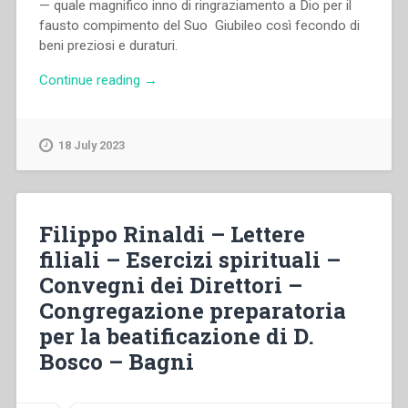
— quale magnifico inno di ringraziamento a Dio per il
fausto compimento del Suo Giubileo così fecondo di
beni preziosi e duraturi.
“Filippo
Continue reading
→
Rinaldi
–
Due
18 July 2023
avvenimenti
inseparabili
–
Un
Filippo Rinaldi – Lettere
gran
filiali – Esercizi spirituali –
mezzo
Convegni dei Direttori –
di
santificazione
Congregazione preparatoria
–
per la beatificazione di D.
Militi
Bosco – Bagni
di
Cristo
–