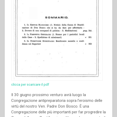
Savio
–
Strenna
per
il
1938”
clicca per scaricare il pdf
Il 30 giugno prossimo venturo avrà luogo la
Congregazione antipreparatoria sopra l’eroismo delle
virtù del nostro Ven. Padre Don Bosco. È una
Congregazione delle più importanti per far progredire la