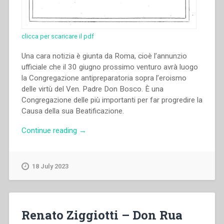
clicca per scaricare il pdf
Una cara notizia è giunta da Roma, cioè l’annunzio
ufficiale che il 30 giugno prossimo venturo avrà luogo
la Congregazione antipreparatoria sopra l’eroismo
delle virtù del Ven. Padre Don Bosco. È una
Congregazione delle più importanti per far progredire la
Causa della sua Beatificazione.
“Filippo
Continue reading
→
Rinaldi
–
Notizie
18 July 2023
della
Causa
di
Beatificazione
Renato Ziggiotti – Don Rua
di