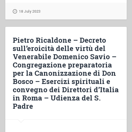
–
Notizie
18 July 2023
della
Causa
di
Beatificazione
Pietro Ricaldone – Decreto
di
sull’eroicità delle virtù del
Don
Venerabile Domenico Savio –
Bosco:
che
Congregazione preparatoria
si
per la Canonizzazione di Don
ha
Bosco – Esercizi spirituali e
da
fare
convegno dei Direttori d’Italia
per
in Roma – Udienza del S.
affrettarla
Padre
–
Dovere
di
non