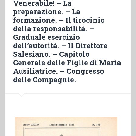
Venerabile! – La
Don
preparazione. – La
Bosco:
che
formazione. – Il tirocinio
si
della responsabilità. –
ha
Graduale esercizio
da
fare
dell’autorità. – Il Direttore
per
Salesiano. – Capitolo
affrettarla
Generale delle Figlie di Maria
–
Ausiliatrice. – Congresso
Dovere
di
delle Compagnie.
non
occuparsi
di
politica
–
Meditazione”