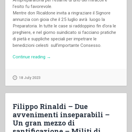
l’esito fu favorevole.
Mentre don Ricaldone invita a ringraziare il Signore
annunzia con gioia che il 25 luglio avrà luogo la
Preparatoria. In tutte le case si raddoppino fin d’ora le
preghiere, e nel giorno suindicato si facciano pratiche
di pietà e suppliche speciali per impetrare le
benedizioni celesti sull’importante Consesso.
“Pietro
Continue reading
→
Ricaldone
–
Notizie
18 July 2023
consolanti
–
Paterna
udienza
Filippo Rinaldi – Due
del
avvenimenti inseparabili –
S.
Un gran mezzo di
Padre
e
santificazione – Militi di