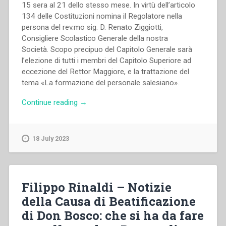
15 sera al 21 dello stesso mese. In virtù dell’articolo
134 delle Costituzioni nomina il Regolatore nella
persona del rev.mo sig. D. Renato Ziggiotti,
Consigliere Scolastico Generale della nostra
Società. Scopo precipuo del Capitolo Generale sarà
l’elezione di tutti i membri del Capitolo Superiore ad
eccezione del Rettor Maggiore, e la trattazione del
tema «La formazione del personale salesiano».
“Pietro
Continue reading
→
Ricaldone
–
Convocazione
18 July 2023
del
XV
Capitolo
Generale
Filippo Rinaldi – Notizie
–
della Causa di Beatificazione
Commento
di Don Bosco: che si ha da fare
alla
Strenna