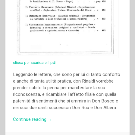
Fondazione
della
Casa
di
Roma
–
Per
la
Chiesa
di
clicca per scaricare il pdf
Savio
Domenico
Leggendo le lettere, che sono per lui di tanto conforto
e
e anche di tanta utilità pratica, don Rinaldi vorrebbe
l’ultima
prender subito la penna per manifestare la sua
Enciclica
riconoscenza, e ricambiare l’affetto filiale con quella
del
paternità di sentimenti che si ammira in Don Bosco e
Papa”
nei suoi due santi successori Don Rua e Don Albera.
“Filippo
Continue reading
→
Rinaldi
–