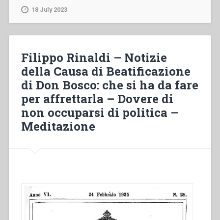
Lettere
18 July 2023
filiali
–
Esercizi
spirituali
Filippo Rinaldi – Notizie
–
della Causa di Beatificazione
Convegni
di Don Bosco: che si ha da fare
dei
Direttori
per affrettarla – Dovere di
–
non occuparsi di politica –
Congregazione
Meditazione
preparatoria
per
la
beatificazione
di
D.
Bosco
–
Bagni”