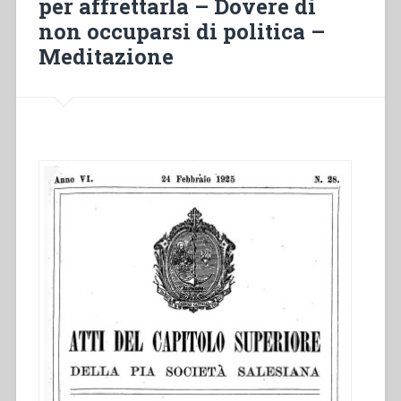
per affrettarla – Dovere di
sulla
non occuparsi di politica –
Povertà
Meditazione
–
Preghiere
per
la
Causa
della
Ven.
Madre
Mazzarello
–
Fomentare
con
zelo
la
devozione
al
Ven.
Domenico