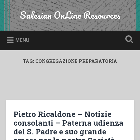
Skip
to
Salesian OnLine Resources
Search
content
MENU
TAG:
CONGREGAZIONE PREPARATORIA
Pietro Ricaldone – Notizie
consolanti – Paterna udienza
del S. Padre e suo grande