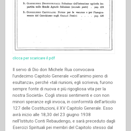
delle
Deliberazioni
del
XVII
Capitolo
Generale.
–
Strenna
1953.”
clicca per scaricare il pdf
Il servo di Dio don Michele Rua convocava
l’undecimo Capitolo Generale «coll’animo pieno di
esultanza», perché «tali riunioni, egli scriveva, furono
sempre fonte di nuova e più rigogliosa vita per la
nostra Società». Cogli stessi sentimenti e con non
minori speranze egli invoca, in conformità dell’articolo
127 delle Costituzioni, il XV Capitolo Generale. Esso
avrà inizio alle 18,30 del 23 giugno 1938
nell’Istituto Conti Rebaudengo, e sarà preceduto dagli
Esercizi Spirituali pei membri del Capitolo stesso dal