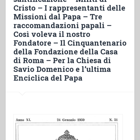
suo
Cristo – I rappresentanti delle
grande
Missioni dal Papa – Tre
amore
per
raccomandazioni papali –
la
Così voleva il nostro
nostra
Fondatore – Il Cinquantenario
Società
della Fondazione della Casa
–
Norme
di Roma – Per la Chiesa di
di
Savio Domenico e l’ultima
D.
Enciclica del Papa
Bosco
per
l’accettazione
e
la
formazione
degli
ascritti”