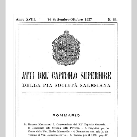
straordinaria
delle
Ispettorie:
Congo
Belga,
Sud
Africa,
Orientale,
Spagna,
Africa
Nord,
Antille
e
Messico,
Brasile,
Argentina,
Paraguay,
Uruguay.
–
Presentazione