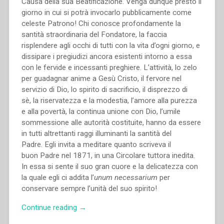
Causa della sua Beatificazione. Venga dunque presto il
giorno in cui si potrà invocarlo pubblicamente come
celeste Patrono! Chi conosce profondamente la
santità straordinaria del Fondatore, la faccia
risplendere agli occhi di tutti con la vita d’ogni giorno, e
dissipare i pregiudizi ancora esistenti intorno a essa
con le fervide e incessanti preghiere. L’attività, lo zelo
per guadagnar anime a Gesù Cristo, il fervore nel
servizio di Dio, lo spirito di sacrificio, il disprezzo di
sè, la riservatezza e la modestia, l’amore alla purezza
e alla povertà, la continua unione con Dio, l’umile
sommessione alle autorità costituite, hanno da essere
in tutti altrettanti raggi illuminanti la santità del
Padre. Egli invita a meditare quanto scriveva il
buon Padre nel 1871, in una Circolare tuttora inedita.
In essa si sente il suo gran cuore e la delicatezza con
la quale egli ci addita l’
unum necessarium
per
conservare sempre l’unità del suo spirito!
“Filippo
Continue reading
→
Rinaldi