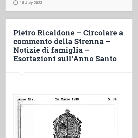
Decreto
18 July 2023
sull’eroicità
delle
virtù
del
Pietro Ricaldone – Circolare a
Venerabile
commento della Strenna –
Domenico
Notizie di famiglia –
Savio
–
Esortazioni sull’Anno Santo
Congregazione
preparatoria
per
la
Canonizzazione
di
Don
Bosco
–
Esercizi
spirituali
e