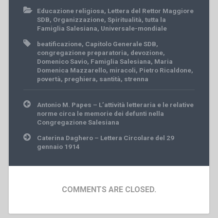
Educazione religiosa
,
Lettera del Rettor Maggiore
SDB
,
Organizzazione
,
Spiritualità
,
tutta la
Famiglia Salesiana
,
Universale-mondiale
beatificazione
,
Capitolo Generale SDB
,
congregazione preparatoria
,
devozione
,
Domenico Savio
,
Famiglia Salesiana
,
Maria
Domenica Mazzarello
,
miracoli
,
Pietro Ricaldone
,
povertà
,
preghiera
,
santità
,
strenna
Post
Antonio M. Papes – L’attività letteraria e le relative
navigation
norme circa le memorie dei defunti nella
Congregazione Salesiana
Caterina Daghero – Lettera Circolare del 29
gennaio 1914
COMMENTS ARE CLOSED.