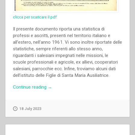
clicca per scaricare il pdf
Il presente documento riporta una statistica di
professi e ascritti, presenti nel territorio italiano e
all’estero, nell’anno 1961. Vi sono inoltre riportate delle
statistiche, sempre riferenti allo stesso anno,
riguardanti i salesiani impegnati nelle missioni, le
scuole professionali e agricole, ex allievi, cooperatori
salesiani, parrocchie ecc. Infine, troviamo alcuni dati
dell’istituto delle Figlie di Santa Maria Ausiliatrice.
“Archivio
Continue reading
→
Salesiano
Centrale
–
18 July 2023
Statistiche
salesiane
(1962)”