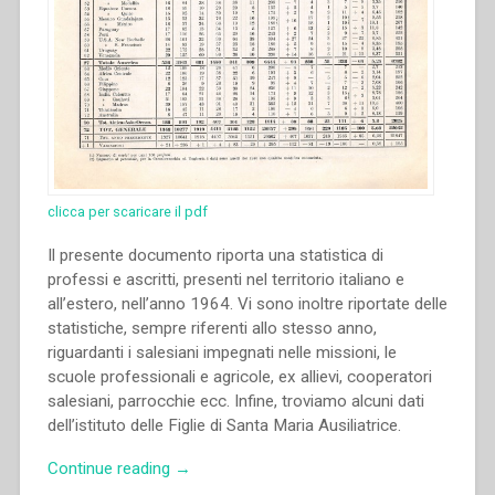
clicca per scaricare il pdf
Il presente documento riporta una statistica di
professi e ascritti, presenti nel territorio italiano e
all’estero, nell’anno 1964. Vi sono inoltre riportate delle
statistiche, sempre riferenti allo stesso anno,
riguardanti i salesiani impegnati nelle missioni, le
scuole professionali e agricole, ex allievi, cooperatori
salesiani, parrocchie ecc. Infine, troviamo alcuni dati
dell’istituto delle Figlie di Santa Maria Ausiliatrice.
“Archivio
Continue reading
→
Salesiano