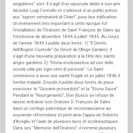
singulières” sort. Il s’agit d’un opuscule dédié à son ami
décedut Luigi Comollo et s’adresse à un public précis:
aux “signori seminaristi di Chieri”, pour leur édification.
Un événement très important à cette époque fut
l’installation de l’Oratoire de Saint François de Sales qui
fonctionne de décembre 1844 à julliet 1845. Au cours
de l’année 1845 il publie deux livres: 1) “Il Divoto
dell’Angelo Custode” (le Dévot de l’Ange Gardien). Il
s’agit d’une neuvaine préparation à la fête des saints
anges gardiens 2) “Storia ecclesiastica ad uso delle
scuole utile per ogni ceto di persone”. Le Saint
commence à avoir une santé fragile et en juillet 1846 il
tombe malade. Ensuite il publie deux livrets de pieux
exercices: le “Giovane provveduto” et la “Storia Sacra”.
Pendant le “Risorgimento”, Don Bosco se refuse de
laisser entraîner son Oratoire S. François de Sales
dans un cortège patriotique de reconnaissance au
souverain réformateur et perd ainsi l’appui de Roberto
d’Azeglio et l’aide de plusieurs laïcs et ecclésiastiques.
Dans ses “Memorie dell’Oratorio”, il nomme plusieurs