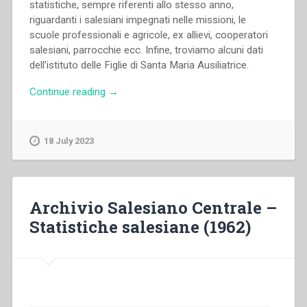
statistiche, sempre riferenti allo stesso anno,
riguardanti i salesiani impegnati nelle missioni, le
scuole professionali e agricole, ex allievi, cooperatori
salesiani, parrocchie ecc. Infine, troviamo alcuni dati
dell’istituto delle Figlie di Santa Maria Ausiliatrice.
“Archivio
Continue reading
→
Salesiano
Centrale
–
18 July 2023
Statistiche
salesiane
(1961)”
Archivio Salesiano Centrale –
Statistiche salesiane (1962)