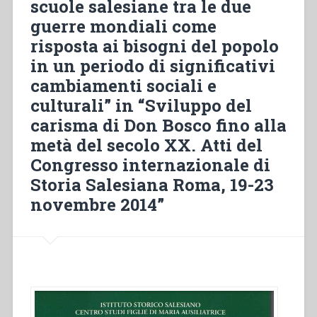
scuole salesiane tra le due
“Cahiers
guerre mondiali come
Salésiens.
Etudes
risposta ai bisogni del popolo
préalables
in un periodo di significativi
à
cambiamenti sociali e
une
biographie
culturali” in “Sviluppo del
de
carisma di Don Bosco fino alla
Saint
metà del secolo XX. Atti del
Jean
Congresso internazionale di
Bosco””
Storia Salesiana Roma, 19-23
novembre 2014”