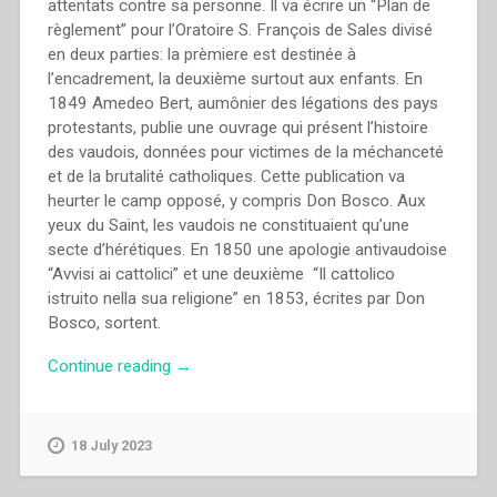
attentats contre sa personne. Il va écrire un “Plan de
règlement” pour l’Oratoire S. François de Sales divisé
en deux parties: la prèmiere est destinée à
l’encadrement, la deuxième surtout aux enfants. En
1849 Amedeo Bert, aumônier des légations des pays
protestants, publie une ouvrage qui présent l’histoire
des vaudois, données pour victimes de la méchanceté
et de la brutalité catholiques. Cette publication va
heurter le camp opposé, y compris Don Bosco. Aux
yeux du Saint, les vaudois ne constituaient qu’une
secte d’hérétiques. En 1850 une apologie antivaudoise
“Avvisi ai cattolici” et une deuxième “Il cattolico
istruito nella sua religione” en 1853, écrites par Don
Bosco, sortent.
“Francis
Continue reading
→
Desramaut
–
“II.
18 July 2023
Le
jeune