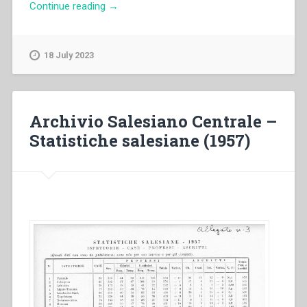
“Archivio
Continue reading
→
Salesiano
Centrale
–
18 July 2023
Statistiche
salesiane
(1958)”
Archivio Salesiano Centrale –
Statistiche salesiane (1957)