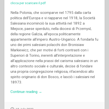
clicca per scaricare il pdf
Nella Polonia, che scomparve nel 1795 dalla carta
politica dell’Europa e vi riapparve nel 1918, la Società
Salesiana incominciò la sua attività nel 1892 a
Miejsce, paese sperduto, nella diocesi di Przemysl,
della regione Galizia, all’epoca politicamente
appartenente all’impero Austro-Ungarico. A fondarla fu
uno dei primi salesiani polacchi don Bronisiaw
Markiewicz, che per motivi di forti contrasti con i
Superiori di Torino, inerenti all’interpretazione e
all’applicazione nella prassi del carisma salesiano in un
altro contesto sociale e culturale, decise di fondare
una propria congregazione religiosa, rifacendosi allo
spirito originario di don Bosco, e lasciò i salesiani nel
18973.
“Waldemar
Continue reading
→
Witold
Żurek
–