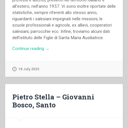
all’estero, nell’anno 1957. Vi sono inoltre riportate delle
statistiche, sempre riferenti allo stesso anno,
riguardanti i salesiani impegnati nelle missioni, le
scuole professionali e agricole, ex allievi, cooperatori
salesiani, parrocchie ecc. Infine, troviamo alcuni dati
dell’istituto delle Figlie di Santa Maria Ausiliatrice.
“Archivio
Continue reading
→
Salesiano
Centrale
–
18 July 2023
Statistiche
salesiane
(1957)”
Pietro Stella – Giovanni
Bosco, Santo