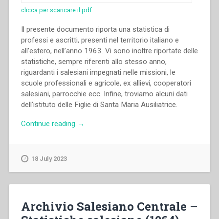
clicca per scaricare il pdf
Il presente documento riporta una statistica di
professi e ascritti, presenti nel territorio italiano e
all’estero, nell’anno 1963. Vi sono inoltre riportate delle
statistiche, sempre riferenti allo stesso anno,
riguardanti i salesiani impegnati nelle missioni, le
scuole professionali e agricole, ex allievi, cooperatori
salesiani, parrocchie ecc. Infine, troviamo alcuni dati
dell’istituto delle Figlie di Santa Maria Ausiliatrice.
“Archivio
Continue reading
→
Salesiano
Centrale
–
18 July 2023
Statistiche
salesiane
(1963)”
Archivio Salesiano Centrale –