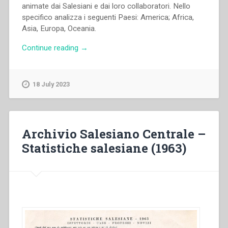
animate dai Salesiani e dai loro collaboratori. Nello
Storia
specifico analizza i seguenti Paesi: America; Africa,
Salesiana
Asia, Europa, Oceania.
Roma,
19-
“Archivio
Continue reading
→
23
Salesiano
novembre
Centrale
2014””
–
18 July 2023
Dati
statistici”
Archivio Salesiano Centrale –
Statistiche salesiane (1963)