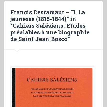
prêtre
(1844-
Francis Desramaut – “I. La
1852)”
jeunesse (1815-1844)” in
in
“Cahiers Salésiens. Etudes
“Cahiers
Salésiens.
préalables à une biographie
Etudes
de Saint Jean Bosco”
préalables
à
une
biographie
de
Saint
Jean
Bosco””