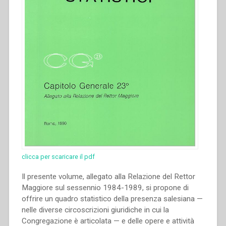
sociali
e
culturali”
in
“Sviluppo
del
carisma
di
Don
Bosco
fino
alla
metà
del
clicca per scaricare il pdf
secolo
XX.
Il presente volume, allegato alla Relazione del Rettor
Atti
Maggiore sul sessennio 1984-1989, si propone di
del
offrire un quadro statistico della presenza salesiana —
Congresso
nelle diverse circoscrizioni giuridiche in cui la
internazionale
Congregazione è articolata — e delle opere e attività
di