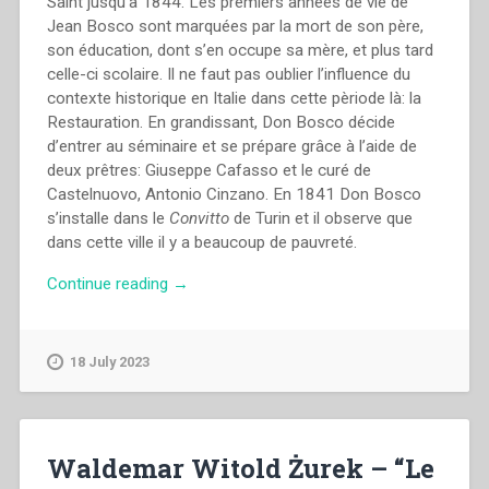
Saint jusqu’à 1844. Les prèmiers années de vie de
Jean Bosco sont marquées par la mort de son père,
son éducation, dont s’en occupe sa mère, et plus tard
celle-ci scolaire. Il ne faut pas oublier l’influence du
contexte historique en Italie dans cette pèriode là: la
Restauration. En grandissant, Don Bosco décide
d’entrer au séminaire et se prépare grâce à l’aide de
deux prêtres: Giuseppe Cafasso et le curé de
Castelnuovo, Antonio Cinzano. En 1841 Don Bosco
s’installe dans le
Convitto
de Turin et il observe que
dans cette ville il y a beaucoup de pauvreté.
“Francis
Continue reading
→
Desramaut
–
“I.
18 July 2023
La
jeunesse
(1815-
1844)”
Waldemar Witold Żurek – “Le
in