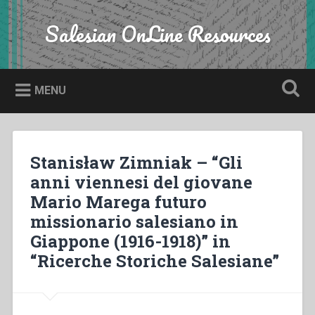
Skip
to
Salesian OnLine Resources
Search
content
MENU
Stanisław Zimniak – “Gli
anni viennesi del giovane
Mario Marega futuro
missionario salesiano in
Giappone (1916-1918)” in
“Ricerche Storiche Salesiane”