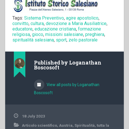
Tags:
Sistema Preventivo
,
agire apostolico
,
convitto
,
cultura
,
devozione a Maria Ausiliatrice
,
educatore
,
educazione cristiana
,
formazione
religiosa
,
gioco
,
missioni salesiane
,
preghiera
,
spiritualità salesiana
,
sport
,
zelo pastorale
Published by
Loganathan
Boscosoft
View all posts by Loganathan
Boscosoft
18 July 2023
Articolo scientifico
,
Austria
,
Spiritualità
,
tutta la