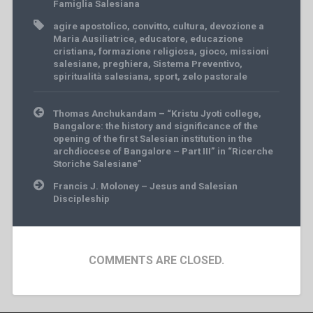
Famiglia Salesiana
agire apostolico
,
convitto
,
cultura
,
devozione a
Maria Ausiliatrice
,
educatore
,
educazione
cristiana
,
formazione religiosa
,
gioco
,
missioni
salesiane
,
preghiera
,
Sistema Preventivo
,
spiritualità salesiana
,
sport
,
zelo pastorale
Post
Thomas Anchukandam – “Kristu Jyoti college,
navigation
Bangalore: the history and significance of the
opening of the first Salesian institution in the
archdiocese of Bangalore – Part III” in “Ricerche
Storiche Salesiane”
Francis J. Moloney – Jesus and Salesian
Discipleship
COMMENTS ARE CLOSED.