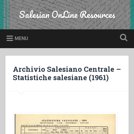
Skip
to
Salesian OnLine Resources
Search
content
MENU
Archivio Salesiano Centrale –
Statistiche salesiane (1961)