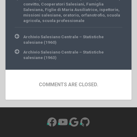
convitto
,
Cooperatori Salesiani
,
Famiglia
Salesiana
,
Figlie di Maria Ausiliatrice
,
ispettorie
,
missioni salesiane
,
oratorio
,
orfanotrofio
,
scuola
agricola
,
scuola professionale
Post
Archivio Salesiano Centrale – Statistiche
navigation
salesiane (1960)
Archivio Salesiano Centrale – Statistiche
salesiane (1963)
COMMENTS ARE CLOSED.
Facebook
YouTube
Google
GitHub