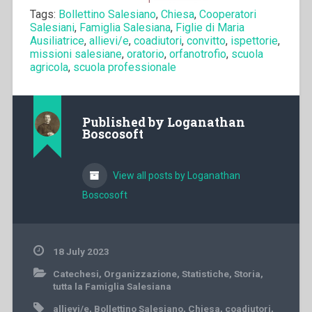
Tags:
Bollettino Salesiano
,
Chiesa
,
Cooperatori
Salesiani
,
Famiglia Salesiana
,
Figlie di Maria
Ausiliatrice
,
allievi/e
,
coadiutori
,
convitto
,
ispettorie
,
missioni salesiane
,
oratorio
,
orfanotrofio
,
scuola
agricola
,
scuola professionale
Published by
Loganathan
Boscosoft
View all posts by Loganathan
Boscosoft
18 July 2023
Catechesi
,
Organizzazione
,
Statistiche
,
Storia
,
tutta la Famiglia Salesiana
allievi/e
,
Bollettino Salesiano
,
Chiesa
,
coadiutori
,