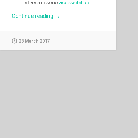
interventi sono
accessibili qui
.
“Giornata
Continue reading
→
di
studio
«Dono
di
28 March 2017
sé,
approccio
teologico,
spirituale
e
pedagogico»”