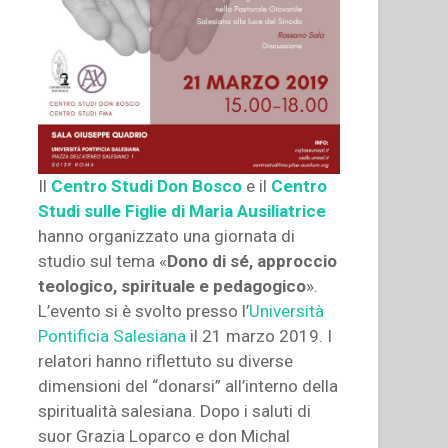
Il
Centro Studi Don Bosco
e il
Centro
Studi sulle Figlie di Maria Ausiliatrice
hanno organizzato una giornata di
studio sul tema «
Dono di sé, approccio
teologico, spirituale e pedagogico
».
L’evento si è svolto presso l’
Università
Pontificia Salesiana
il 21 marzo 2019. I
relatori hanno riflettuto su diverse
dimensioni del “donarsi” all’interno della
spiritualità salesiana. Dopo i saluti di
suor Grazia Loparco e don Michal