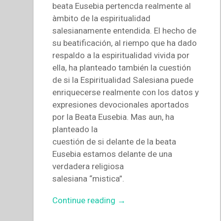
beata Eusebia pertencda realmente al
àmbito de la espiritualidad
salesianamente entendida. El hecho de
su beatificación, al riempo que ha dado
respaldo a la espiritualidad vivida por
ella, ha planteado también la cuestión
de si la Espiritualidad Salesiana puede
enriquecerse realmente con los datos y
expresiones devocionales aportados
por la Beata Eusebia. Mas aun, ha
planteado la
cuestión de si delante de la beata
Eusebia estamos delante de una
verdadera religiosa
salesiana “mistica”.
“Antonio
Continue reading
→
Calero