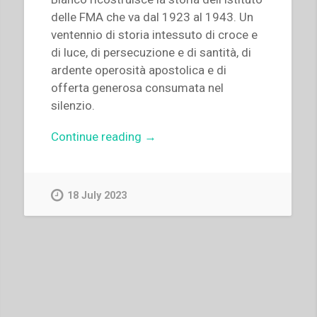
delle FMA che va dal 1923 al 1943. Un
ventennio di storia intessuto di croce e
di luce, di persecuzione e di santità, di
ardente operosità apostolica e di
offerta generosa consumata nel
silenzio.
“Maria
Continue reading
→
Pia
Bianco
–
18 July 2023
Il
cammino
dell’Istituto
delle
Figlie
di
Maria