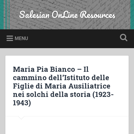
Skip
to
Salesian OnLine Resources
Search
content
MENU
Maria Pia Bianco – Il
cammino dell’Istituto delle
Figlie di Maria Ausiliatrice
nei solchi della storia (1923-
1943)