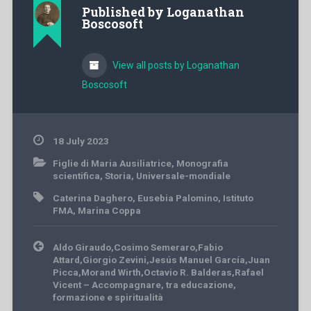
Published by
Loganathan
Boscosoft
View all posts by Loganathan
Boscosoft
18 July 2023
Figlie di Maria Ausiliatrice
,
Monografia
scientifica
,
Storia
,
Universale-mondiale
Caterina Daghero
,
Eusebia Palomino
,
Istituto
FMA
,
Marina Coppa
Post
Aldo Giraudo,Cosimo Semeraro,Fabio
navigation
Attard,Giorgio Zevini,Jesús Manuel García,Juan
Picca,Morand Wirth,Octavio R. Balderas,Rafael
Vicent – Accompagnare, tra educazione,
formazione e spiritualità