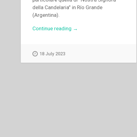
della Candelaria” in Río Grande
(Argentina).
“María
Continue reading
→
Andrea
Nicoletti
–
18 July 2023
Monseñor
Fagnano
en
la
Argentina
Austral”