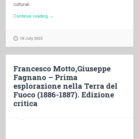
culturali.
“Germano
Continue reading
→
Caperna
–
La
18 July 2023
figura
di
monsignor
Fagnano
Francesco Motto,Giuseppe
nella
Fagnano – Prima
letteratura
esplorazione nella Terra del
magellanica”
Fuoco (1886-1887). Edizione
critica