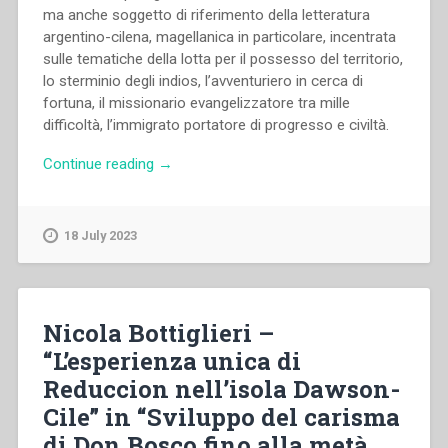
ma anche soggetto di riferimento della letteratura
argentino-cilena, magellanica in particolare, incentrata
sulle tematiche della lotta per il possesso del territorio,
lo sterminio degli indios, l’avventuriero in cerca di
fortuna, il missionario evangelizzatore tra mille
difficoltà, l’immigrato portatore di progresso e civiltà.
“Francesco
Continue reading
→
Motto
–
El
18 July 2023
Capitàn
Bueno.
Il
Prefetto
Nicola Bottiglieri –
Apostolico
“L’esperienza unica di
delle
Reduccion nell’isola Dawson-
terre
magellaniche
Cile” in “Sviluppo del carisma
mons.
di Don Bosco fino alla metà