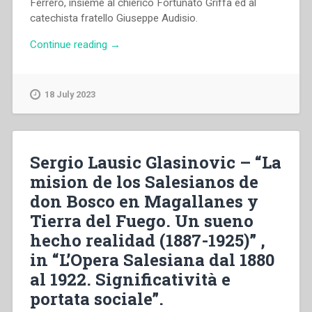
Ferrerò, insieme al chierico Fortunato Griffa ed al
catechista fratello Giuseppe Audisio.
“Nicola
Continue reading
→
Bottiglieri
–
“L’esperienza
18 July 2023
unica
di
Reduccion
nell’isola
Sergio Lausic Glasinovic – “La
Dawson-
mision de los Salesianos de
Cile”
don Bosco en Magallanes y
in
“Sviluppo
Tierra del Fuego. Un sueno
del
hecho realidad (1887-1925)” ,
carisma
in “L’Opera Salesiana dal 1880
di
Don
al 1922. Significatività e
Bosco
portata sociale”.
fino