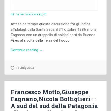
clicca per scaricare il pdf
Attesa da tempo questa escursione fra gli
indios
affidatagli dalla Santa Sede, il 31 ottobre 1886 mons
Fagnano con un drappello di soldati partì da Buenos
Aires alla volta della Terra del Fuoco.
“Francesco
Continue reading
→
Motto,Giuseppe
Fagnano
–
18 July 2023
Prima
esplorazione
nella
Terra
Francesco Motto,Giuseppe
del
Fagnano,Nicola Bottiglieri –
Fuoco
A sud del sud della Patagonia
(1886-
1887).