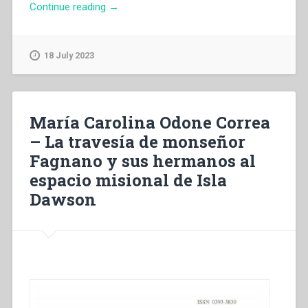
“Francesco
Continue reading
→
Motto,Giuseppe
Fagnano,Nicola
Bottiglieri
18 July 2023
–
A
sud
del
María Carolina Odone Correa
sud
– La travesía de monseñor
della
Fagnano y sus hermanos al
Patagonia
alla
espacio misional de Isla
ricerca
Dawson
di
anime
da
salvare.
Lettere
di
mons.