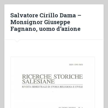
mision
de
los
Salvatore Cirillo Dama –
Salesianos
Monsignor Giuseppe
de
Fagnano, uomo d’azione
don
Bosco
en
Magallanes
y
Tierra
del
Fuego.
Un
sueno
hecho
realidad
(1887-
1925)”
,
in