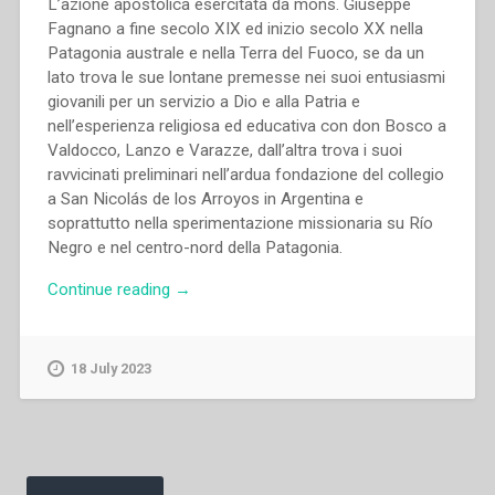
L’azione apostolica esercitata da mons. Giuseppe
Fagnano a fine secolo XIX ed inizio secolo XX nella
Patagonia australe e nella Terra del Fuoco, se da un
lato trova le sue lontane premesse nei suoi entusiasmi
giovanili per un servizio a Dio e alla Patria e
nell’esperienza religiosa ed educativa con don Bosco a
Valdocco, Lanzo e Varazze, dall’altra trova i suoi
ravvicinati preliminari nell’ardua fondazione del collegio
a San Nicolás de los Arroyos in Argentina e
soprattutto nella sperimentazione missionaria su Río
Negro e nel centro-nord della Patagonia.
“Francesco
Continue reading
→
Motto
–
Giuseppe
18 July 2023
Fagnano:
da
Borghetto
Tanaro
Posts
a