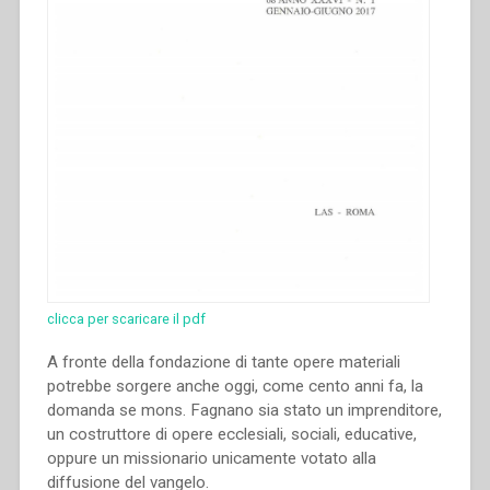
“L’Opera
Salesiana
dal
1880
al
1922.
Significatività
e
portata
sociale”.”
clicca per scaricare il pdf
A fronte della fondazione di tante opere materiali
potrebbe sorgere anche oggi, come cento anni fa, la
domanda se mons. Fagnano sia stato un imprenditore,
un costruttore di opere ecclesiali, sociali, educative,
oppure un missionario unicamente votato alla
diffusione del vangelo.