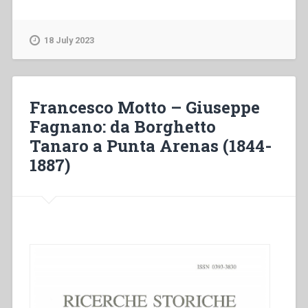
Bottiglieri
–
L’esperienza
18 July 2023
unica
di
reducción
nell’isola
Francesco Motto – Giuseppe
Dawson
Fagnano: da Borghetto
–
Tanaro a Punta Arenas (1844-
Cile”
1887)