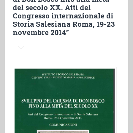
Giuseppe
del secolo XX. Atti del
Fagnano
(1887-
Congresso internazionale di
1916)”
Storia Salesiana Roma, 19-23
novembre 2014”