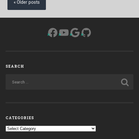
navigation
Older posts
Punta
Arenas
(1844-
1887)”
Facebook
YouTube
Google
GitHub
SEARCH
CATEGORIES
Categories