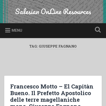
Skip
to
Salesian OnLine Resources
Search
content
MENU
TAG:
GIUSEPPE FAGNANO
Francesco Motto – El Capitàn
Bueno. Il Prefetto Apostolico
delle terre magellaniche