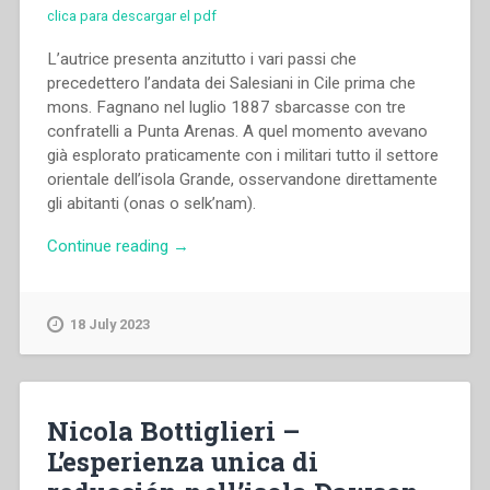
clica para descargar el pdf
L’autrice presenta anzitutto i vari passi che
precedettero l’andata dei Salesiani in Cile prima che
mons. Fagnano nel luglio 1887 sbarcasse con tre
confratelli a Punta Arenas. A quel momento avevano
già esplorato praticamente con i militari tutto il settore
orientale dell’isola Grande, osservandone direttamente
gli abitanti (onas o selk’nam).
“María
Continue reading
→
Carolina
Odone
Correa
18 July 2023
–
La
travesía
de
Nicola Bottiglieri –
monseñor
L’esperienza unica di
Fagnano
y