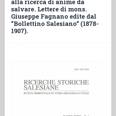
alla ricerca di anime da
Edizione
salvare. Lettere di mons.
critica”
Giuseppe Fagnano edite dal
“Bollettino Salesiano” (1878-
1907).