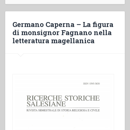
Missionari-
pionieri
“alla
fine
Germano Caperna – La figura
del
di monsignor Fagnano nella
mondo”.
letteratura magellanica
Dall’
“Osservatorio
Meteorologico
Salesiano”
di
Domenico
Cerrato
e
dal
“Bollettino
Salesiano””