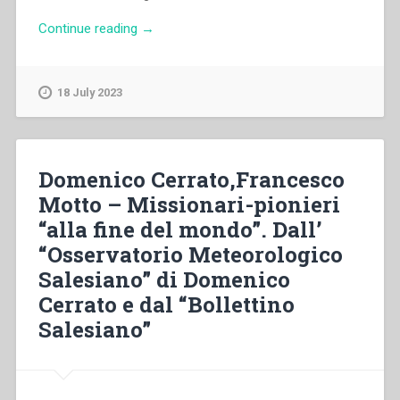
“Salvatore
Continue reading
→
Cirillo
Dama
–
18 July 2023
Monsignor
Giuseppe
Fagnano,
uomo
Domenico Cerrato,Francesco
d’azione”
Motto – Missionari-pionieri
“alla fine del mondo”. Dall’
“Osservatorio Meteorologico
Salesiano” di Domenico
Cerrato e dal “Bollettino
Salesiano”