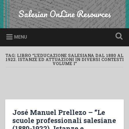
Skip
to
Salesian OnLine Resources
Search
content
MENU
TAG:
LIBRO “L’EDUCAZIONE SALESIANA DAL 1880 AL
1922. ISTANZE ED ATTUAZIONI IN DIVERSI CONTESTI
VOLUME I”
José Manuel Prellezo – “Le
scuole professionali salesiane
(1880-1922). Istanze e