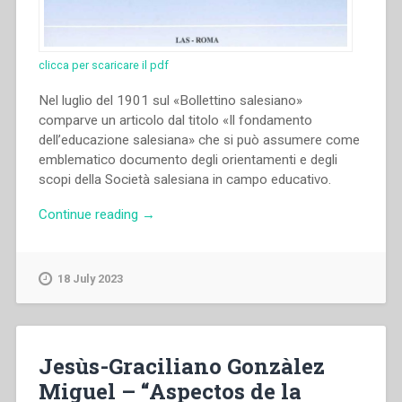
clicca per scaricare il pdf
Nel luglio del 1901 sul «Bollettino salesiano»
comparve un articolo dal titolo «Il fondamento
dell’educazione salesiana» che si può assumere come
emblematico documento degli orientamenti e degli
scopi della Società salesiana in campo educativo.
“Giorgio
Continue reading
→
Chiosso
–
Educazione
18 July 2023
e
pedagogia
nelle
pagine
Jesùs-Graciliano Gonzàlez
del
Miguel – “Aspectos de la
«Bollettino