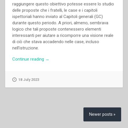
raggiungere questo obiettivo potesse essere lo studio
delle proposte che i fratelli, le case e i capitoli
ispettoriali hanno inviato al Capitoli generali (GC)
durante questo periodo. A priori, almeno, sembrava
logico che tali proposte contenessero elementi
interessanti per aiutare a ricomporre una visione reale
di ciò che stava accadendo nelle case, incluso
nell’istruzione.
“Jesùs-
Continue reading
→
Graciliano
Gonzàlez
Miguel
18 July 2023
–
“Aspectos
de
la
Posts
educación
navigation
Newer posts
salesiana
a
la