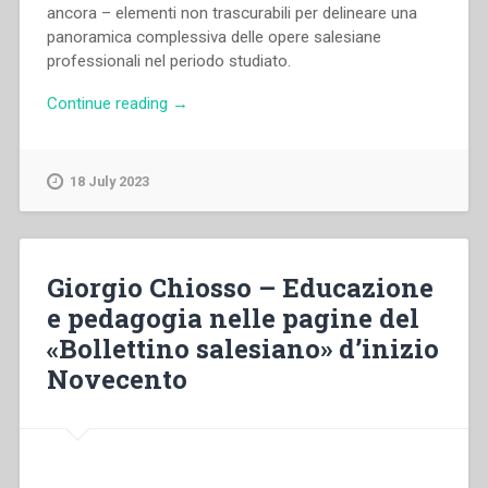
ancora – elementi non trascurabili per delineare una
panoramica complessiva delle opere salesiane
professionali nel periodo studiato.
“José
Continue reading
→
Manuel
Prellezo
–
18 July 2023
“Le
scuole
professionali
salesiane
Giorgio Chiosso – Educazione
(1880-
e pedagogia nelle pagine del
1922).
«Bollettino salesiano» d’inizio
Istanze
e
Novecento
attuazioni
viste
da
Valdocco”,
in