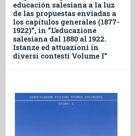
educación salesiana a la luz
salesiano»
d’inizio
de las propuestas enviadas a
Novecento”
los capítulos generales (1877-
1922)”, in “L’educazione
salesiana dal 1880 al 1922.
Istanze ed attuazioni in
diversi contesti Volume I”