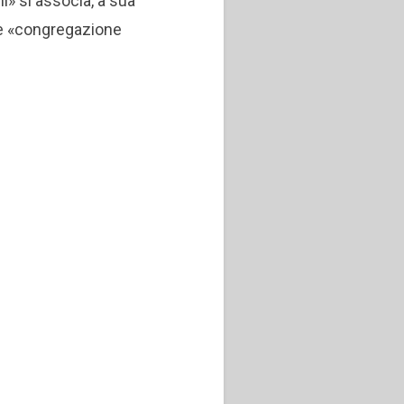
i» si associa, a sua
me «congregazione