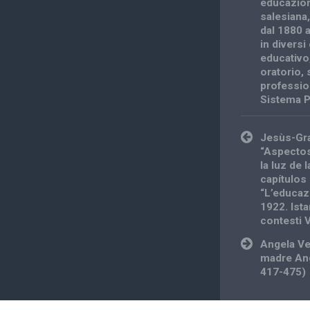
educazion
salesiana
dal 1880 a
in diversi
educativo
oratorio
,
professio
Sistema P
Post
Jesùs-Gra
navigation
“Aspectos
la luz de 
capítulos
“L’educaz
1922. Ista
contesti 
Angela Ves
madre Ang
417-475)