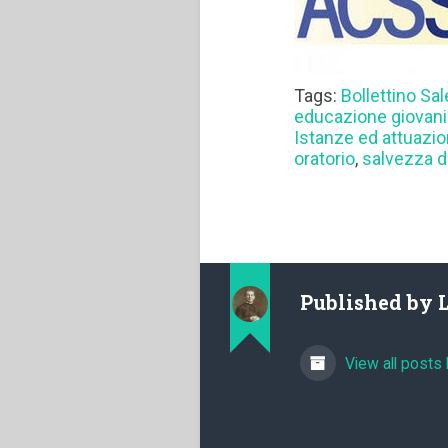
Tags:
Bollettino Sa
educazione giovani
Istanze ed attuazion
oratorio
,
salvezza d
Published by
View all posts