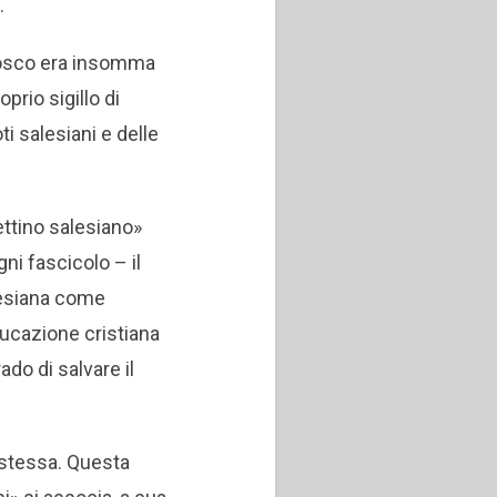
.
Bosco era insomma
rio sigillo di
ti salesiani e delle
lettino salesiano»
gni fascicolo – il
lesiana come
ducazione cristiana
do di salvare il
à stessa. Questa