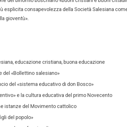
ne del binomio boschiano «buoni cristiani e buoni cittadin
 più esplicita consapevolezza della Società Salesiana co
lla gioventù».
siana, educazione cristiana, buona educazione
 del «Bollettino salesiano»
ancio del «sistema educativo di don Bosco»
ventivo» e la cultura educativa del primo Novecento
une istanze del Movimento cattolico
figli del popolo»