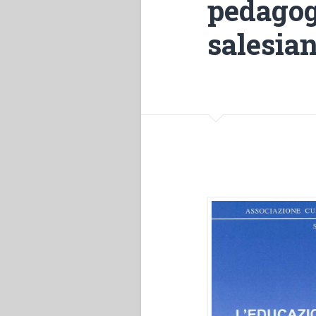
pedagogi
salesia