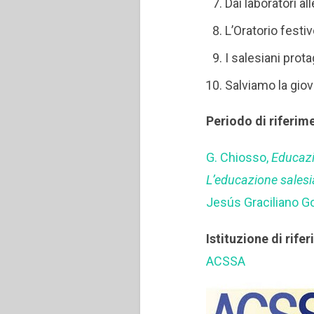
Dai laboratori a
L’Oratorio festi
I salesiani prot
Salviamo la gio
Periodo di riferim
G. Chiosso,
Educazi
L’educazione salesi
Jesús Graciliano Go
Istituzione di rife
ACSSA