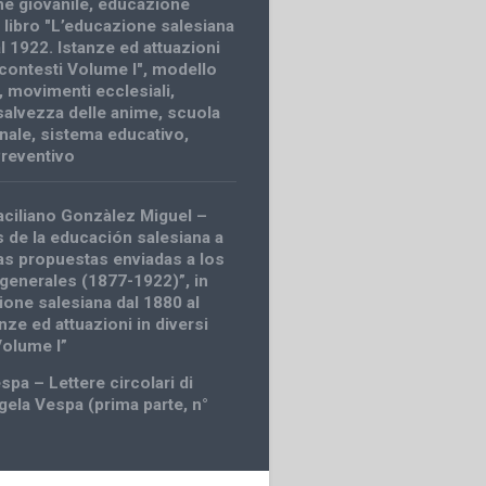
e giovanile
,
educazione
,
libro "L’educazione salesiana
l 1922. Istanze ed attuazioni
 contesti Volume I"
,
modello
,
movimenti ecclesiali
,
salvezza delle anime
,
scuola
nale
,
sistema educativo
,
reventivo
ciliano Gonzàlez Miguel –
 de la educación salesiana a
las propuestas enviadas a los
 generales (1877-1922)”, in
ione salesiana dal 1880 al
nze ed attuazioni in diversi
Volume I”
pa – Lettere circolari di
ela Vespa (prima parte, n°