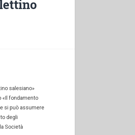
lettino
ttino salesiano»
lo «Il fondamento
he si può assumere
o degli
la Società