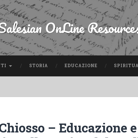
Salesian OnLine Resource
NTI
STORIA
EDUCAZIONE
SPIRITU
 Chiosso – Educazione e