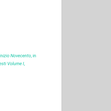
’inizio Novecento
, in
esti Volume I
,