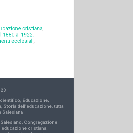
ucazione cristiana
,
l 1880 al 1922.
nti ecclesiali
,
023
cientifico
,
Educazione
,
a
,
Storia dell'educazione
,
tutta
a Salesiana
o Salesiano
,
Congregazione
,
educazione cristiana
,