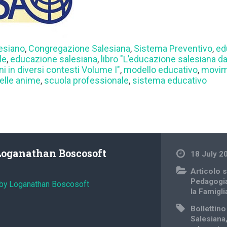
lesiano
,
Congregazione Salesiana
,
Sistema Preventivo
,
ed
le
,
educazione salesiana
,
libro "L’educazione salesiana da
i in diversi contesti Volume I"
,
modello educativo
,
movime
elle anime
,
scuola professionale
,
sistema educativo
Loganathan Boscosoft
18 July 2
Articolo s
Pedagogi
 by Loganathan Boscosoft
la Famigli
Bollettin
Salesiana