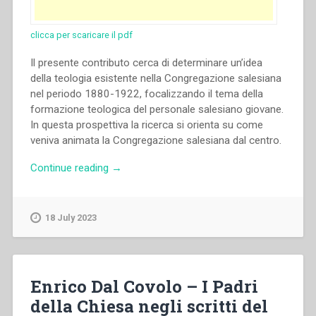
the
Apostolic
Church
clicca per scaricare il pdf
to
Il presente contributo cerca di determinare un’idea
Erasmus.”
della teologia esistente nella Congregazione salesiana
nel periodo 1880-1922, focalizzando il tema della
formazione teologica del personale salesiano giovane.
In questa prospettiva la ricerca si orienta su come
veniva animata la Congregazione salesiana dal centro.
“Jacques
Continue reading
→
Schepens
–
La
18 July 2023
formazione
teologica
nella
Società
Enrico Dal Covolo – I Padri
Salesiana
della Chiesa negli scritti del
nel