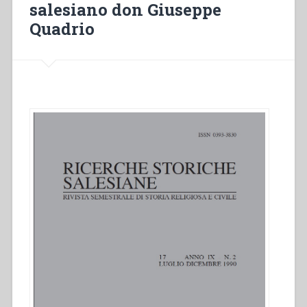
salesiano don Giuseppe
periodo
1880-
Quadrio
1922”