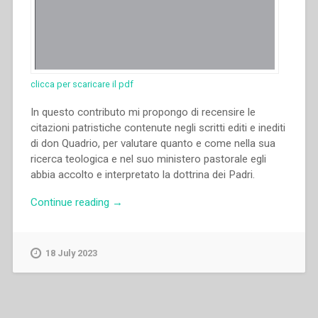
clicca per scaricare il pdf
In questo contributo mi propongo di recensire le
citazioni patristiche contenute negli scritti editi e inediti
di don Quadrio, per valutare quanto e come nella sua
ricerca teologica e nel suo ministero pastorale egli
abbia accolto e interpretato la dottrina dei Padri.
“Enrico
Continue reading
→
Dal
Covolo
–
18 July 2023
I
Padri
della
Chiesa