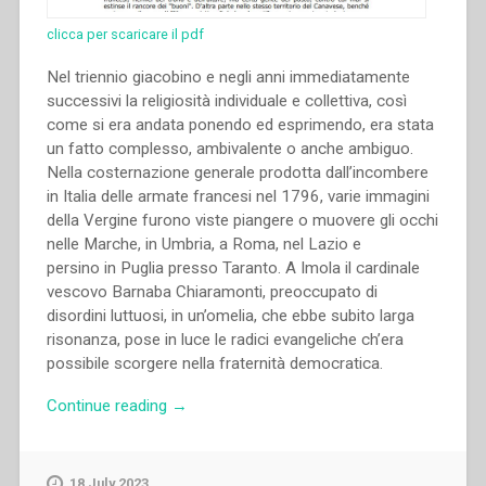
clicca per scaricare il pdf
Nel triennio giacobino e negli anni immediatamente
successivi la religiosità individuale e collettiva, così
come si era andata ponendo ed esprimendo, era stata
un fatto complesso, ambivalente o anche ambiguo.
Nella costernazione generale prodotta dall’incombere
in Italia delle armate francesi nel 1796, varie immagini
della Vergine furono viste piangere o muovere gli occhi
nelle Marche, in Umbria, a Roma, nel Lazio e
persino in Puglia presso Taranto. A Imola il cardinale
vescovo Barnaba Chiaramonti, preoccupato di
disordini luttuosi, in un’omelia, che ebbe subito larga
risonanza, pose in luce le radici evangeliche ch’era
possibile scorgere nella fraternità democratica.
“Pietro
Continue reading
→
Stella
–
Religiosità
18 July 2023