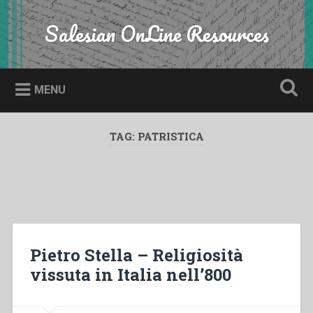
Skip
to
Salesian OnLine Resources
Search
content
MENU
TAG:
PATRISTICA
Pietro Stella – Religiosità
vissuta in Italia nell’800