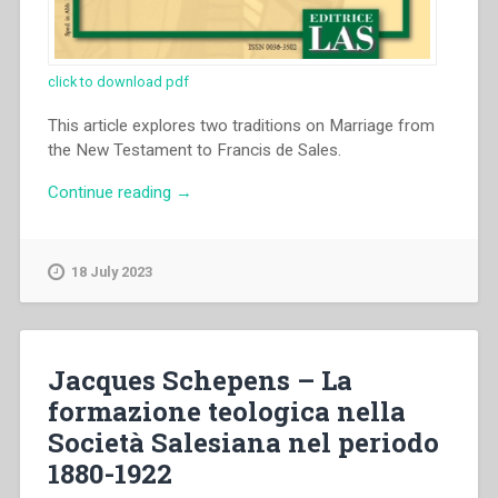
click to download pdf
This article explores two traditions on Marriage from
the New Testament to Francis de Sales.
“Terence
Continue reading
→
McGoldrick
–
The
18 July 2023
Ascent
of
Marriage
as
Jacques Schepens – La
Vocation
formazione teologica nella
and
Società Salesiana nel periodo
Sacrament.
Francis
1880-1922
de