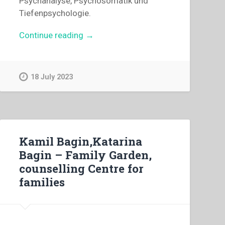
Psychanalyse, Psychosomatik und
Tiefenpsychologie.
“Adolf
Continue reading
→
Heimler
–
“Terapia
18 July 2023
e
direzione.
Scambio
di
vedute
Kamil Bagin,Katarina
col
Bagin – Family Garden,
prof.
counselling Centre for
Adolf
families
Heimler”
in
“Colloqui
sulla