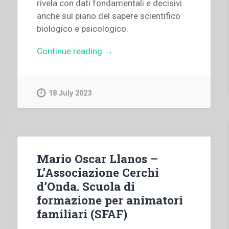
rivela con dati fondamentali e decisivi
anche sul piano del sapere scientifico
biologico e psicologico.
“Pietro
Continue reading
→
Braido
–
Cronache
18 July 2023
di
psicologia
contemporanea”
Mario Oscar Llanos –
L’Associazione Cerchi
d’Onda. Scuola di
formazione per animatori
familiari (SFAF)