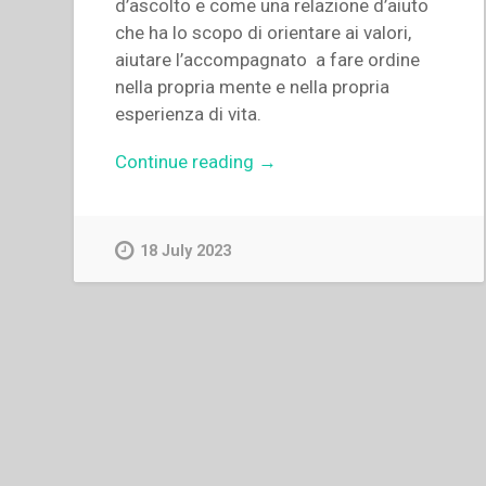
d’ascolto e come una relazione d’aiuto
che ha lo scopo di orientare ai valori,
aiutare l’accompagnato a fare ordine
nella propria mente e nella propria
esperienza di vita.
“Mara
Continue reading
→
Scoliere,Raffaele
Mastromarino
–
18 July 2023
“La
relazione
nell’accompagnamento
spirituale.
Approccio
psicologico”
in
“Quaderni
di