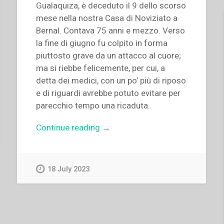
Gualaquiza, è deceduto il 9 dello scorso
mese nella nostra Casa di Noviziato a
Bernal. Contava 75 anni e mezzo. Verso
la fine di giugno fu colpito in forma
piuttosto grave da un attacco al cuore;
ma si riebbe felicemente, per cui, a
detta dei medici, con un po’ più di riposo
e di riguardi avrebbe potuto evitare per
parecchio tempo una ricaduta.
“Paolo
Continue reading
→
Albera
–
Lettera
18 July 2023
mortuaria
per
Mons.
Giacomo