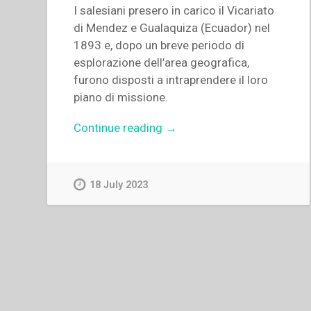
I salesiani presero in carico il Vicariato
di Mendez e Gualaquiza (Ecuador) nel
1893 e, dopo un breve periodo di
esplorazione dell’area geografica,
furono disposti a intraprendere il loro
piano di missione.
“Juan
Continue reading
→
Bottasso
–
“Los
18 July 2023
salesianos
y
la
educación
de
los
Shuar