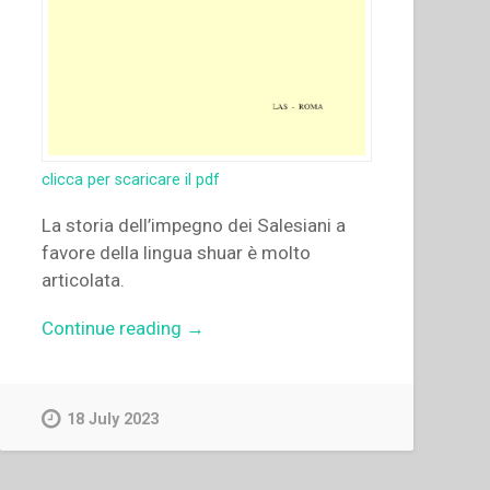
clicca per scaricare il pdf
La storia dell’impegno dei Salesiani a
favore della lingua shuar è molto
articolata.
“Juan
Continue reading
→
Bottasso
–
I
18 July 2023
Salesiani
e