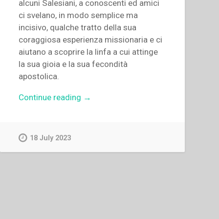
alcuni Salesiani, a conoscenti ed amici
ci svelano, in modo semplice ma
incisivo, qualche tratto della sua
coraggiosa esperienza missionaria e ci
aiutano a scoprire la linfa a cui attinge
la sua gioia e la sua fecondità
apostolica.
“Sylwia
Continue reading
→
Ciężkowska
–
Lettere
18 July 2023
di
suor
Maria
Troncatti
fma
missionaria