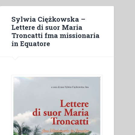
la
lingua
degli
Sylwia Ciężkowska –
Shuar
Lettere di suor Maria
(Jíbaros)”
Troncatti fma missionaria
in Equatore