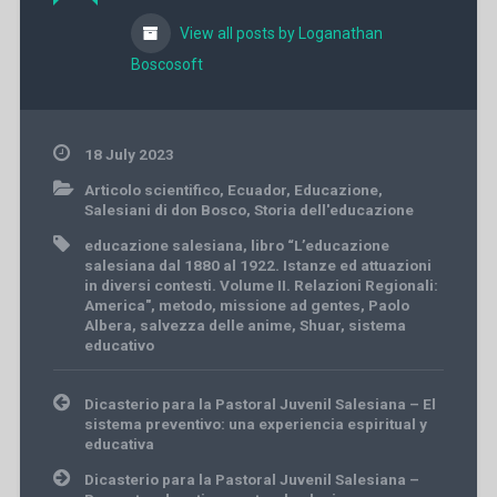
View all posts by Loganathan
Boscosoft
18 July 2023
Articolo scientifico
,
Ecuador
,
Educazione
,
Salesiani di don Bosco
,
Storia dell'educazione
educazione salesiana
,
libro “L’educazione
salesiana dal 1880 al 1922. Istanze ed attuazioni
in diversi contesti. Volume II. Relazioni Regionali:
America"
,
metodo
,
missione ad gentes
,
Paolo
Albera
,
salvezza delle anime
,
Shuar
,
sistema
educativo
Post
Dicasterio para la Pastoral Juvenil Salesiana – El
navigation
sistema preventivo: una experiencia espiritual y
educativa
Dicasterio para la Pastoral Juvenil Salesiana –