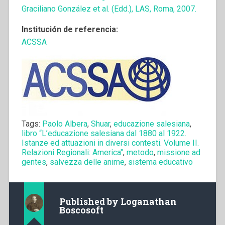
Graciliano González et al. (Edd.), LAS, Roma, 2007.
Institución de referencia:
ACSSA
Tags:
Paolo Albera
,
Shuar
,
educazione salesiana
,
libro “L’educazione salesiana dal 1880 al 1922.
Istanze ed attuazioni in diversi contesti. Volume II.
Relazioni Regionali: America"
,
metodo
,
missione ad
gentes
,
salvezza delle anime
,
sistema educativo
Published by
Loganathan
Boscosoft