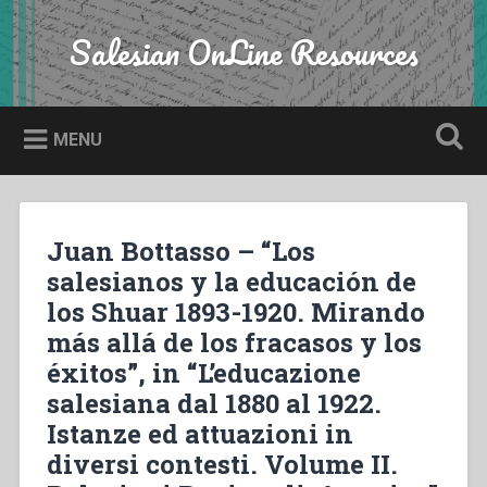
Skip
to
Salesian OnLine Resources
Search
content
MENU
Juan Bottasso – “Los
salesianos y la educación de
los Shuar 1893-1920. Mirando
más allá de los fracasos y los
éxitos”, in “L’educazione
salesiana dal 1880 al 1922.
Istanze ed attuazioni in
diversi contesti. Volume II.