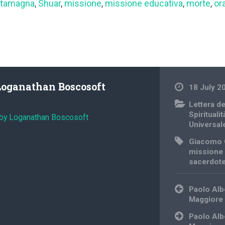
stamagna
,
Shuar
,
missione
,
missione educativa
,
morte
,
or
Loganathan Boscosoft
18 July 2
Lettera d
Spiritualit
 by Loganathan Boscosoft
Universal
Giacomo 
missione 
sacerdot
Post
Paolo Alb
navigation
Maggiore 
Paolo Alb