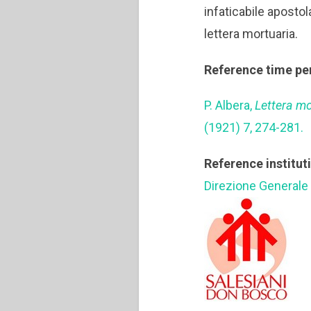
infaticabile apost
lettera mortuaria.
Reference time pe
P. Albera,
Lettera m
(1921) 7, 274-281.
Reference institut
Direzione Generale