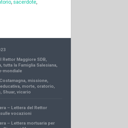
atorio
,
sacerdote
,
023
el Rettor Maggiore SDB
,
à
,
tutta la Famiglia Salesiana
,
e-mondiale
Costamagna
,
missione
,
educativa
,
morte
,
oratorio
,
e
,
Shuar
,
vicario
era – Lettera del Rettor
sulle vocazioni
era – Lettera mortuaria per