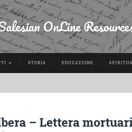
Salesian OnLine Resource
NTI
STORIA
EDUCAZIONE
SPIRITU
lbera – Lettera mortuar