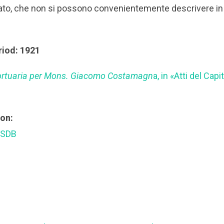
olato, che non si possono convenientemente descrivere i
riod: 1921
ortuaria per Mons. Giacomo Costamagn
a, in «Atti del Cap
ion:
 SDB