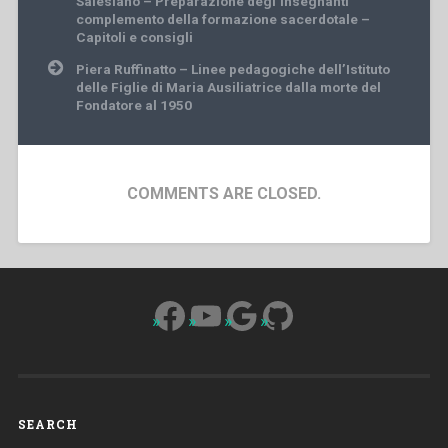
Salesiano – Preparazione degl’insegnanti
complemento della formazione sacerdotale –
Capitoli e consigli
Piera Ruffinatto – Linee pedagogiche dell’Istituto
delle Figlie di Maria Ausiliatrice dalla morte del
Fondatore al 1950
COMMENTS ARE CLOSED.
Facebook
YouTube
Google
GitHub
SEARCH