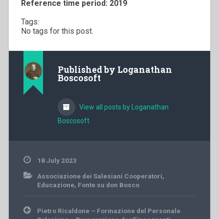
Reference time period: 2019
Tags:
No tags for this post.
Published by
Loganathan
Boscosoft
View all posts by Loganathan
Boscosoft
18 July 2023
Associazione dei Salesiani Cooperatori
,
Educazione
,
Fonte su don Bosco
Post
Pietro Ricaldone – Formazione del Personale
navigation