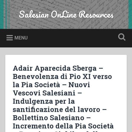
Skip
to
Salesian OnLine Resources
Search
content
MENU
Adair Aparecida Sberga –
Benevolenza di Pio XI verso
la Pia Società – Nuovi
Vescovi Salesiani –
Indulgenza per la
santificazione del lavoro –
Bollettino Salesiano –
Incremento della Pia Società