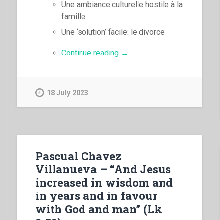
Une ambiance culturelle hostile à la
famille.
Une ‘solution’ facile: le divorce.
“Pascual
Continue reading
→
Chavez
Villanueva
–
18 July 2023
«Et
Jésus
croissait
en
sagesse,
Pascual Chavez
en
Villanueva – “And Jesus
taille
increased in wisdom and
et
in years and in favour
en
grâce»
with God and man” (Lk
(Lc