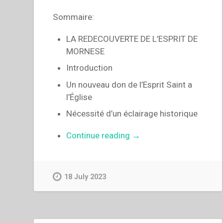
Sommaire:
LA REDECOUVERTE DE L’ESPRIT DE
MORNESE
Introduction
Un nouveau don de l’Esprit Saint a
l’Église
Nécessité d’un éclairage historique
“Egidio
Continue reading
→
Viganò
–
A
18 July 2023
la
redécouverte
de
l’esprit