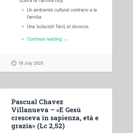
sobra la familia hoy.
Un ambiente cultural contrario a la
familia.
Una ‘solución’ fácil, el divorcio.
“Pascual
Continue reading
→
Chavez
Villanueva
–
18 July 2023
«Y
Jesùs
crecìa
en
sabidurìa,
Pascual Chavez
estatura,
Villanueva – «E Gesù
y
cresceva in sapienza, età e
gracia»
grazia» (Lc 2,52)
(Le
2,52)”