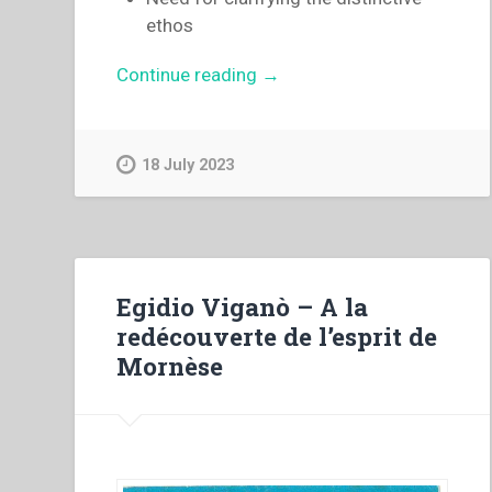
ethos
“Egidio
Continue reading
→
Viganò
–
The
18 July 2023
centenary
of
the
death
of
Egidio Viganò – A la
Saint
redécouverte de l’esprit de
Mary
Mornèse
Domenica
Mazzarello”