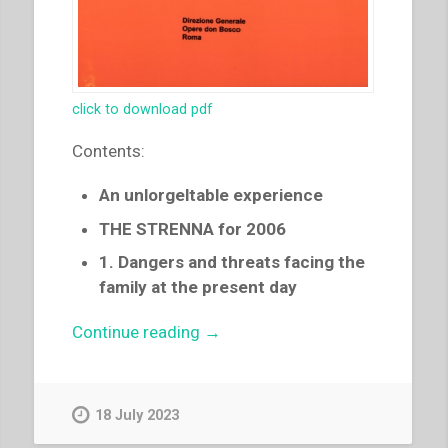
click to download pdf
Contents:
An unlorgeltable experience
THE STRENNA for 2006
1. Dangers and threats facing the
family at the present day
“Pascual
Continue reading
→
Chavez
Villanueva
–
18 July 2023
“And