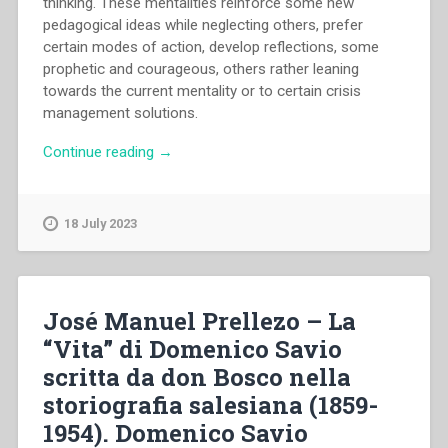
thinking. These mentalities reinforce some new
pedagogical ideas while neglecting others, prefer
certain modes of action, develop reflections, some
prophetic and courageous, others rather leaning
towards the current mentality or to certain crisis
management solutions.
“Michal
Continue reading
→
Vojtáš
–
Salesian
18 July 2023
Pedagogy
after
Don
Bosco:
José Manuel Prellezo – La
From
“Vita” di Domenico Savio
the
scritta da don Bosco nella
first
generation
storiografia salesiana (1859-
up
1954). Domenico Savio
to