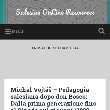
Skip
to
Salesian OnLine Resources
Search
content
MENU
TAG:
ALBERTO CAVIGLIA
Michal Vojtáš – Pedagogia
salesiana dopo don Bosco:
Dalla prima generazione fino