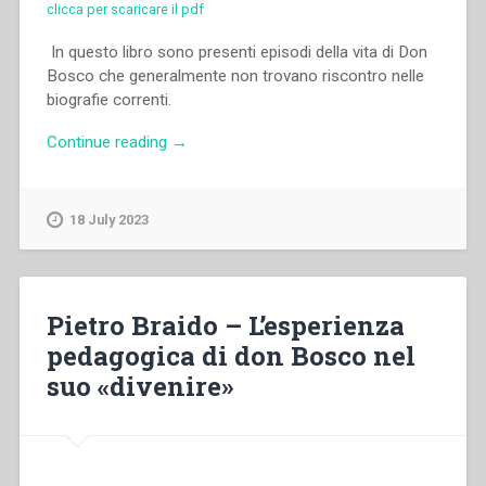
clicca per scaricare il pdf
In questo libro sono presenti episodi della vita di Don
Bosco che generalmente non trovano riscontro nelle
biografie correnti.
“Pietro
Continue reading
→
Brocardo
–
Don
18 July 2023
Bosco
ti
ricordiamo.
Confidenze
Pietro Braido – L’esperienza
inedite”
pedagogica di don Bosco nel
suo «divenire»