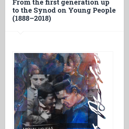
From the first generation up
première
génération
to the Synod on Young People
au
(1888–2018)
synode
des
jeunes
(1888-
2018)”