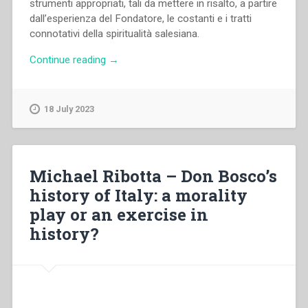
strumenti appropriati, tali da mettere in risalto, a partire
dall’esperienza del Fondatore, le costanti e i tratti
connotativi della spiritualità salesiana.
“Aldo
Continue reading
→
Giraudo
–
La
18 July 2023
riflessione
sulla
“spiritualità”
di
Michael Ribotta – Don Bosco’s
Don
history of Italy: a morality
Bosco
play or an exercise in
e
sull’ascetica
history?
salesiana
nella
storia.
I
contributi