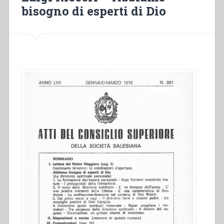
a
bisogno di esperti di Dio
morality
play
or
an
exercise
in
history?”