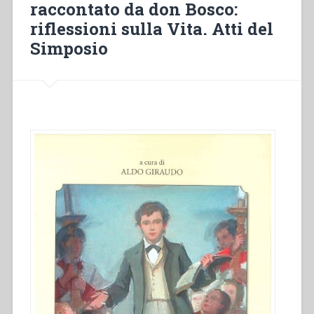
raccontato da don Bosco:
the
Synod
riflessioni sulla Vita. Atti del
on
Simposio
Young
People
(1888–
2018)”