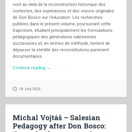
vont au-delà de la reconstruction historique des
contextes, des expériences et des visions originales
de Don Bosco sur l’éducation. Les recherches
publiées dans le présent volume, poursuivant cette
trajectoire, étudient principalement les formulations
pédagogiques des générations salésiennes
successives et, en termes de méthode, tentent de
dépasser la stérilité des reconstitutions purement
documentaires.
“Michal
Continue reading
→
Vojtáš
–
Pédagogie
18 July 2023
salésienne
après
Don
Bosco:
Michal Vojtáš – Salesian
De
Pedagogy after Don Bosco:
la