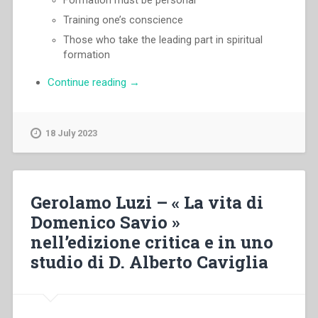
Formation must be personal
Training one’s conscience
Those who take the leading part in spiritual
formation
“Luigi
Continue reading
→
Ricceri
–
We
18 July 2023
need
men
of
God
Gerolamo Luzi – « La vita di
to
Domenico Savio »
guide
nell’edizione critica e in uno
us”
studio di D. Alberto Caviglia