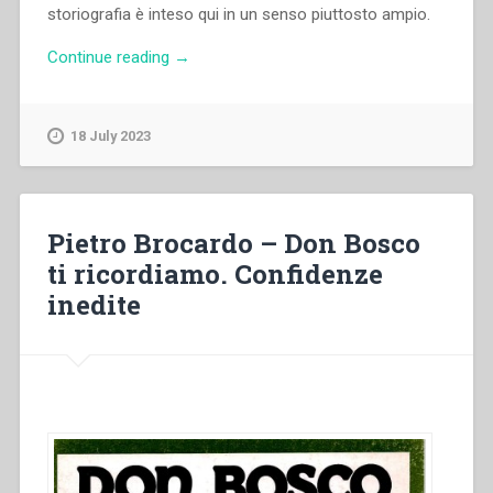
storiografia è inteso qui in un senso piuttosto ampio.
“José
Continue reading
→
Manuel
Prellezo
–
18 July 2023
La
“Vita”
di
Domenico
Pietro Brocardo – Don Bosco
Savio
ti ricordiamo. Confidenze
scritta
inedite
da
don
Bosco
nella
storiografia
salesiana
(1859-
1954).
Domenico