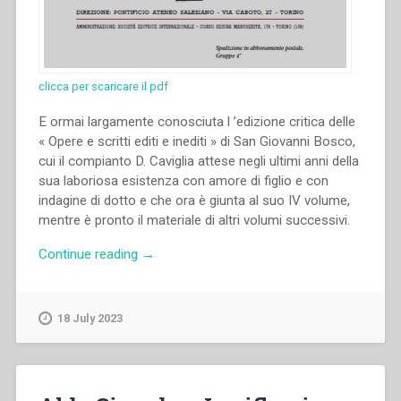
clicca per scaricare il pdf
E ormai largamente conosciuta l ’edizione critica delle
« Opere e scritti editi e inediti » di San Giovanni Bosco,
cui il compianto D. Caviglia attese negli ultimi anni della
sua laboriosa esistenza con amore di figlio e con
indagine di dotto e che ora è giunta al suo IV volume,
mentre è pronto il materiale di altri volumi successivi.
“Gerolamo
Continue reading
→
Luzi
–
«
18 July 2023
La
vita
di
Domenico