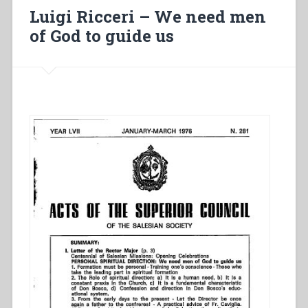
Bosco
Luigi Ricceri – We need men
nel
of God to guide us
suo
«divenire»”