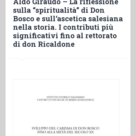
Aldo Giraudo – La riflessione
Savio
sulla “spiritualità” di Don
»
Bosco e sull’ascetica salesiana
nell’edizione
critica
nella storia. I contributi più
e
significativi fino al rettorato
in
di don Ricaldone
uno
studio
di
D.
Alberto
Caviglia”