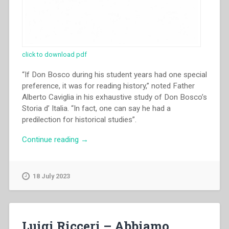
click to download pdf
“If Don Bosco during his student years had one special
preference, it was for reading history,” noted Father
Alberto Caviglia in his exhaustive study of Don Bosco’s
Storia d’ Italia. “In fact, one can say he had a
predilection for historical studies”.
“Michael
Continue reading
→
Ribotta
–
Don
18 July 2023
Bosco’s
history
of
Italy:
Luigi Ricceri – Abbiamo