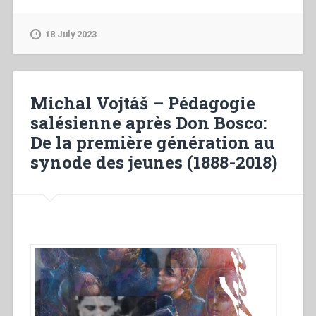
–
Pedagogia
18 July 2023
salesiana
dopo
don
Bosco:
Michal Vojtáš – Pédagogie
Dalla
salésienne après Don Bosco:
prima
De la première génération au
generazione
fino
synode des jeunes (1888-2018)
al
Sinodo
sui
giovani
(1888-
2018)”