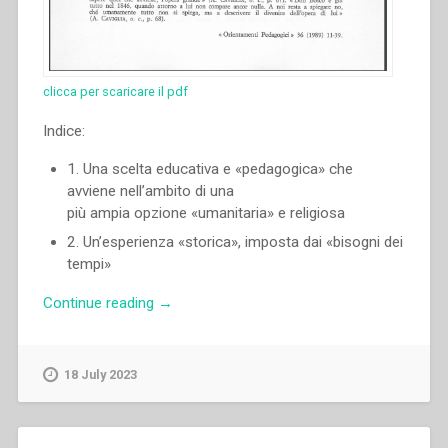
clicca per scaricare il pdf
Indice:
1. Una scelta educativa e «pedagogica» che
avviene nell’ambito di una
più ampia opzione «umanitaria» e religiosa
2. Un’esperienza «storica», imposta dai «bisogni dei
tempi»
“Pietro
Continue reading
→
Braido
–
L’esperienza
18 July 2023
pedagogica
di
don