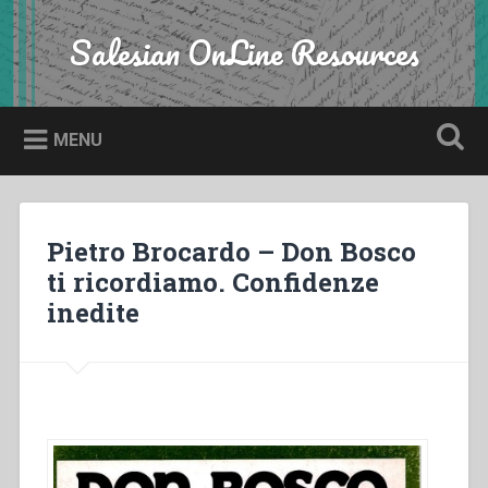
Skip
to
Salesian OnLine Resources
Search
content
MENU
Pietro Brocardo – Don Bosco
ti ricordiamo. Confidenze
inedite