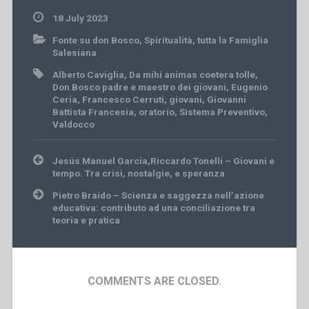
18 July 2023
Fonte su don Bosco
,
Spiritualità
,
tutta la Famiglia
Salesiana
Alberto Caviglia
,
Da mihi animas coetera tolle
,
Don Bosco padre e maestro dei giovani
,
Eugenio
Ceria
,
Francesco Cerruti
,
giovani
,
Giovanni
Battista Francesia
,
oratorio
,
Sistema Preventivo
,
Valdocco
Post
Jesús Manuel García,Riccardo Tonelli – Giovani e
navigation
tempo. Tra crisi, nostalgie, e speranza
Pietro Braido – Scienza e saggezza nell’azione
educativa: contributo ad una conciliazione tra
teoria e pratica
COMMENTS ARE CLOSED.