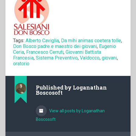
Tags:
Alberto Caviglia
,
Da mihi animas coetera tolle
,
Don Bosco padre e maestro dei giovani
,
Eugenio
Ceria
,
Francesco Cerruti
,
Giovanni Battista
Francesia
,
Sistema Preventivo
,
Valdocco
,
giovani
,
oratorio
Published by
Loganathan
Boscosoft
View all posts by Loganathan
Boscosoft