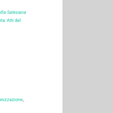
afia Salesiana
a. Atti del
onizzazione
,