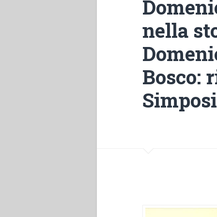
Domenic
nella st
Domenic
Bosco: r
Simpos