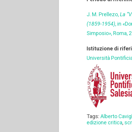
J. M. Prellezo,
La “V
(1859-1954)
, in «D
Simposio», Roma, 2
Istituzione di rife
Università Pontifici
Tags:
Alberto Cavig
edizione critica
,
scr