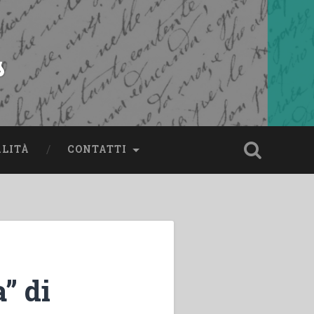
s
ALITÀ
CONTATTI
” di