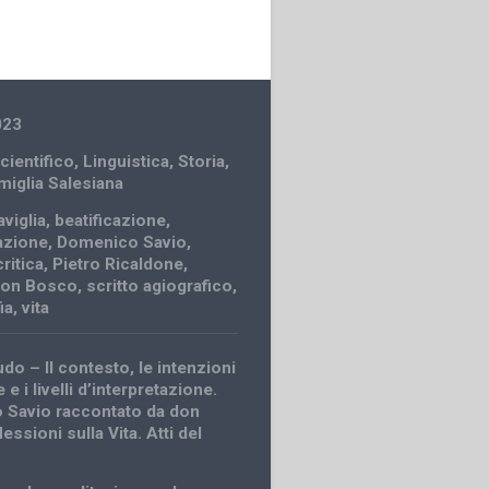
023
cientifico
,
Linguistica
,
Storia
,
amiglia Salesiana
viglia
,
beatificazione
,
azione
,
Domenico Savio
,
ritica
,
Pietro Ricaldone
,
 don Bosco
,
scritto agiografico
,
ia
,
vita
do – Il contesto, le intenzioni
 e i livelli d’interpretazione.
 Savio raccontato da don
lessioni sulla Vita. Atti del