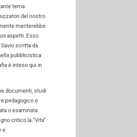
ssante tema
nizzatori del nostro
amente meriterebbe
suoi aspetti. Esso
 Savio scritta da
ella pubblicistica
fia è inteso qui in
ne documenti, studi
ere pedagogico e
zzata o esaminata
no critico la “Vita”
e e