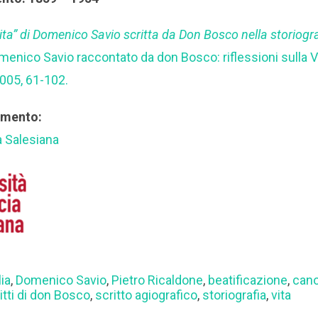
ita” di Domenico Savio scritta da Don Bosco nella storiogr
omenico Savio raccontato da don Bosco: riflessioni sulla Vit
005, 61-102.
rimento:
a Salesiana
lia
,
Domenico Savio
,
Pietro Ricaldone
,
beatificazione
,
can
itti di don Bosco
,
scritto agiografico
,
storiografia
,
vita