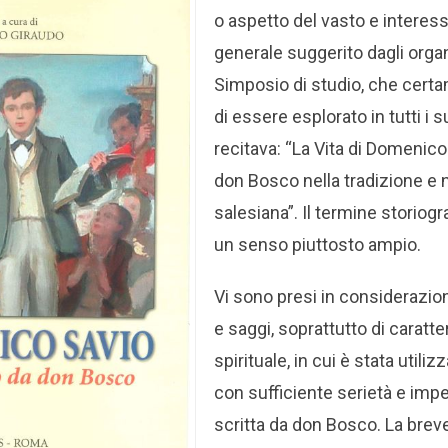
o aspetto del vasto e intere
generale suggerito dagli orga
Simposio di studio, che cert
di essere esplorato in tutti i 
recitava: “La Vita di Domenico
don Bosco nella tradizione e n
salesiana”. Il termine storiogra
un senso piuttosto ampio.
Vi sono presi in considerazio
e saggi, soprattutto di caratt
spirituale, in cui è stata utili
con sufficiente serietà e impeg
scritta da don Bosco. La brev