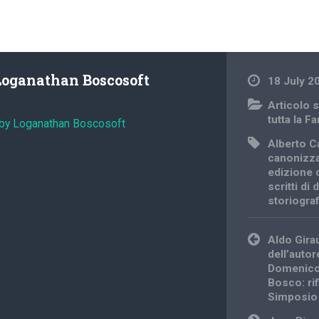
Loganathan Boscosoft
18 July 2
Articolo s
tutta la F
 by Loganathan Boscosoft
Alberto Ca
canonizz
edizione c
scritti di
storiograf
Post
Aldo Girau
navigation
dell’autore
Domenico
Bosco: rif
Simposio