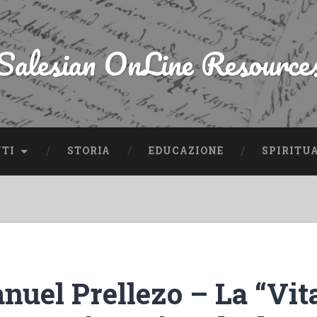
Salesian OnLine Resource
NTI
STORIA
EDUCAZIONE
SPIRITU
nuel Prellezo – La “Vita