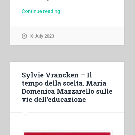
“Pier
Continue reading
→
Luigi
Cameroni
–
18 July 2023
“La
santità
salesiana
nella
storia.
Sylvie Vrancken – Il
Aspetti
tempo della scelta. Maria
emergenti
Domenica Mazzarello sulle
nei
vie dell’educazione
processi
di
beatificazione
dei
Salesiani