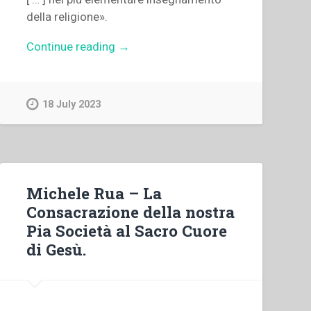
della religione».
“Eugenio
Continue reading
→
Ceria
–
Il
18 July 2023
servo
di
Dio
don
Andrea
Michele Rua – La
Beltrami
Consacrazione della nostra
sacerdote
Pia Società al Sacro Cuore
salesiano”
di Gesù.