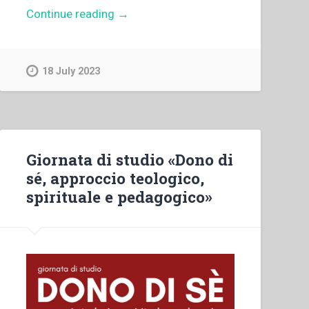
“Michele
Continue reading
→
Rua
–
La
18 July 2023
Consacrazione
della
nostra
Pia
Società
Giornata di studio «Dono di
al
sé, approccio teologico,
Sacro
spirituale e pedagogico»
Cuore
di
Gesù.”