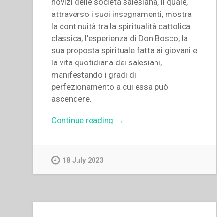
novizi delle società salesiana, il quale,
attraverso i suoi insegnamenti, mostra
la continuità tra la spiritualità cattolica
classica, l’esperienza di Don Bosco, la
sua proposta spirituale fatta ai giovani e
la vita quotidiana dei salesiani,
manifestando i gradi di
perfezionamento a cui essa può
ascendere.
“Aldo
Continue reading
→
Giraudo
–
“Un
18 July 2023
itinerario
di
“mistica”
salesiana.
L’esperienza