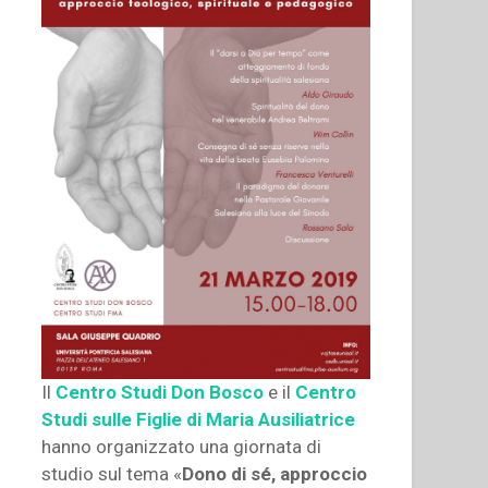
Il
Centro Studi Don Bosco
e il
Centro
Studi sulle Figlie di Maria Ausiliatrice
hanno organizzato una giornata di
studio sul tema «
Dono di sé, approccio