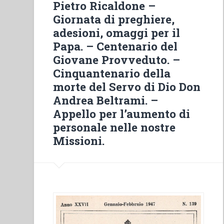
Pietro Ricaldone –
di
Giornata di preghiere,
don
adesioni, omaggi per il
Andrea
Papa. – Centenario del
Beltrami
Giovane Provveduto. –
nella
Cinquantenario della
testimonianza
morte del Servo di Dio Don
del
Andrea Beltrami. –
suo
Appello per l’aumento di
direttore
personale nelle nostre
spirituale”
in
Missioni.
“Quaderni
di
spiritualità
salesiana.
Nuova
serie-