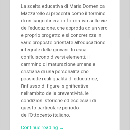
Congresso
La scelta educativa di Maria Domenica
internazionale
Mazzarello si presenta come il termine
di
di un lungo itinerario formativo sulle vie
Storia
dell’educazione, che approda ad un vero
Salesiana
e proprio progetto e si concretizza in
Roma,
varie proposte orientate all’educazione
19-
integrale delle giovani. In essa
23
confluiscono diversi elementi: il
novembre
cammino di maturazione umana e
2014””
cristiana di una personalità che
possiede reali qualità di educatrice,
l’influsso di figure significative
nell’ambito della preventività, le
condizioni storiche ed ecclesiali di
questo particolare periodo
dell’Ottocento italiano.
“Sylvie
Continue reading
→