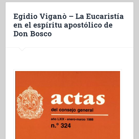
apostolique
de
Egidio Viganò – La Eucaristía
Don
en el espíritu apostólico de
Bosco”
Don Bosco