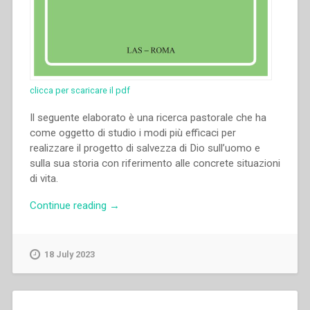
clicca per scaricare il pdf
Il seguente elaborato è una ricerca pastorale che ha
come oggetto di studio i modi più efficaci per
realizzare il progetto di salvezza di Dio sull’uomo e
sulla sua storia con riferimento alle concrete situazioni
di vita.
“Riccardo
Continue reading
→
Tonelli
–
Per
18 July 2023
la
vita
e