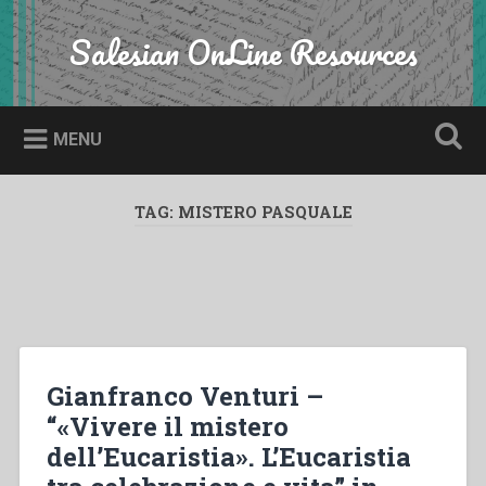
Skip
to
Salesian OnLine Resources
Search
content
MENU
TAG:
MISTERO PASQUALE
Gianfranco Venturi –
“«Vivere il mistero
dell’Eucaristia». L’Eucaristia