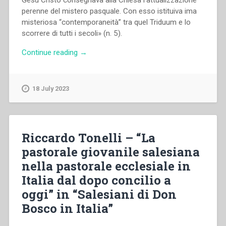
perenne del mistero pasquale. Con esso istituiva ima
misteriosa “contemporaneità” tra quel Triduum e lo
scorrere di tutti i secoli» (n. 5).
“Andrea
Continue reading
→
Bozzolo
–
«Offro
18 July 2023
la
mia
vita»
Triduo
Riccardo Tonelli – “La
pasquale
pastorale giovanile salesiana
e
nella pastorale ecclesiale in
dono
eucaristico”
Italia dal dopo concilio a
oggi” in “Salesiani di Don
Bosco in Italia”