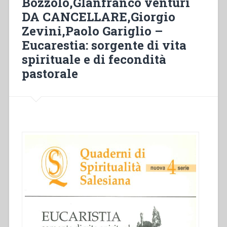
Bozzolo,GIanfranco venturi
Almanacco
DA CANCELLARE,Giorgio
pel
1863”
Zevini,Paolo Gariglio –
Eucarestia: sorgente di vita
spirituale e di fecondità
pastorale