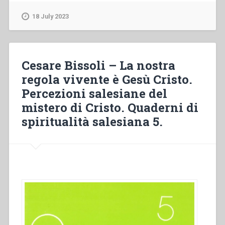
–
“La
18 July 2023
pastorale
giovanile
salesiana
nella
Cesare Bissoli – La nostra
pastorale
regola vivente è Gesù Cristo.
ecclesiale
Percezioni salesiane del
in
Italia
mistero di Cristo. Quaderni di
dal
spiritualità salesiana 5.
dopo
concilio
a
oggi”
in
“Salesiani
di
Don
Bosco
in