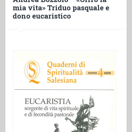
tra
mia vita» Triduo pasquale e
celebrazione
dono eucaristico
e
vita”