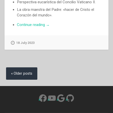
Perspectiva eucarística del Concilio Vaticano II.
La obra maestra del Padre: «hacer de Cristo el
Corazón del mundo».
“Egidio
Continue reading
→
Viganò
–
La
18 July 2023
Eucaristía
en
el
espíritu
Posts
apostólico
navigation
Older posts
de
Don
Bosco”
Facebook
YouTube
Google
GitHub