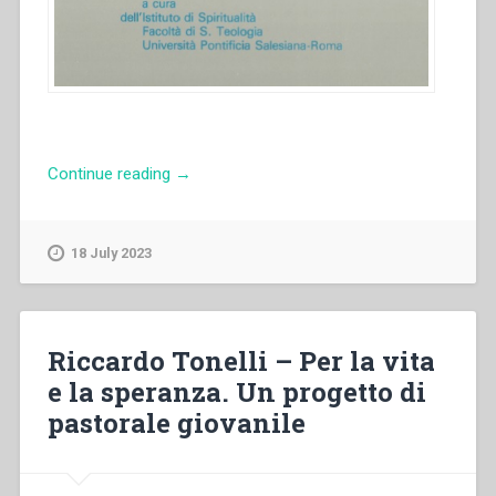
“Armando
Continue reading
→
Cuva
–
La
18 July 2023
liturgia
nelle
costituzioni
e
Riccardo Tonelli – Per la vita
nei
e la speranza. Un progetto di
regolamenti
pastorale giovanile
generali
della
società
salesiana.