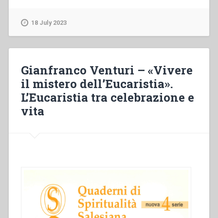
–
“«Vivere
18 July 2023
il
mistero
dell’Eucaristia».
L’Eucaristia
Gianfranco Venturi – «Vivere
tra
il mistero dell’Eucaristia».
celebrazione
L’Eucaristia tra celebrazione e
e
vita”
vita
in
“Quaderni
di
spiritualità
salesiana.
Nuova
serie-
4””