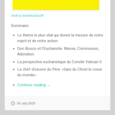
click to download pdf
Sommaire:
Le thème le plus vital qui donne la mesure de notre
esprit et de notre action.
Don Bosco et l’Eucharistie: Messe, Communion,
Adoration.
La perspective eucharistique du Concile Vatican II.
Le chef-d’oeuvre du Père: «faire du Christ le coeur
du monde».
“Egidio
Continue reading
→
Viganò
–
L’Eucharistie
18 July 2023
dans
l’esprit