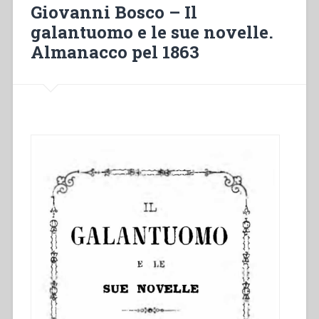
la
Giovanni Bosco – Il
speranza.
galantuomo e le sue novelle.
Un
Almanacco pel 1863
progetto
di
pastorale
giovanile”