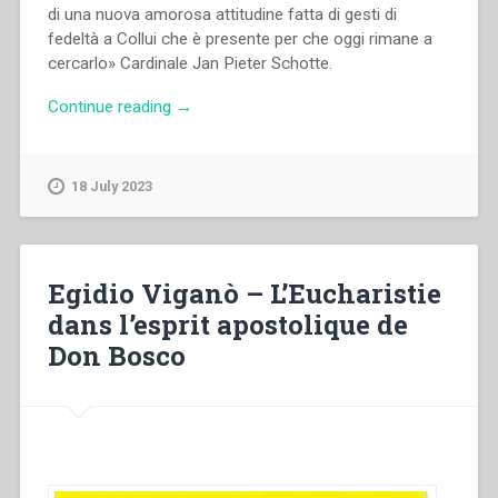
di una nuova amorosa attitudine fatta di gesti di
fedeltà a Collui che è presente per che oggi rimane a
cercarlo» Cardinale Jan Pieter Schotte.
“Aldo
Continue reading
→
Giraudo,Andrea
Bozzolo,GIanfranco
venturi
18 July 2023
DA
CANCELLARE,Giorgio
Zevini,Paolo
Gariglio
Egidio Viganò – L’Eucharistie
–
dans l’esprit apostolique de
Eucarestia:
Don Bosco
sorgente
di
vita
spirituale
e
di
fecondità