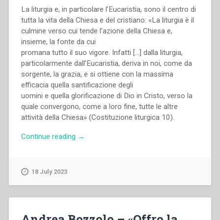
La liturgia e, in particolare l’Eucaristia, sono il centro di
tutta la vita della Chiesa e del cristiano: «La liturgia è il
culmine verso cui tende l’azione della Chiesa e,
insieme, la fonte da cui
promana tutto il suo vigore. Infatti […] dalla liturgia,
particolarmente dall’Eucaristia, deriva in noi, come da
sorgente, la grazia, e si ottiene con la massima
efficacia quella santificazione degli
uomini e quella glorificazione di Dio in Cristo, verso la
quale convergono, come a loro fine, tutte le altre
attività della Chiesa» (Costituzione liturgica 10).
“Gianfranco
Continue reading
→
Venturi
–
«Vivere
18 July 2023
il
mistero
dell’Eucaristia».
L’Eucaristia
Andrea Bozzolo – «Offro la