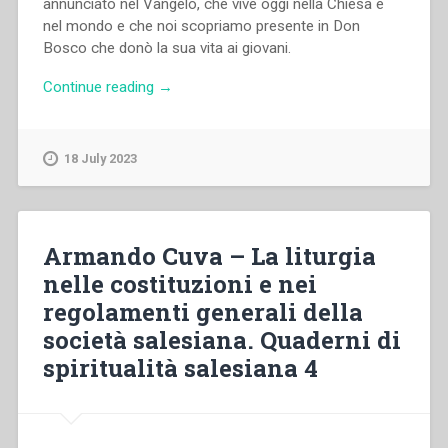
annunciato nel Vangelo, che vive oggi nella Chiesa e
nel mondo e che noi scopriamo presente in Don
Bosco che donò la sua vita ai giovani.
“Cesare
Continue reading
→
Bissoli
–
La
18 July 2023
nostra
regola
vivente
è
Armando Cuva – La liturgia
Gesù
nelle costituzioni e nei
Cristo.
regolamenti generali della
Percezioni
salesiane
società salesiana. Quaderni di
del
spiritualità salesiana 4
mistero
di
Cristo.
Quaderni