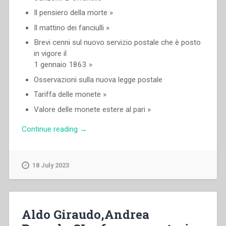
Il pensiero della morte »
Il mattino dei fanciulli »
Brevi cenni sul nuovo servizio postale che è posto
in vigore il
1 gennaio 1863 »
Osservazioni sulla nuova legge postale
Tariffa delle monete »
Valore delle monete estere al pari »
“Giovanni
Continue reading
→
Bosco
–
Il
18 July 2023
galantuomo
e
le
sue
Aldo Giraudo,Andrea
novelle.