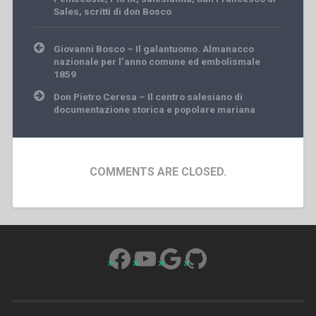
Sales
,
scritti di don Bosco
Post
Giovanni Bosco – Il galantuomo. Almanacco
navigation
nazionale per l’anno comune ed embolismale
1859
Don Pietro Ceresa – Il centro salesiano di
documentazione storica e popolare mariana
COMMENTS ARE CLOSED.
Facebook
YouTube
Google
GitHub