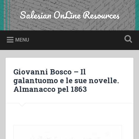
Skip
to
Salesian OnLine Resources
Search
content
MENU
Giovanni Bosco – Il
galantuomo e le sue novelle.
Almanacco pel 1863