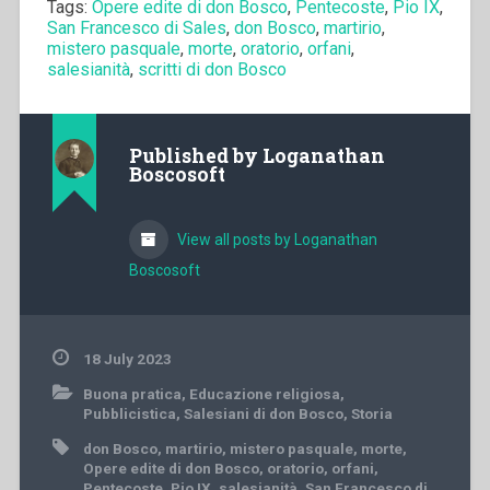
Tags:
Opere edite di don Bosco
,
Pentecoste
,
Pio IX
,
San Francesco di Sales
,
don Bosco
,
martirio
,
mistero pasquale
,
morte
,
oratorio
,
orfani
,
salesianità
,
scritti di don Bosco
Published by
Loganathan
Boscosoft
View all posts by Loganathan
Boscosoft
18 July 2023
Buona pratica
,
Educazione religiosa
,
Pubblicistica
,
Salesiani di don Bosco
,
Storia
don Bosco
,
martirio
,
mistero pasquale
,
morte
,
Opere edite di don Bosco
,
oratorio
,
orfani
,
Pentecoste
,
Pio IX
,
salesianità
,
San Francesco di