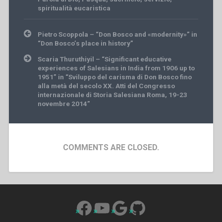
spiritualità eucaristica
Post
Pietro Scoppola – “Don Bosco and «modernity»” in
navigation
“Don Bosco’s place in history”
Scaria Thuruthiyil – “Significant educative
experiences of Salesians in India from 1906 up to
1951” in “Sviluppo del carisma di Don Bosco fino
alla metà del secolo XX. Atti del Congresso
internazionale di Storia Salesiana Roma, 19-23
novembre 2014”
COMMENTS ARE CLOSED.
Facebook
YouTube
Google
GitHub