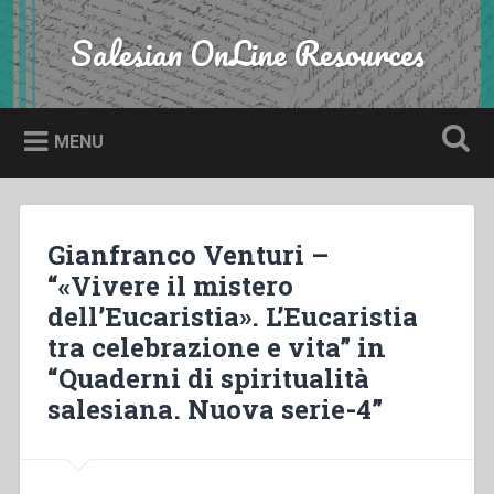
Skip
to
Salesian OnLine Resources
Search
content
MENU
Gianfranco Venturi –
“«Vivere il mistero
dell’Eucaristia». L’Eucaristia
tra celebrazione e vita” in
“Quaderni di spiritualità
salesiana. Nuova serie-4”