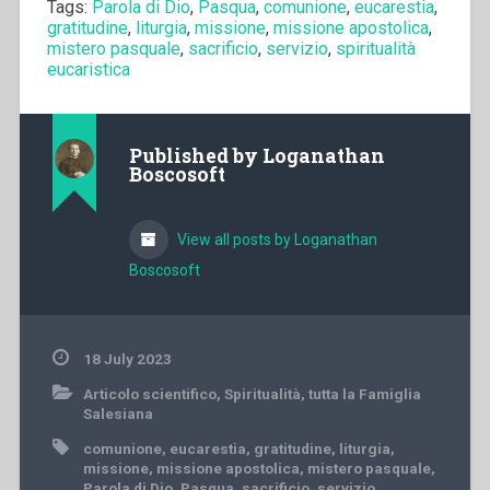
Tags:
Parola di Dio
,
Pasqua
,
comunione
,
eucarestia
,
gratitudine
,
liturgia
,
missione
,
missione apostolica
,
mistero pasquale
,
sacrificio
,
servizio
,
spiritualità
eucaristica
Published by
Loganathan
Boscosoft
View all posts by Loganathan
Boscosoft
18 July 2023
Articolo scientifico
,
Spiritualità
,
tutta la Famiglia
Salesiana
comunione
,
eucarestia
,
gratitudine
,
liturgia
,
missione
,
missione apostolica
,
mistero pasquale
,
Parola di Dio
,
Pasqua
,
sacrificio
,
servizio
,