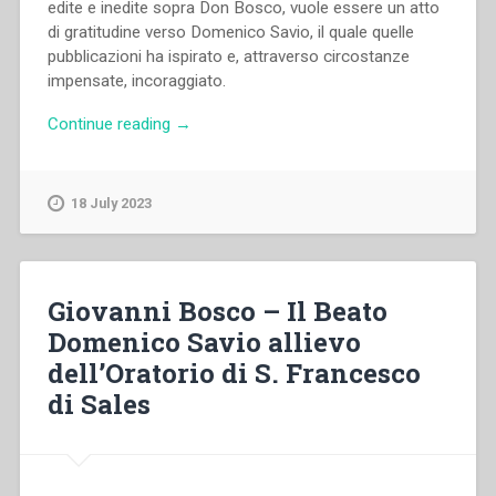
edite e inedite sopra Don Bosco, vuole essere un atto
di gratitudine verso Domenico Savio, il quale quelle
pubblicazioni ha ispirato e, attraverso circostanze
impensate, incoraggiato.
“Michele
Continue reading
→
Molineris
–
Nuova
18 July 2023
vita
di
Domenico
Savio”
Giovanni Bosco – Il Beato
Domenico Savio allievo
dell’Oratorio di S. Francesco
di Sales