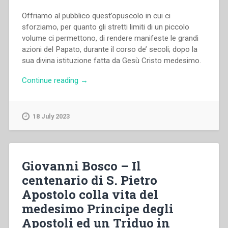
Offriamo al pubblico quest’opuscolo in cui ci
sforziamo, per quanto gli stretti limiti di un piccolo
volume ci permettono, di rendere manifeste le grandi
azioni del Papato, durante il corso de’ secoli; dopo la
sua divina istituzione fatta da Gesù Cristo medesimo.
“Giovanni
Continue reading
→
Bosco
–
I
18 July 2023
Papi
da
S.
Pietro
Giovanni Bosco – Il
a
centenario di S. Pietro
Pio
Apostolo colla vita del
IX
–
medesimo Principe degli
Fatti
Apostoli ed un Triduo in
storici”