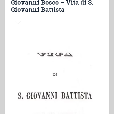
Giovanni Bosco – Vita di S.
fiorentino
Giovanni Battista
scritta
dal
sacerdote
Giovanni
Bonetti
Direttore
del
Seminario
di
Mirabello”