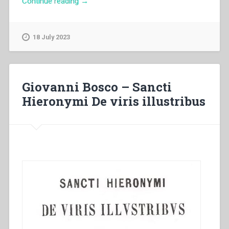
“Giovanni
Continue reading
→
Bosco
–
Il
18 July 2023
Cristiano
guidato
alla
virtù
Giovanni Bosco – Sancti
ed
Hieronymi De viris illustribus
alla
civiltà
secondo
lo
spirito
di
s.
Vincenzo
de’
Paoli
opera
che