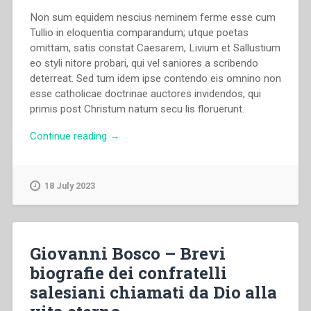
Non sum equidem nescius neminem ferme esse cum
Tullio in eloquentia comparandum; utque poetas
omittam, satis constat Caesarem, Livium et Sallustium
eo styli nitore probari, qui vel saniores a scribendo
deterreat. Sed tum idem ipse contendo eis omnino non
esse catholicae doctrinae auctores invidendos, qui
primis post Christum natum secu­ lis floruerunt.
“Giovanni
Continue reading
→
Bosco
–
Sancti
18 July 2023
Hieronymi
De
viris
illustribus”
Giovanni Bosco – Brevi
biografie dei confratelli
salesiani chiamati da Dio alla