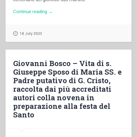
“Giovanni
Continue reading
→
Bosco
–
Il
18 July 2023
centenario
di
S.
Pietro
Giovanni Bosco – Vita di s.
Apostolo
Giuseppe Sposo di Maria SS. e
colla
Padre putativo di G. Cristo,
vita
del
raccolta dai più accreditati
medesimo
autori colla novena in
Principe
preparazione alla festa del
degli
Apostoli
Santo
ed
un
Triduo