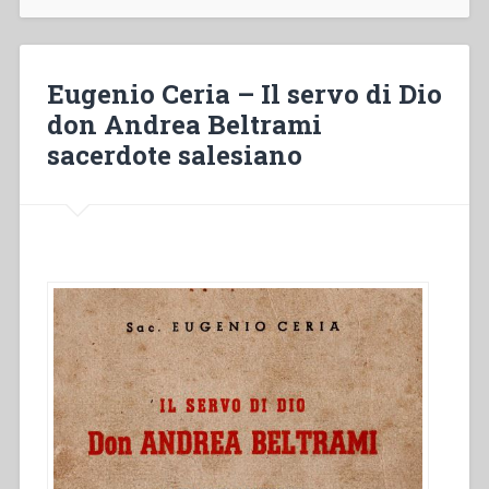
Beato
Domenico
Savio
allievo
Eugenio Ceria – Il servo di Dio
dell’Oratorio
don Andrea Beltrami
di
sacerdote salesiano
S.
Francesco
di
Sales”