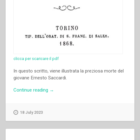
clicca per scaricare il pdf
In questo scritto, viene illustrata la preziosa morte del
giovane Ernesto Saccardi.
“Giovanni
Continue reading
→
Bosco
–
Vita
18 July 2023
del
giovane
Saccardi
Ernesto