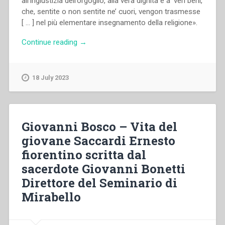
all’ingiustizia dell’orgoglio, alla vera dignità e a’ veri beni,
che, sentite o non sentite ne’ cuori, vengon trasmesse
[ … ] nel più elementare insegnamento della religione».
“Eugenio
Continue reading
→
Ceria
–
Il
18 July 2023
servo
di
Dio
don
Giovanni Bosco – Vita del
Andrea
giovane Saccardi Ernesto
Beltrami
fiorentino scritta dal
sacerdote
salesiano”
sacerdote Giovanni Bonetti
Direttore del Seminario di
Mirabello