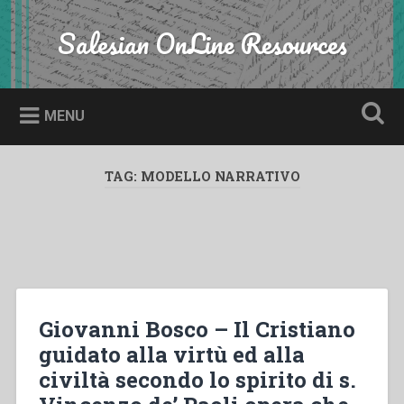
Skip
to
Salesian OnLine Resources
Search
content
MENU
TAG:
MODELLO NARRATIVO
Giovanni Bosco – Il Cristiano
guidato alla virtù ed alla
civiltà secondo lo spirito di s.