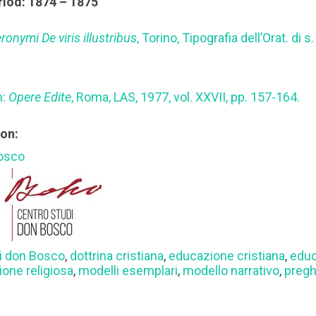
riod: 1874 – 1875
ronymi De viris illustribus
, Torino, Tipografia dell’Orat. di s
n:
Opere Edite
, Roma, LAS, 1977, vol. XXVII, pp. 157-164.
ion:
Bosco
di don Bosco
,
dottrina cristiana
,
educazione cristiana
,
educ
ione religiosa
,
modelli esemplari
,
modello narrativo
,
pregh