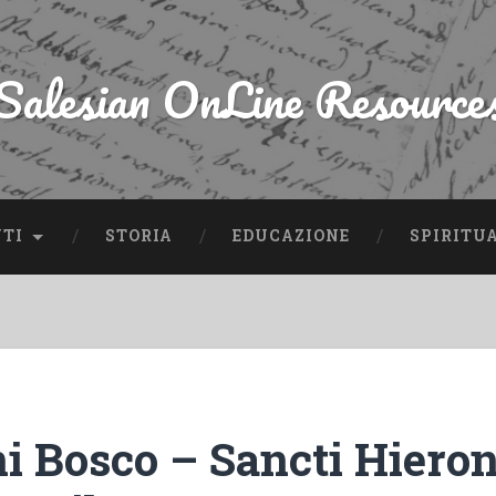
Salesian OnLine Resource
NTI
STORIA
EDUCAZIONE
SPIRITU
i Bosco – Sancti Hiero