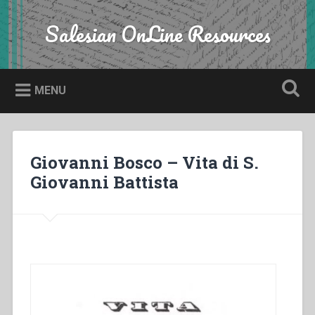
Skip
to
Salesian OnLine Resources
Search
content
MENU
Giovanni Bosco – Vita di S.
Giovanni Battista