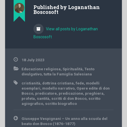
Published by
Loganathan
Boscosoft
View all posts by Loganathan
Boscosoft
18 July 2023
Educazione religiosa
,
Spiritualità
,
Testo
divulgativo
,
tutta la Famiglia Salesiana
cristianità
,
dottrina cristiana
,
fede
,
modelli
esemplari
,
modello narrativo
,
Opere edite di don
Bosco
,
predicatore
,
predicazione
,
preghiera
,
profeta
,
santità
,
scritti di don Bosco
,
scritto
agiografico
,
scritto biografico
Post
Giuseppe Vespignani – Un anno alla scuola del
navigation
beato don Bosco (1876-1877)