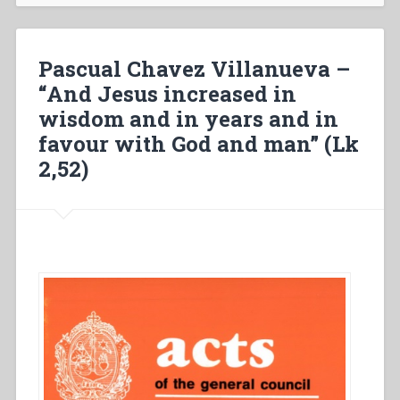
Cerchi
d’Onda.
Scuola
Pascual Chavez Villanueva –
di
“And Jesus increased in
formazione
wisdom and in years and in
per
animatori
favour with God and man” (Lk
familiari
2,52)
(SFAF)”