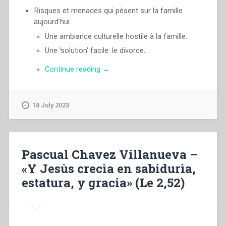
Risques et menaces qui pèsent sur la famille
aujourd’hui.
Une ambiance culturelle hostile à la famille.
Une ‘solution’ facile: le divorce.
“Pascual
Continue reading
→
Chavez
Villanueva
–
18 July 2023
«Et
Jésus
croissait
en
Pascual Chavez Villanueva –
sagesse,
en
«Y Jesùs crecìa en sabidurìa,
taille
estatura, y gracia» (Le 2,52)
et
en
grâce»
(Lc