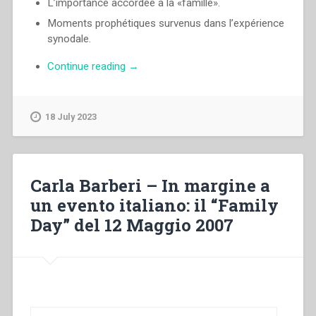
L’importance accordée à la «famille».
Moments prophétiques survenus dans l’expérience
synodale.
“Egidio
Continue reading
→
Viganò
–
Appels
18 July 2023
du
Synode
’80”
Carla Barberi – In margine a
un evento italiano: il “Family
Day” del 12 Maggio 2007