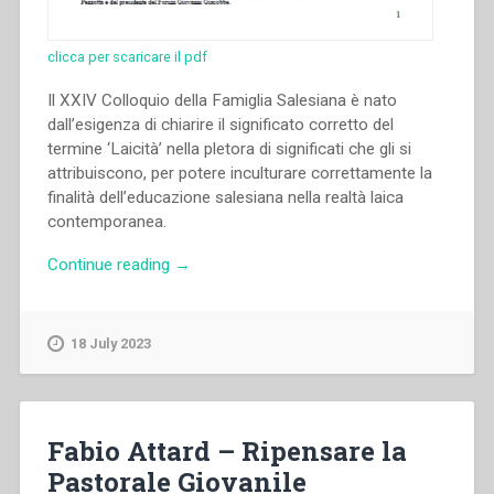
clicca per scaricare il pdf
Il XXIV Colloquio della Famiglia Salesiana è nato
dall’esigenza di chiarire il significato corretto del
termine ‘Laicità’ nella pletora di significati che gli si
attribuiscono, per potere inculturare correttamente la
finalità dell’educazione salesiana nella realtà laica
contemporanea.
“Carla
Continue reading
→
Barberi
–
In
18 July 2023
margine
a
un
evento
Fabio Attard – Ripensare la
italiano:
Pastorale Giovanile
il