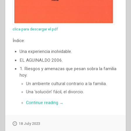
clica para descargar el pdf
Índice:
Una experiencia inolvidable.
EL AGUINALDO 2006.
1. Riesgos y amenazas que pesan sobra la familia
hoy.
Un ambiente cultural contrario a la familia.
Una ‘solución’ fácil, el divorcio.
“Pascual
Continue reading
→
Chavez
Villanueva
–
18 July 2023
«Y