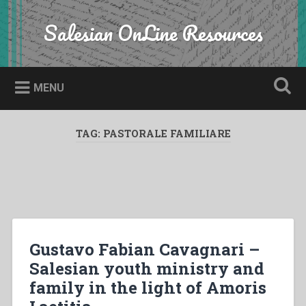
Skip
to
Salesian OnLine Resources
Search
content
MENU
TAG:
PASTORALE FAMILIARE
Gustavo Fabian Cavagnari –
Salesian youth ministry and
family in the light of Amoris