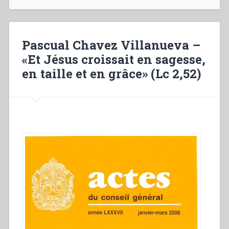
Salesian
youth
ministry
and
Pascual Chavez Villanueva –
family
«Et Jésus croissait en sagesse,
in
en taille et en grâce» (Lc 2,52)
the
light
of
Amoris
Laetitia”