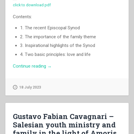
with
click to download pdf
God
and
Contents:
man”
(Lk
1. The recent Episcopal Synod
2,52)”
2. The importance of the family theme
3. Inspirational highlights of the Synod
4. Two basic principles: love and life
“Egidio
Continue reading
→
Viganò
–
The
18 July 2023
Challenge
of
Synod
80”
Gustavo Fabian Cavagnari –
Salesian youth ministry and
family in the light of Amoris