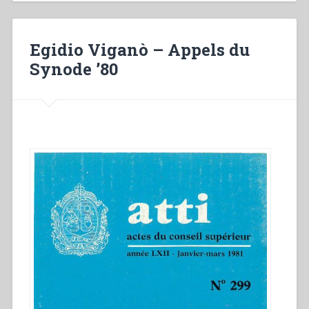
Jesùs
crecìa
en
Egidio Viganò – Appels du
sabidurìa,
estatura,
Synode ’80
y
gracia»
(Le
2,52)”