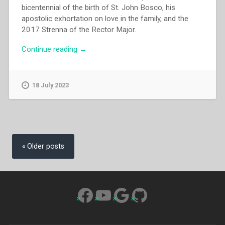
bicentennial of the birth of St. John Bosco, his
apostolic exhortation on love in the family, and the
2017 Strenna of the Rector Major.
“Gustavo
Continue reading
→
Fabian
Cavagnari
–
18 July 2023
Salesian
youth
ministry
and
Posts
family
navigation
Older posts
in
the
light
of
Facebook
YouTube
Google
GitHub
Amoris
Laetitia”