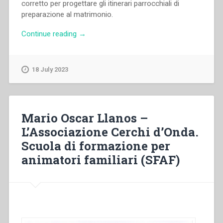
corretto per progettare gli itinerari parrocchiali di
preparazione al matrimonio.
“Alfonso
Continue reading
→
Colzani,Francesca
Dossi
–
18 July 2023
Un
sito
web
per
Mario Oscar Llanos –
la
L’Associazione Cerchi d’Onda.
preparazione
Scuola di formazione per
al
matrimonio”
animatori familiari (SFAF)