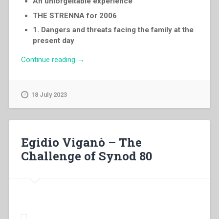
An unlorgeltable experience
THE STRENNA for 2006
1. Dangers and threats facing the family at the
present day
“Pascual
Continue reading
→
Chavez
Villanueva
–
18 July 2023
“And
Jesus
increased
in
Egidio Viganò – The
wisdom
Challenge of Synod 80
and
in
years
and
in
favour