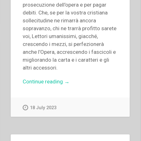
prosecuzione dell’opera e per pagar
debiti. Che, se per la vostra cristiana
sollecitudine ne rimarrà ancora
sopravanzo, chi ne trarrà profitto sarete
voi, Lettori umanissimi, giacché,
crescendo i mezzi, si perfezionerà
anche l’Opera, accrescendo i fascicoli e
migliorando la carta e i caratteri e gli
altri accessori.
“Giovanni
Continue reading
→
Bosco
–
Il
18 July 2023
galantuomo.
Almanacco
nazionale
per