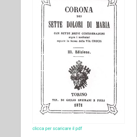
salesiana
in
preghiera”
clicca per scaricare il pdf