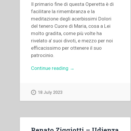
Il primario fine di questa Operetta è di
facilitare la rimembranza e la
meditazione degli acerbissimi Dolori
del tenero Cuore di Maria, cosa a Lei
molto gradita, come più volte ha
rivelato a’ suoi divoti, e mezzo per noi
efficacissimo per ottenere il suo
patrocinio.
“Giovanni
Continue reading
→
Bosco
–
Corona
18 July 2023
dei
sette
dolori
di
Maria
Renato Ziggiotti – Udienza