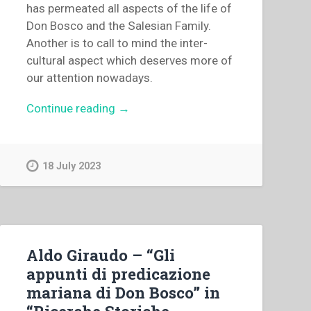
has permeated all aspects of the life of
Don Bosco and the Salesian Family.
Another is to call to mind the inter-
cultural aspect which deserves more of
our attention nowadays.
“Savio
Continue reading
→
Hon
–
Back
18 July 2023
to
Don
Bosco:
Da
mihi
Aldo Giraudo – “Gli
Animas
appunti di predicazione
Response
mariana di Don Bosco” in
of
“Ricerche Storiche