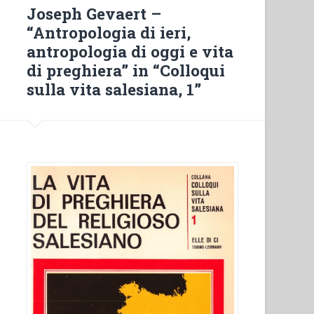
di
Joseph Gevaert –
Don
“Antropologia di ieri,
Bosco”
antropologia di oggi e vita
in
di preghiera” in “Colloqui
“Ricerche
sulla vita salesiana, 1”
Storiche
Salesiane””