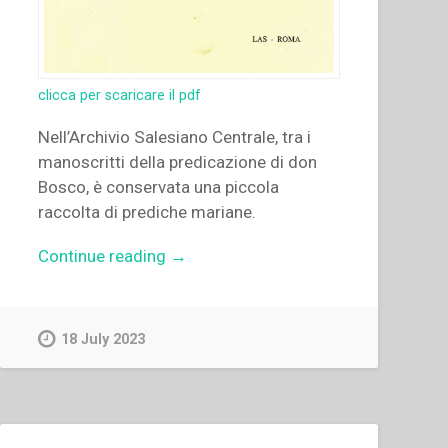
clicca per scaricare il pdf
Nell’Archivio Salesiano Centrale, tra i
manoscritti della predicazione di don
Bosco, è conservata una piccola
raccolta di prediche mariane.
“Aldo
Continue reading
→
Giraudo
–
“Gli
18 July 2023
appunti
di
predicazione
mariana