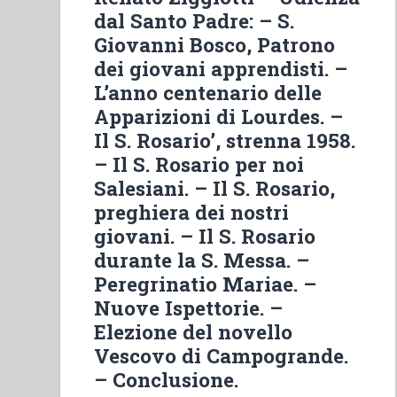
con
dal Santo Padre: – S.
sette
Giovanni Bosco, Patrono
brevi
dei giovani apprendisti. –
considerazioni
L’anno centenario delle
sopra
Apparizioni di Lourdes. –
i
Il S. Rosario’, strenna 1958.
medesimi
– Il S. Rosario per noi
esposte
Salesiani. – Il S. Rosario,
in
preghiera dei nostri
forma
della
giovani. – Il S. Rosario
Via
durante la S. Messa. –
Crucis”
Peregrinatio Mariae. –
Nuove Ispettorie. –
Elezione del novello
Vescovo di Campogrande.
– Conclusione.