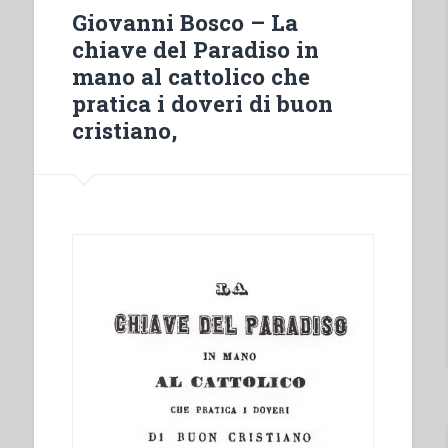
l’anno
Giovanni Bosco – La
comune
chiave del Paradiso in
ed
mano al cattolico che
embolismale
pratica i doveri di buon
1859”
cristiano,