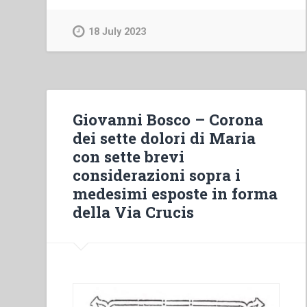
Chenis,Enrico
Dal
18 July 2023
Covolo,Ferdinando
Bergamelli,Josef
Struss,Juan
Picca,Mario
Simoncelli,Nicola
Giovanni Bosco – Corona
Loss,Tarcisio
dei sette dolori di Maria
Bertone
con sette brevi
–
considerazioni sopra i
In
medesimi esposte in forma
dialogo
della Via Crucis
con
il
Signore.
Guida
alla
comunità