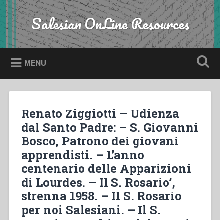
Skip
to
Salesian OnLine Resources
Search
content
MENU
Renato Ziggiotti – Udienza
dal Santo Padre: – S. Giovanni
Bosco, Patrono dei giovani
apprendisti. – L’anno
centenario delle Apparizioni
di Lourdes. – Il S. Rosario’,
strenna 1958. – Il S. Rosario
per noi Salesiani. – Il S.