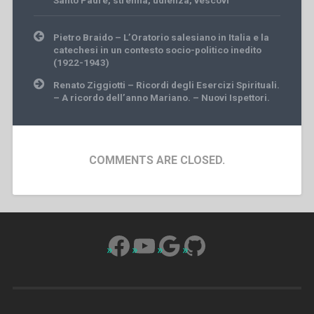
Santo Padre
,
strenna
,
udienza
,
vescovi
Post
Pietro Braido – L’Oratorio salesiano in Italia e la
navigation
catechesi in un contesto socio-politico inedito
(1922-1943)
Renato Ziggiotti – Ricordi degli Esercizi Spirituali.
– A ricordo dell’anno Mariano. – Nuovi Ispettori.
COMMENTS ARE CLOSED.
Facebook
YouTube
Google
GitHub