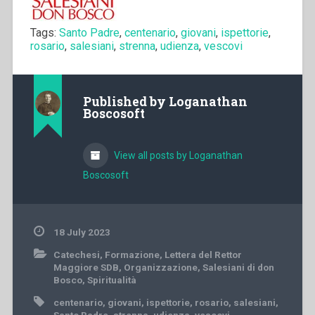
Tags:
Santo Padre
,
centenario
,
giovani
,
ispettorie
,
rosario
,
salesiani
,
strenna
,
udienza
,
vescovi
Published by
Loganathan
Boscosoft
View all posts by Loganathan
Boscosoft
18 July 2023
Catechesi
,
Formazione
,
Lettera del Rettor
Maggiore SDB
,
Organizzazione
,
Salesiani di don
Bosco
,
Spiritualità
centenario
,
giovani
,
ispettorie
,
rosario
,
salesiani
,