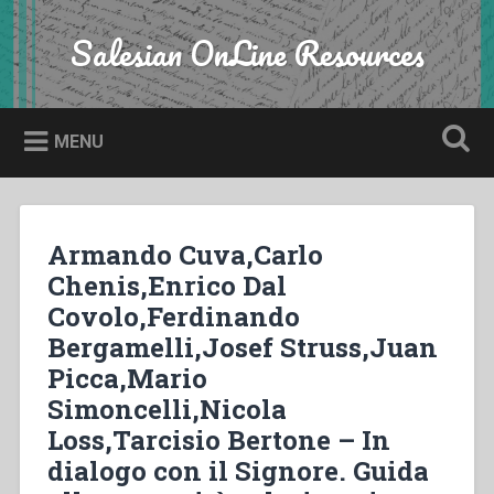
Skip
to
Salesian OnLine Resources
Search
content
MENU
Armando Cuva,Carlo
Chenis,Enrico Dal
Covolo,Ferdinando
Bergamelli,Josef Struss,Juan
Picca,Mario
Simoncelli,Nicola
Loss,Tarcisio Bertone – In
dialogo con il Signore. Guida