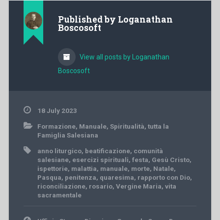
Published by
Loganathan
Boscosoft
View all posts by Loganathan
Boscosoft
18 July 2023
Formazione
,
Manuale
,
Spiritualità
,
tutta la
Famiglia Salesiana
anno liturgico
,
beatificazione
,
comunità
salesiane
,
esercizi spirituali
,
festa
,
Gesù Cristo
,
ispettorie
,
malattia
,
manuale
,
morte
,
Natale
,
Pasqua
,
penitenza
,
quaresima
,
rapporto con Dio
,
riconciliazione
,
rosario
,
Vergine Maria
,
vita
sacramentale
Post