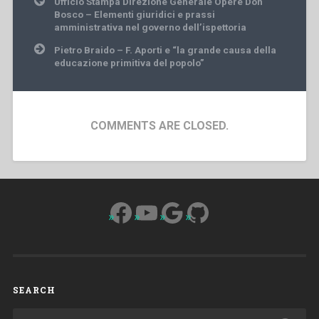
Ufficio Stampa Direzione Generale Opere Don
navigation
Bosco – Elementi giuridici e prassi
amministrativa nel governo dell’ispettoria
Pietro Braido – F. Aporti e “la grande causa della
educazione primitiva del popolo”
COMMENTS ARE CLOSED.
Facebook
YouTube
Google
GitHub
SEARCH