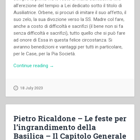
all’erezione del tempio a Lei dedicato sotto il titolo di
Ausiliatrice. Orbene, si procuri di imitare il suo affetto, il
suo zelo, la sua divozione verso la SS. Madre col fare,
anche a costo di difficoltà e sacrifizi (il bene non si fa
senza difficoltà e sacrifizi), tutto quello che si può fare
ad onore di Essa in questa felice circostanza. Si
avranno benedizioni e vantaggi per tutti in particolare,
per le Case, per la Pia Società.
“Michele
Continue reading
→
Rua
–
Festeggiamenti
18 July 2023
per
l’immacolata
nel
Cinquantesimo
Pietro Ricaldone – Le feste per
della
l’ingrandimento della
proclamazione
Basilica – Il Capitolo Generale
del