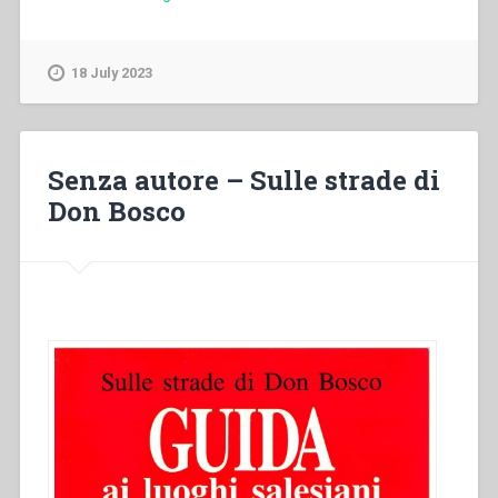
Càstano
–
Un
18 July 2023
grande
cuore”
Senza autore – Sulle strade di
Don Bosco