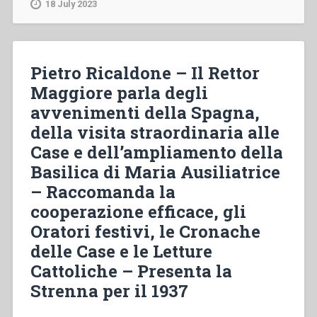
18 July 2023
feste
per
l’ingrandimento
della
Pietro Ricaldone – Il Rettor
Basilica
Maggiore parla degli
–
avvenimenti della Spagna,
Il
Capitolo
della visita straordinaria alle
Generale
Case e dell’ampliamento della
XV
Basilica di Maria Ausiliatrice
(suo
svolgimento,
– Raccomanda la
sue
cooperazione efficace, gli
elezioni,
Oratori festivi, le Cronache
esposizione
delle Case e le Letture
del
1941)
Cattoliche – Presenta la
–
Strenna per il 1937
L’insegnamento
catechistico