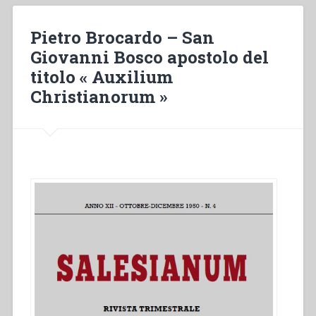
la
società
Pietro Brocardo – San
civile
Giovanni Bosco apostolo del
di
titolo « Auxilium
Torino
e
Christianorum »
del
Piemonte”,
in
“Don
Michele
Rua
nella
storia
(1837-
1910)””