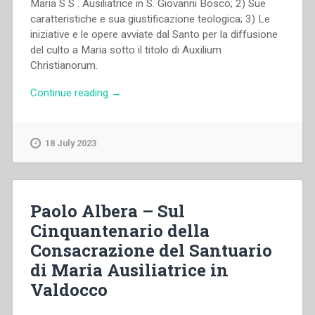
Maria S S . Ausiliatrice in S. Giovanni Bosco; 2) Sue
caratteristiche e sua giustificazione teologica; 3) Le
iniziative e le opere avviate dal Santo per la diffusione
del culto a Maria sotto il titolo di Auxilium
Christianorum.
“Pietro
Continue reading
→
Brocardo
–
San
18 July 2023
Giovanni
Bosco
apostolo
del
Paolo Albera – Sul
titolo
Cinquantenario della
«
Consacrazione del Santuario
Auxilium
Christianorum
di Maria Ausiliatrice in
»”
Valdocco