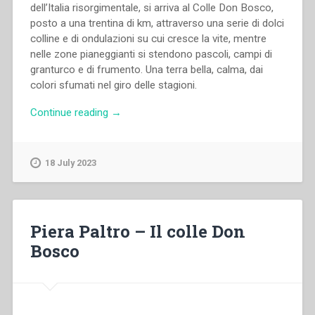
dell’Italia risorgimentale, si arriva al Colle Don Bosco,
posto a una trentina di km, attraverso una serie di dolci
colline e di ondulazioni su cui cresce la vite, mentre
nelle zone pianeggianti si stendono pascoli, campi di
granturco e di frumento. Una terra bella, calma, dai
colori sfumati nel giro delle stagioni.
“Senza
Continue reading
→
autore
–
Sulle
18 July 2023
strade
di
Don
Bosco”
Piera Paltro – Il colle Don
Bosco