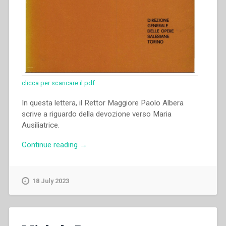
clicca per scaricare il pdf
In questa lettera, il Rettor Maggiore Paolo Albera
scrive a riguardo della devozione verso Maria
Ausiliatrice.
“Paolo
Continue reading
→
Albera
–
Sul
18 July 2023
Cinquantenario
della
Consacrazione
del