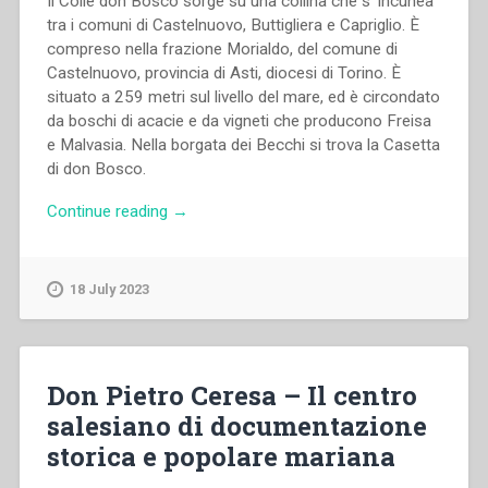
Il Colle don Bosco sorge su una collina che s ’incunea
tra i comuni di Castelnuovo, Buttigliera e Capriglio. È
compreso nella frazione Morialdo, del comune di
Castelnuovo, provincia di Asti, diocesi di Torino. È
situato a 259 metri sul livello del mare, ed è circondato
da boschi di acacie e da vigneti che producono Freisa
e Malvasia. Nella borgata dei Becchi si trova la Casetta
di don Bosco.
“Piera
Continue reading
→
Paltro
–
Il
18 July 2023
colle
Don
Bosco”
Don Pietro Ceresa – Il centro
salesiano di documentazione
storica e popolare mariana