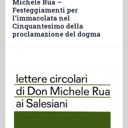
Michele Rua –
Santuario
Festeggiamenti per
di
l’immacolata nel
Maria
Ausiliatrice
Cinquantesimo della
in
proclamazione del dogma
Valdocco”