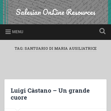
Skip
to
Salesian OnLine Resources
Search
content
MENU
TAG:
SANTUARIO DI MARIA AUSILIATRICE
Luigi Càstano – Un grande
cuore