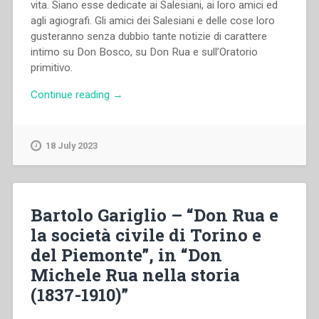
vita. Siano esse dedicate ai Salesiani, ai loro amici ed
agli agiografi. Gli amici dei Salesiani e delle cose loro
gusteranno senza dubbio tante notizie di carattere
intimo su Don Bosco, su Don Rua e sull’Oratorio
primitivo.
“Giuseppe
Continue reading
→
Vespignani
–
Un
18 July 2023
anno
alla
scuola
del
Bartolo Gariglio – “Don Rua e
beato
la società civile di Torino e
don
del Piemonte”, in “Don
Bosco
(1876-
Michele Rua nella storia
1877)”
(1837-1910)”