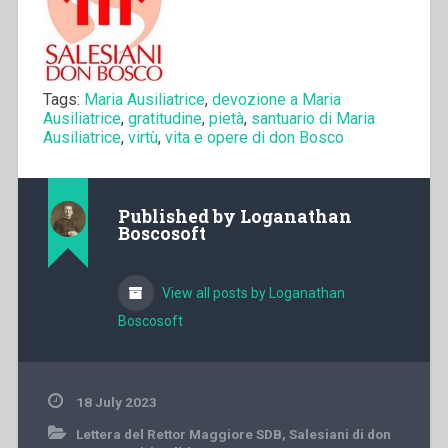
Tags:
Maria Ausiliatrice
,
devozione a Maria
Ausiliatrice
,
gratitudine
,
pietà
,
santuario di Maria
Ausiliatrice
,
virtù
,
vita e opere di don Bosco
Published by
Loganathan
Boscosoft
View all posts by Loganathan
Boscosoft
18 July 2023
Lettera del Rettor Maggiore SDB
,
Salesiani di don