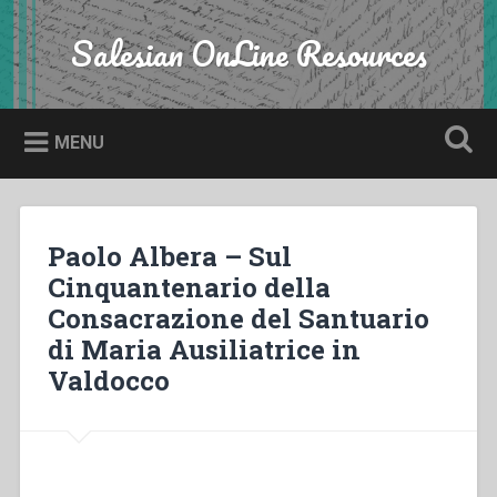
Skip
to
Salesian OnLine Resources
Search
content
MENU
Paolo Albera – Sul
Cinquantenario della
Consacrazione del Santuario
di Maria Ausiliatrice in
Valdocco