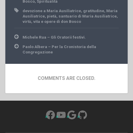
Bosco
,
Spiritualità
devozione a Maria Ausiliatrice
,
gratitudine
,
Maria
Ausiliatrice
,
pietà
,
santuario di Maria Ausiliatrice
,
virtù
,
vita e opere di don Bosco
Post
Michele Rua – Gli Oratorii festivi.
navigation
Paolo Albera – Per la Cronistoria della
Congregazione
COMMENTS ARE CLOSED.
Facebook
YouTube
Google
GitHub